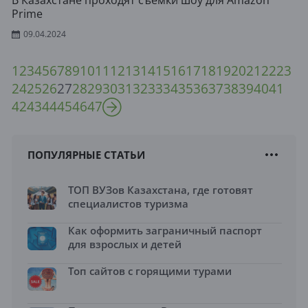
В Казахстане проходят съёмки шоу для Amazon
Prime
09.04.2024
1
2
3
4
5
6
7
8
9
10
11
12
13
14
15
16
17
18
19
20
21
22
23
24
25
26
27
28
29
30
31
32
33
34
35
36
37
38
39
40
41
42
43
44
45
46
47
ПОПУЛЯРНЫЕ СТАТЬИ
ТОП ВУЗов Казахстана, где готовят
специалистов туризма
Как оформить заграничный паспорт
для взрослых и детей
Топ сайтов с горящими турами