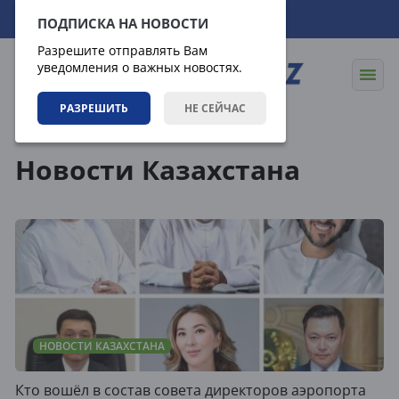
06.08.2026
20:18:51
ПОДПИСКА НА НОВОСТИ
Разрешите отправлять Вам
уведомления о важных новостях.
РАЗРЕШИТЬ
НЕ СЕЙЧАС
Теги
Новости Казахстана
НОВОСТИ КАЗАХСТАНА
Кто вошёл в состав совета директоров аэропорта