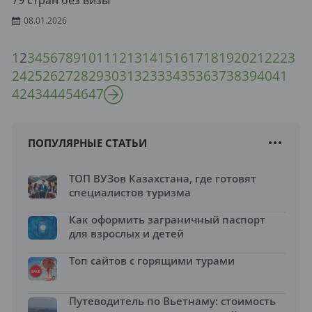
79 стран без визы
08.01.2026
1
2
3
4
5
6
7
8
9
10
11
12
13
14
15
16
17
18
19
20
21
22
23
24
25
26
27
28
29
30
31
32
33
34
35
36
37
38
39
40
41
42
43
44
45
46
47
ПОПУЛЯРНЫЕ СТАТЬИ
ТОП ВУЗов Казахстана, где готовят
специалистов туризма
Как оформить заграничный паспорт
для взрослых и детей
Топ сайтов с горящими турами
Путеводитель по Вьетнаму: стоимость