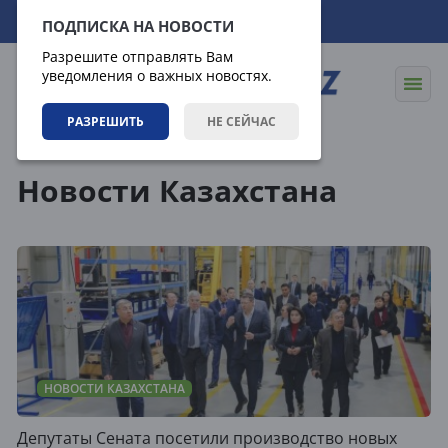
09.08.2026
11:08:38
ПОДПИСКА НА НОВОСТИ
Разрешите отправлять Вам
уведомления о важных новостях.
РАЗРЕШИТЬ
НЕ СЕЙЧАС
Теги
Новости Казахстана
НОВОСТИ КАЗАХСТАНА
Депутаты Сената посетили производство новых