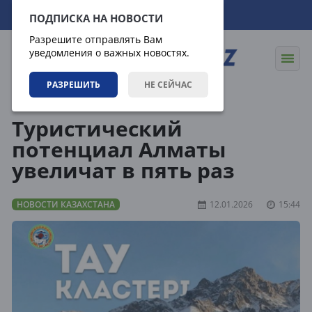
08.08.2026
13:03:54
ПОДПИСКА НА НОВОСТИ
Разрешите отправлять Вам
уведомления о важных новостях.
РАЗРЕШИТЬ
НЕ СЕЙЧАС
Новости
Новости Казахстана
Туристический
потенциал Алматы
увеличат в пять раз
НОВОСТИ КАЗАХСТАНА
12.01.2026
15:44