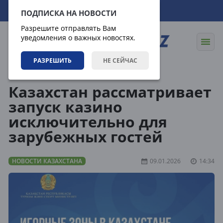
09.08.2026
08:57:11
ПОДПИСКА НА НОВОСТИ
Разрешите отправлять Вам
уведомления о важных новостях.
РАЗРЕШИТЬ
НЕ СЕЙЧАС
Новости
Новости Казахстана
Казахстан рассматривает
запуск казино
исключительно для
зарубежных гостей
НОВОСТИ КАЗАХСТАНА
09.01.2026
14:34