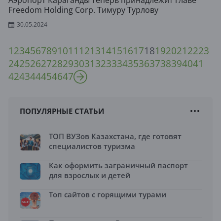
Аэропорт Караганды теперь принадлежит главе
Freedom Holding Corp. Тимуру Турлову
30.05.2024
1
2
3
4
5
6
7
8
9
10
11
12
13
14
15
16
17
18
19
20
21
22
23
24
25
26
27
28
29
30
31
32
33
34
35
36
37
38
39
40
41
42
43
44
45
46
47
ПОПУЛЯРНЫЕ СТАТЬИ
ТОП ВУЗов Казахстана, где готовят
специалистов туризма
Как оформить заграничный паспорт
для взрослых и детей
Топ сайтов с горящими турами