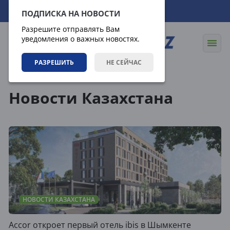
06.08.2026
17:59:42
ПОДПИСКА НА НОВОСТИ
Разрешите отправлять Вам
уведомления о важных новостях.
РАЗРЕШИТЬ
НЕ СЕЙЧАС
Теги
Новости Казахстана
НОВОСТИ КАЗАХСТАНА
Accor откроет первый отель ibis в Шымкенте