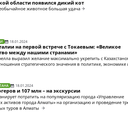
кой области появился дикий кот
необычайное животное большая удача
ТИ
18.01.2024
талии на первой встрече с Токаевым: «Великое
тво между нашими странами»
елла выразил желание максимально укрепить с Казахстано
тношения стратегического значения в политике, экономике 
ТАНА
18.01.2024
огеров и 107 млн – на экскурсии
анирует потратить на популяризацию города «Управление
х активов города Алматы» на организацию и проведение тр
х туров в Алматы