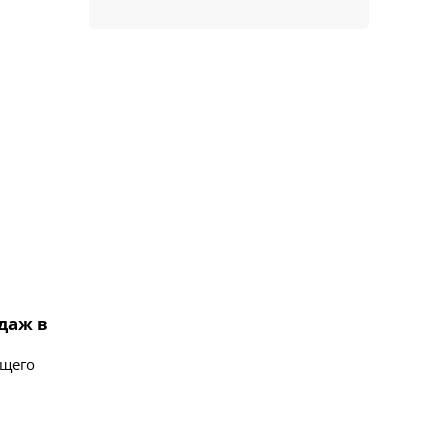
даж в
бщего