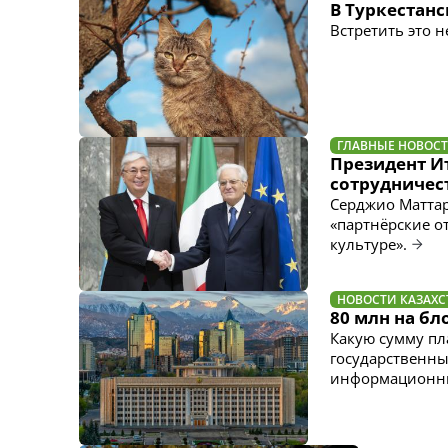
В Туркестанс
Встретить это 
ГЛАВНЫЕ НОВОС
Президент И
сотрудничес
Серджио Маттар
«партнёрские о
культуре».
НОВОСТИ КАЗАХС
80 млн на бл
Какую сумму пл
государственны
информационны