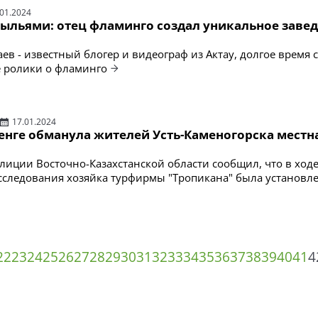
.01.2024
рыльями: отец фламинго создал уникальное завед
ев - известный блогер и видеограф из Актау, долгое время 
 ролики о фламинго
17.01.2024
тенге обманула жителей Усть-Каменогорска местн
лиции Восточно-Казахстанской области сообщил, что в ход
сследования хозяйка турфирмы "Тропикана" была установл
22
23
24
25
26
27
28
29
30
31
32
33
34
35
36
37
38
39
40
41
4