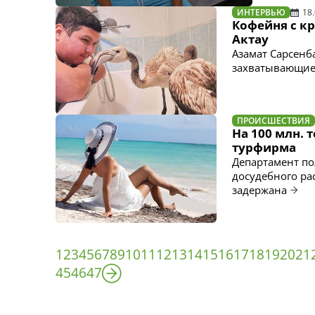
ИНТЕРВЬЮ
18
Кофейня с к
Актау
Азамат Сарсенба
захватывающие
ПРОИСШЕСТВИЯ
На 100 млн. 
турфирма
Департамент по
досудебного ра
задержана
1
2
3
4
5
6
7
8
9
10
11
12
13
14
15
16
17
18
19
20
21
45
46
47