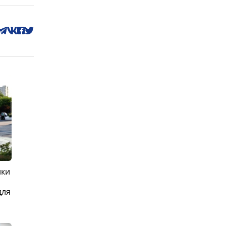
ики
для