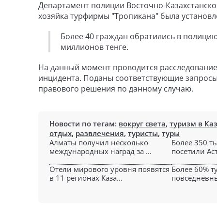
Департамент полиции Восточно-Казахстанской
хозяйка турфирмы "Тропикана" была установл
Более 40 граждан обратились в полицию
миллионов тенге.
На данный момент проводится расследование,
инцидента. Поданы соответствующие запросы,
правового решения по данному случаю.
Новости по тегам:
вокруг света
,
туризм в Ка
отдых
,
развлечения
,
туристы
,
туры
Алматы получил несколько
Более 350 т
международных наград за ...
посетили Аст
Отели мирового уровня появятся
Более 60% т
в 11 регионах Каза...
повседневны