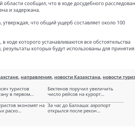
 области сообщил, что в ходе досудебного расследова
ена и задержана.
, утверждая, что общий ущерб составляет около 100
 в ходе которого устанавливаются все обстоятельства
 результаты которых будут использованы для принятия
захстане
,
направления
,
новости Казахстана
,
новости тури
ысяч туристов
Бектенов поручил увеличить
ану в первом...
число рейсов на курорт...
уристов экономят на
За час до Балхаша: аэропорт
х расхо...
открылся после рекон...