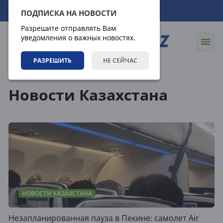
09.08.2026
08:57:18
ПОДПИСКА НА НОВОСТИ
Разрешите отправлять Вам
уведомления о важных новостях.
РАЗРЕШИТЬ
НЕ СЕЙЧАС
Теги
Новости Казахстана
НОВОСТИ КАЗАХСТАНА
Незапланированная пауза в Пекине: самолет Air