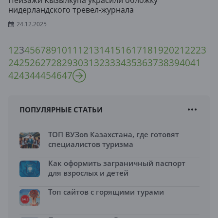
Пейзажи Кызылкупа украсили обложку
нидерландского тревел-журнала
24.12.2025
1
2
3
4
5
6
7
8
9
10
11
12
13
14
15
16
17
18
19
20
21
22
23
24
25
26
27
28
29
30
31
32
33
34
35
36
37
38
39
40
41
42
43
44
45
46
47
ПОПУЛЯРНЫЕ СТАТЬИ
ТОП ВУЗов Казахстана, где готовят
специалистов туризма
Как оформить заграничный паспорт
для взрослых и детей
Топ сайтов с горящими турами