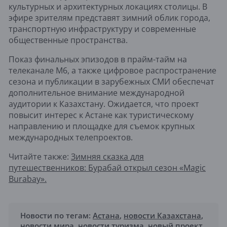
культурных и архитектурных локациях столицы. В
эфире зрителям представят зимний облик города,
транспортную инфраструктуру и современные
общественные пространства.
Показ финальных эпизодов в прайм-тайм на
телеканале M6, а также цифровое распространение
сезона и публикации в зарубежных СМИ обеспечат
дополнительное внимание международной
аудитории к Казахстану. Ожидается, что проект
повысит интерес к Астане как туристическому
направлению и площадке для съемок крупных
международных телепроектов.
Читайте также:
Зимняя сказка для
путешественников: Бурабай открыл сезон «Magic
Burabay».
Новости по тегам:
Астана
,
новости Казахстана
,
новости мира
,
новости туризма
,
новый проект
,