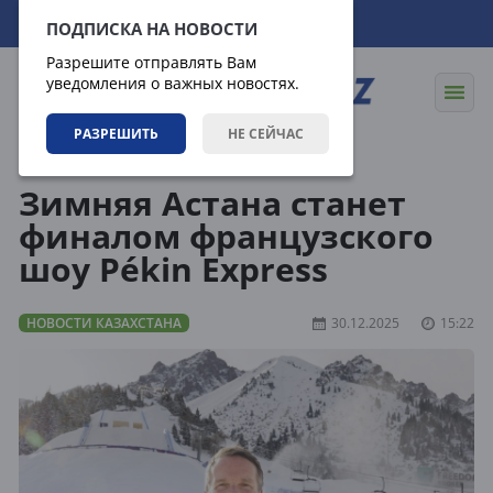
09.08.2026
19:23:55
ПОДПИСКА НА НОВОСТИ
Разрешите отправлять Вам
уведомления о важных новостях.
РАЗРЕШИТЬ
НЕ СЕЙЧАС
Новости
Новости Казахстана
Зимняя Астана станет
финалом французского
шоу Pékin Express
НОВОСТИ КАЗАХСТАНА
30.12.2025
15:22