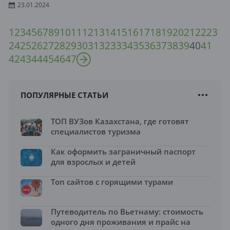
23.01.2024
1
2
3
4
5
6
7
8
9
10
11
12
13
14
15
16
17
18
19
20
21
22
23
24
25
26
27
28
29
30
31
32
33
34
35
36
37
38
39
40
41
42
43
44
45
46
47
ПОПУЛЯРНЫЕ СТАТЬИ
ТОП ВУЗов Казахстана, где готовят
специалистов туризма
Как оформить заграничный паспорт
для взрослых и детей
Топ сайтов с горящими турами
Путеводитель по Вьетнаму: стоимость
одного дня проживания и прайс на