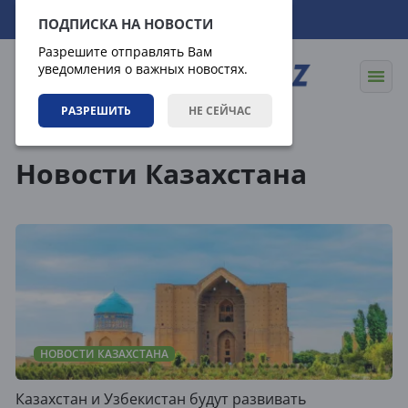
07.08.2026
20:55:34
ПОДПИСКА НА НОВОСТИ
Разрешите отправлять Вам
уведомления о важных новостях.
РАЗРЕШИТЬ
НЕ СЕЙЧАС
Теги
Новости Казахстана
НОВОСТИ КАЗАХСТАНА
Казахстан и Узбекистан будут развивать