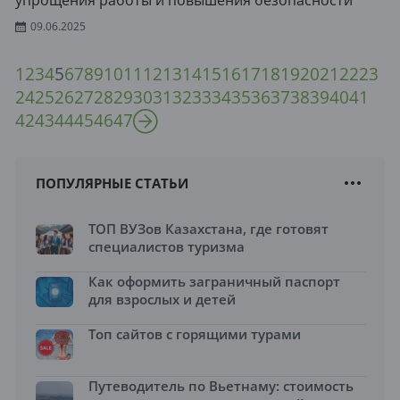
упрощения работы и повышения безопасности
09.06.2025
1
2
3
4
5
6
7
8
9
10
11
12
13
14
15
16
17
18
19
20
21
22
23
24
25
26
27
28
29
30
31
32
33
34
35
36
37
38
39
40
41
42
43
44
45
46
47
ПОПУЛЯРНЫЕ СТАТЬИ
ТОП ВУЗов Казахстана, где готовят
специалистов туризма
Как оформить заграничный паспорт
для взрослых и детей
Топ сайтов с горящими турами
Путеводитель по Вьетнаму: стоимость