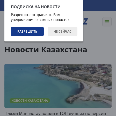
09.08.2026
11:44:29
ПОДПИСКА НА НОВОСТИ
Разрешите отправлять Вам
уведомления о важных новостях.
РАЗРЕШИТЬ
НЕ СЕЙЧАС
Теги
Новости Казахстана
НОВОСТИ КАЗАХСТАНА
Пляжи Мангистау вошли в ТОП лучших по версии