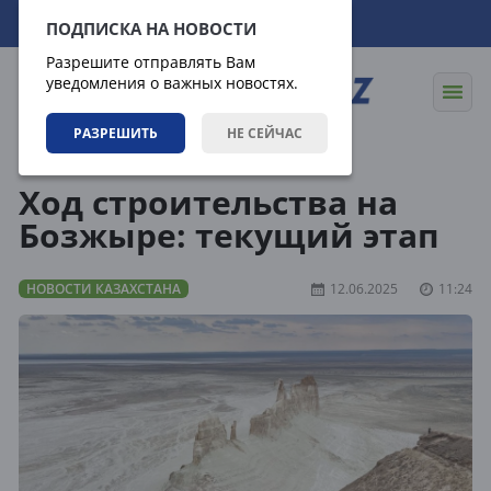
09.08.2026
10:12:51
ПОДПИСКА НА НОВОСТИ
Разрешите отправлять Вам
уведомления о важных новостях.
РАЗРЕШИТЬ
НЕ СЕЙЧАС
Новости
Новости Казахстана
Ход строительства на
Бозжыре: текущий этап
НОВОСТИ КАЗАХСТАНА
12.06.2025
11:24