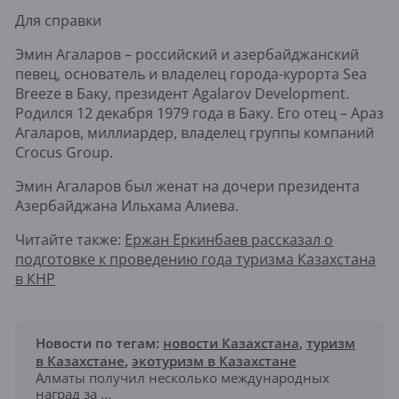
Для справки
Эмин Агаларов – российский и азербайджанский
певец, основатель и владелец города-курорта Sea
Breeze в Баку, президент Agalarov Development.
Родился 12 декабря 1979 года в Баку. Его отец – Араз
Агаларов, миллиардер, владелец группы компаний
Crocus Group.
Эмин Агаларов был женат на дочери президента
Азербайджана Ильхама Алиева.
Читайте также:
Ержан Еркинбаев рассказал о
подготовке к проведению года туризма Казахстана
в КНР
Новости по тегам:
новости Казахстана
,
туризм
в Казахстане
,
экотуризм в Казахстане
Алматы получил несколько международных
наград за ...