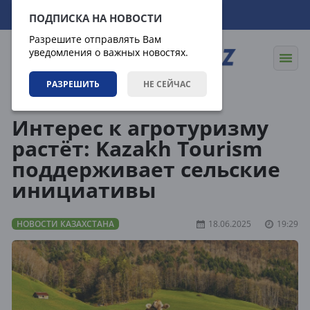
09.08.2026
03:24:50
ПОДПИСКА НА НОВОСТИ
Разрешите отправлять Вам
уведомления о важных новостях.
РАЗРЕШИТЬ
НЕ СЕЙЧАС
Новости
Новости Казахстана
Интерес к агротуризму
растёт: Kazakh Tourism
поддерживает сельские
инициативы
НОВОСТИ КАЗАХСТАНА
18.06.2025
19:29