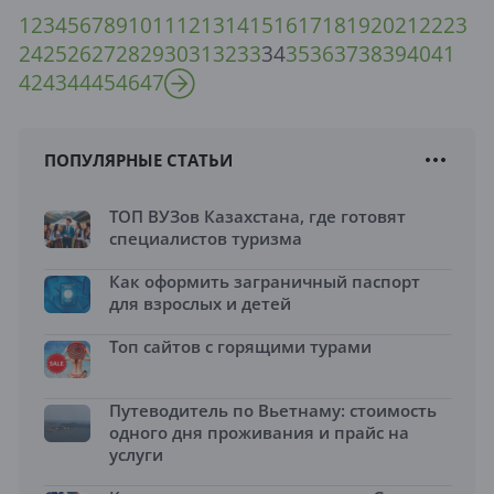
1
2
3
4
5
6
7
8
9
10
11
12
13
14
15
16
17
18
19
20
21
22
23
24
25
26
27
28
29
30
31
32
33
34
35
36
37
38
39
40
41
42
43
44
45
46
47
ПОПУЛЯРНЫЕ СТАТЬИ
ТОП ВУЗов Казахстана, где готовят
специалистов туризма
Как оформить заграничный паспорт
для взрослых и детей
Топ сайтов с горящими турами
Путеводитель по Вьетнаму: стоимость
одного дня проживания и прайс на
услуги