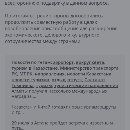
всестороннюю поддержку в данном вопросе.
По итогам встречи стороны договорились
продолжить совместную работу в целях
возобновления авиасообщения для расширения
экономического, делового и культурного
сотрудничества между странами.
Новости по тегам:
аэропорт
,
вокруг света
,
туризм в Казахстане
,
Министерство транспорта
РК
,
МТ РК
,
направления
,
новости Казахстана
,
новости туризма
,
отдых
,
отпуск
,
Салтанат
Томпиева
,
туризм
,
туристические направления
Алматы получил несколько международных
наград за ...
Казахстан и Китай готовят новые авиамаршруты
и тр...
29 июля в Астане пройдет встреча с известным
путе...