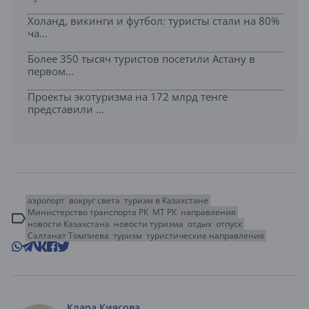
Холанд, викинги и футбол: туристы стали на 80%
ча...
Более 350 тысяч туристов посетили Астану в
первом...
Проекты экотуризма на 172 млрд тенге
представили ...
аэропорт
вокруг света
туризм в Казахстане
Министерство транспорта РК
МТ РК
направления
новости Казахстана
новости туризма
отдых
отпуск
Салтанат Томпиева
туризм
туристические направления
Клара Киясова