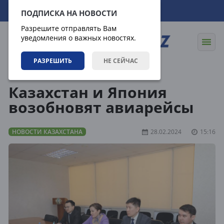
09.08.2026
04:37:36
ПОДПИСКА НА НОВОСТИ
Разрешите отправлять Вам
уведомления о важных новостях.
РАЗРЕШИТЬ
НЕ СЕЙЧАС
Новости
Новости Казахстана
Казахстан и Япония
возобновят авиарейсы
НОВОСТИ КАЗАХСТАНА
28.02.2024
15:16