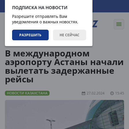
10.08.2026
13:51:15
ПОДПИСКА НА НОВОСТИ
Разрешите отправлять Вам
уведомления о важных новостях.
РАЗРЕШИТЬ
НЕ СЕЙЧАС
Новости
Новости Казахстана
В международном
аэропорту Астаны начали
вылетать задержанные
рейсы
НОВОСТИ КАЗАХСТАНА
27.02.2024
15:45