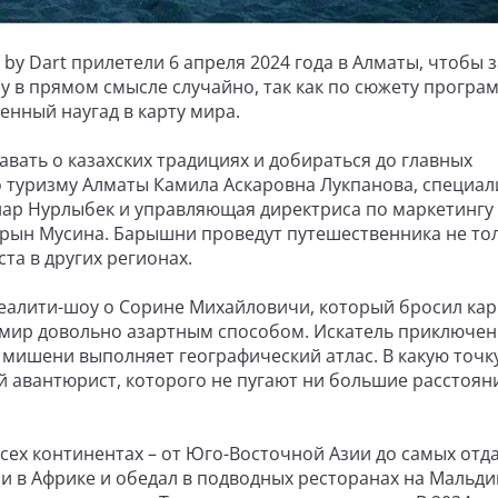
by Dart прилетели 6 апреля 2024 года в Алматы, чтобы 
ну в прямом смысле случайно, так как по сюжету програ
енный наугад в карту мира.
ать о казахских традициях и добираться до главных
 туризму Алматы Камила Аскаровна Лукпанова, специал
нар Нурлыбек и управляющая директриса по маркетингу
рын Мусина. Барышни проведут путешественника не то
та в других регионах.
еалити-шоу о Сорине Михайловичи, который бросил кар
 мир довольно азартным способом. Искатель приключен
ь мишени выполняет географический атлас. В какую точк
й авантюрист, которого не пугают ни большие расстояни
всех континентах – от Юго-Восточной Азии до самых от
и в Африке и обедал в подводных ресторанах на Мальди