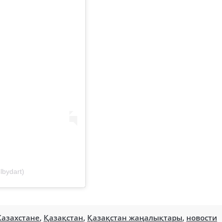
lbydart)
Казахстане
,
Қазақстан
,
Қазақстан жаңалықтары
,
новости