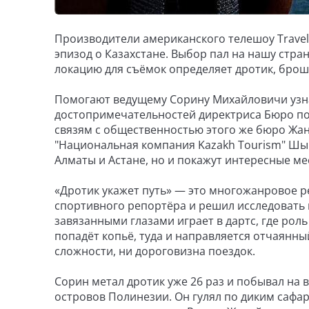
Производители американского телешоу Travel 
эпизод о Казахстане. Выбор пал на нашу стра
локацию для съёмок определяет дротик, брош
Помогают ведущему Сорину Михайловичи узнав
достопримечательностей директриса Бюро по
связям с общественностью этого же бюро Жа
"Национальная компания Kazakh Tourism" Шы
Алматы и Астане, но и покажут интересные мес
«Дротик укажет путь» — это многожанровое р
спортивного репортёра и решил исследовать
завязанными глазами играет в дартс, где рол
попадёт копьё, туда и направляется отчаянны
сложности, ни дороговизна поездок.
Сорин метал дротик уже 26 раз и побывал на 
островов Полинезии. Он гулял по диким сафар