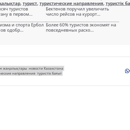
ңалықтар
,
турист
,
туристические направления
,
туристік б
ысяч туристов
Бектенов поручил увеличить
ану в первом...
число рейсов на курорт...
изма и спорта Ербол
Более 60% туристов экономят на
в одобр...
повседневных расхо...
ан жаңалықтары
новости Казахстана
ческие направления
туристік бағыт