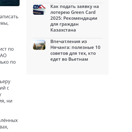
Как подать заявку на
лотерею Green Card
записать
2025: Рекомендации
ммы,
для граждан
Казахстана
Впечатления из
Нячанга: полезные 10
ист по
советов для тех, кто
 АО
едет во Вьетнам
лько по
ьеру
ий с
у
я, ни
далённых
вах,