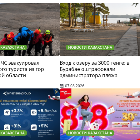
 КАЗАХСТАНА
НОВОСТИ КАЗАХСТАНА
МЧС эвакуировал
Вход к озеру за 3000 тенге: в
го туриста из гор
Бурабае оштрафовали
ой области
администратора пляжа
07.08.2026
 КАЗАХСТАНА
НОВОСТИ КАЗАХСТАНА