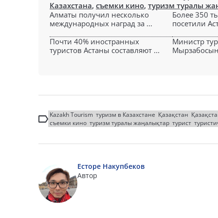
Казахстана
,
съемки кино
,
туризм туралы жа
Алматы получил несколько
Более 350 т
международных наград за ...
посетили Аст
Почти 40% иностранных
Министр тур
туристов Астаны составляют ...
Мырзабосыно
Kazakh Tourism
туризм в Казахстане
Қазақстан
Қазақст
съемки кино
туризм туралы жаңалықтар
турист
туристи
Есторе Накупбеков
Автор