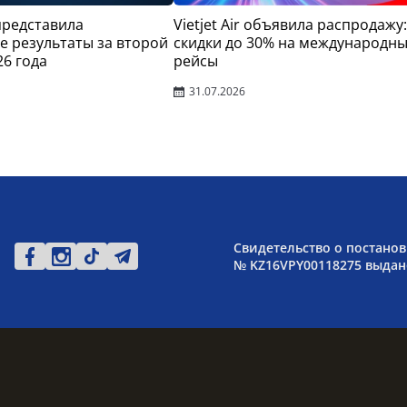
 представила
Vietjet Air объявила распродажу:
 результаты за второй
скидки до 30% на международн
26 года
рейсы
31.07.2026
Свидетельство о постанов
№ KZ16VPY00118275 выдано