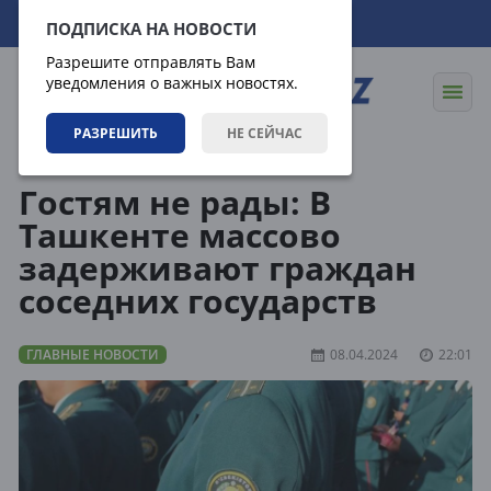
07.08.2026
16:01:46
ПОДПИСКА НА НОВОСТИ
Разрешите отправлять Вам
уведомления о важных новостях.
РАЗРЕШИТЬ
НЕ СЕЙЧАС
Новости
Главные новости
Гостям не рады: В
Ташкенте массово
задерживают граждан
соседних государств
ГЛАВНЫЕ НОВОСТИ
08.04.2024
22:01