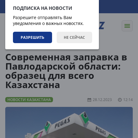
08.08.2026
11:51:47
ПОДПИСКА НА НОВОСТИ
Разрешите отправлять Вам
уведомления о важных новостях.
РАЗРЕШИТЬ
НЕ СЕЙЧАС
Новости
Новости Казахстана
Современная заправка в
Павлодарской области:
образец для всего
Казахстана
НОВОСТИ КАЗАХСТАНА
28.12.2023
12:14