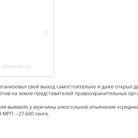
а (@qumash_kz)
рганизовал свой выход самостоятельно и даже открыл д
ретив на земле представителей правоохранительных орг
ия выявило у мужчины алкогольное опьянение «средне
МРП – 27 600 тенге.