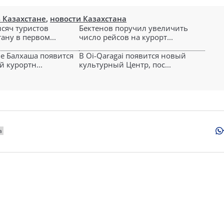
 Казахстане
,
новости Казахстана
ысяч туристов
Бектенов поручил увеличить
ану в первом...
число рейсов на курорт...
е Балхаша появится
В Oi-Qaragai появится новый
 курортн...
культурный Центр, пос...
а