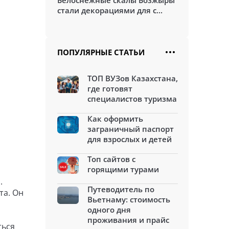
Белоснежные скалы Бозжыры
стали декорациями для с...
ПОПУЛЯРНЫЕ СТАТЬИ
ТОП ВУЗов Казахстана,
где готовят
специалистов туризма
Как оформить
заграничный паспорт
для взрослых и детей
Топ сайтов с
горящими турами
.
Путеводитель по
та. Он
Вьетнаму: стоимость
одного дня
проживания и прайс
ться