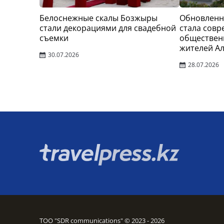
Белоснежные скалы Бозжыры
Обновленн
стали декорациями для свадебной
стала сов
съемки
обществен
жителей А
30.07.2026
28.07.2026
ТОО "SDR communications" © 2023 - 2026