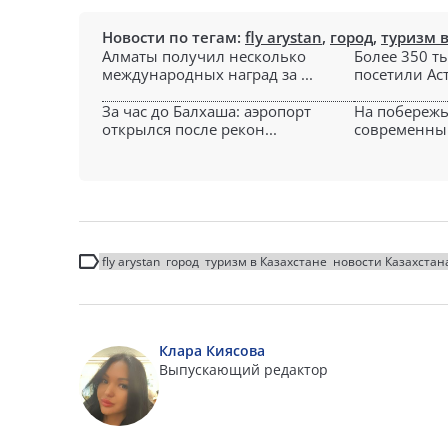
Новости по тегам:
fly arystan
,
город
,
туризм в
Алматы получил несколько
Более 350 т
международных наград за ...
посетили Аст
За час до Балхаша: аэропорт
На побережь
открылся после рекон...
современный
fly arystan
город
туризм в Казахстане
новости Казахстан
Клара Киясова
Выпускающий редактор