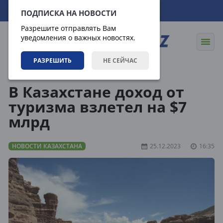
06.08.2026
18:07:54
ПОДПИСКА НА НОВОСТИ
Разрешите отправлять Вам
уведомления о важных новостях.
РАЗРЕШИТЬ
НЕ СЕЙЧАС
Новости
Новости Казахстана
В Казахстане доход от
туризма взлетел на $7
млрд
НОВОСТИ КАЗАХСТАНА
25.12.2023
16:35