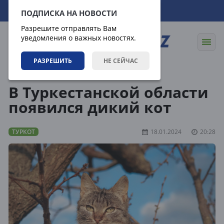
06.08.2026
15:30:40
ПОДПИСКА НА НОВОСТИ
Разрешите отправлять Вам
уведомления о важных новостях.
РАЗРЕШИТЬ
НЕ СЕЙЧАС
Статьи
Туркот
В Туркестанской области
появился дикий кот
ТУРКОТ
18.01.2024
20:28