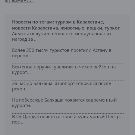
Новости по тегам:
туризм в Казахстане
,
новости Казахстана
,
животные
,
кошки
,
туркот
Алматы получил несколько международных
наград за ...
Более 350 тысяч туристов посетили Астану в
первом...
Бектенов поручил увеличить число рейсов на
курорт...
За час до Балхаша: аэропорт открылся после
рекон...
На побережье Балхаша появится современный
курортн...
В Oi-Qaragai появится новый культурный Центр,
пос...