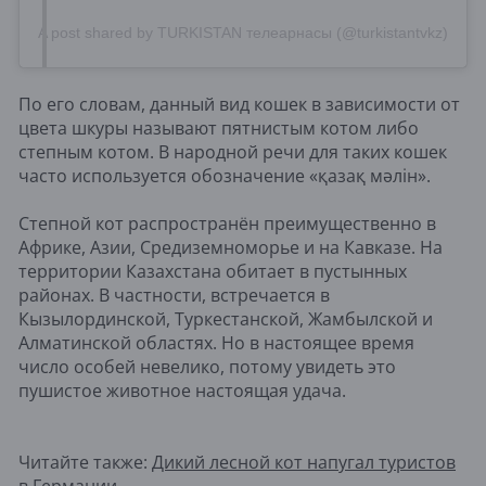
A post shared by TURKISTAN телеарнасы (@turkistantvkz)
По его словам, данный вид кошек в зависимости от
цвета шкуры называют пятнистым котом либо
степным котом. В народной речи для таких кошек
часто используется обозначение «қазақ мәлін».
Степной кот распространён преимущественно в
Африке, Азии, Средиземноморье и на Кавказе. На
территории Казахстана обитает в пустынных
районах. В частности, встречается в
Кызылординской, Туркестанской, Жамбылской и
Алматинской областях. Но в настоящее время
число особей невелико, потому увидеть это
пушистое животное настоящая удача.
Читайте также:
Дикий лесной кот напугал туристов
в Германии
.