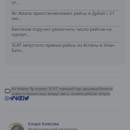
от...
Air Astana приостанавливает рейсы в Дубай с 21
ию...
Бектенов поручил увеличить число рейсов на
курорт...
SCAT запустила прямые рейсы из Астаны в Улан-
Бато...
Air Astana
fly arystan
SCAT
горящий тур
дешевые билеты
новости Казахстана
вокруг света
отмена рейсов
отпуск
Клара Киясова
Выпускающий редактор