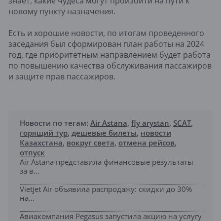
знает, какие чудеса могут произойти на пути к
новому пункту назначения.
Есть и хорошие новости, по итогам проведенного
заседания был сформирован план работы на 2024
год, где приоритетным направлением будет работа
по повышению качества обслуживания пассажиров
и защите прав пассажиров.
Новости по тегам:
Air Astana
,
fly arystan
,
SCAT
,
горящий тур
,
дешевые билеты
,
новости
Казахстана
,
вокруг света
,
отмена рейсов
,
отпуск
Air Astana представила финансовые результаты
за в...
Vietjet Air объявила распродажу: скидки до 30%
на...
Авиакомпания Pegasus запустила акцию на услугу