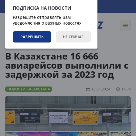
08.08.2026
02:07:13
ПОДПИСКА НА НОВОСТИ
Разрешите отправлять Вам
уведомления о важных новостях.
РАЗРЕШИТЬ
НЕ СЕЙЧАС
Новости
Новости Казахстана
В Казахстане 16 666
авиарейсов выполнили с
задержкой за 2023 год
НОВОСТИ КАЗАХСТАНА
18.01.2024
14:34