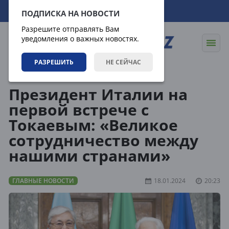
07.08.2026
03:18:31
ПОДПИСКА НА НОВОСТИ
Разрешите отправлять Вам
уведомления о важных новостях.
РАЗРЕШИТЬ
НЕ СЕЙЧАС
Новости
Главные новости
Президент Италии на
первой встрече с
Токаевым: «Великое
сотрудничество между
нашими странами»
ГЛАВНЫЕ НОВОСТИ
18.01.2024
20:23