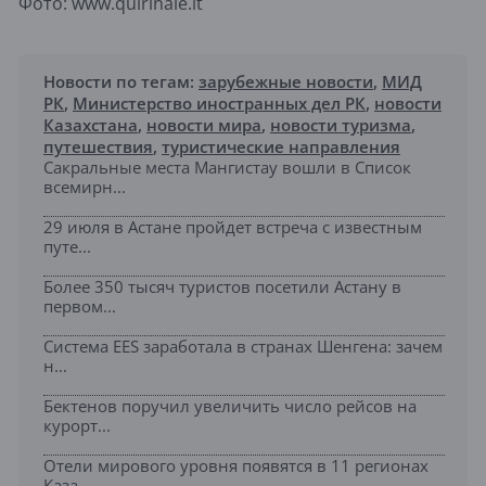
Фото: www.quirinale.it
Новости по тегам:
зарубежные новости
,
МИД
РК
,
Министерство иностранных дел РК
,
новости
Казахстана
,
новости мира
,
новости туризма
,
путешествия
,
туристические направления
Сакральные места Мангистау вошли в Список
всемирн...
29 июля в Астане пройдет встреча с известным
путе...
Более 350 тысяч туристов посетили Астану в
первом...
Система EES заработала в странах Шенгена: зачем
н...
Бектенов поручил увеличить число рейсов на
курорт...
Отели мирового уровня появятся в 11 регионах
Каза...