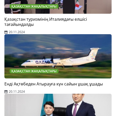
ҚАЗАҚСТАН ЖАҢАЛЫҚТАРЫ
Қазақстан туризмінің Италиядағы елшісі
тағайындалды
20.11.2024
ҚАЗАҚСТАН ЖАҢАЛЫҚТАРЫ
Енді Ақтөбеден Атырауға күн сайын ұшақ ұшады
20.11.2024