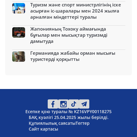
Туризм және спорт министрлігінің іске
асырған іс-шаралары мен 2024 жылға
арналған міндеттері туралы
Жапонияның Тохоку аймағында
бұғылар мен мысықтар туризмді
дамытуда
Германияда жабайы орман мысығы
туристерді қорқытты
Есепке қою туралы № KZ16VPY00118275
БАҚ куәлігі 25.04.2025 жылы берілді.
Құпиялылық саясаты
Тегтер
Сайт картасы