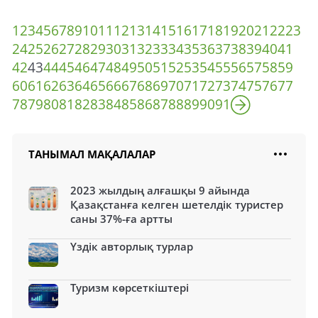
1
2
3
4
5
6
7
8
9
10
11
12
13
14
15
16
17
18
19
20
21
22
23
24
25
26
27
28
29
30
31
32
33
34
35
36
37
38
39
40
41
42
43
44
45
46
47
48
49
50
51
52
53
54
55
56
57
58
59
60
61
62
63
64
65
66
67
68
69
70
71
72
73
74
75
76
77
78
79
80
81
82
83
84
85
86
87
88
89
90
91
ТАНЫМАЛ МАҚАЛАЛАР
2023 жылдың алғашқы 9 айында
Қазақстанға келген шетелдік туристер
саны 37%-ға артты
Үздік авторлық турлар
Туризм көрсеткіштері