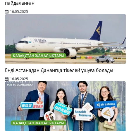
пайдаланған
16.05.2025
ҚАЗАҚСТАН ЖАҢАЛЫҚТАРЫ
Енді Астанадан Данангқа тікелей ұшуға болады
16.05.2025
ҚАЗАҚСТАН ЖАҢАЛЫҚТАРЫ