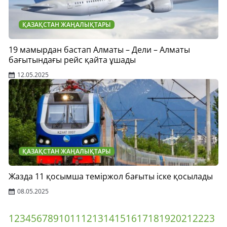
ҚАЗАҚСТАН ЖАҢАЛЫҚТАРЫ
19 мамырдан бастап Алматы – Дели – Алматы
бағытындағы рейс қайта ұшады
12.05.2025
ҚАЗАҚСТАН ЖАҢАЛЫҚТАРЫ
Жазда 11 қосымша теміржол бағыты іске қосылады
08.05.2025
1
2
3
4
5
6
7
8
9
10
11
12
13
14
15
16
17
18
19
20
21
22
23