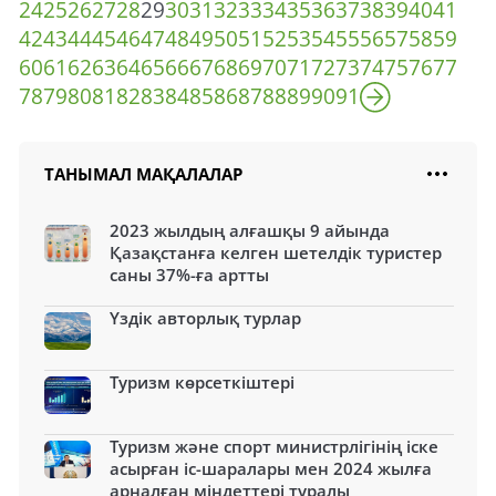
24
25
26
27
28
29
30
31
32
33
34
35
36
37
38
39
40
41
42
43
44
45
46
47
48
49
50
51
52
53
54
55
56
57
58
59
60
61
62
63
64
65
66
67
68
69
70
71
72
73
74
75
76
77
78
79
80
81
82
83
84
85
86
87
88
89
90
91
ТАНЫМАЛ МАҚАЛАЛАР
2023 жылдың алғашқы 9 айында
Қазақстанға келген шетелдік туристер
саны 37%-ға артты
Үздік авторлық турлар
Туризм көрсеткіштері
Туризм және спорт министрлігінің іске
асырған іс-шаралары мен 2024 жылға
арналған міндеттері туралы