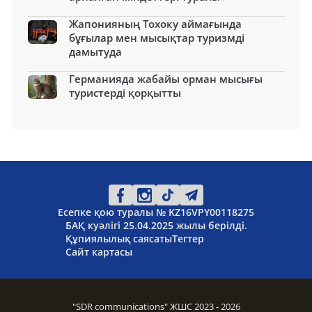
Жапонияның Тохоку аймағында
бұғылар мен мысықтар туризмді
дамытуда
Германияда жабайы орман мысығы
туристерді қорқытты
Есепке қою туралы № KZ16VPY00118275
БАҚ куәлігі 25.04.2025 жылы берілді.
Құпиялылық саясаты
Тегтер
Сайт картасы
"SDR communications" ЖШС 2023 - 2026