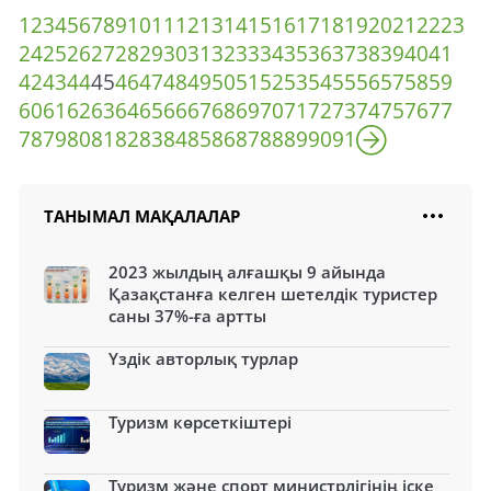
1
2
3
4
5
6
7
8
9
10
11
12
13
14
15
16
17
18
19
20
21
22
23
24
25
26
27
28
29
30
31
32
33
34
35
36
37
38
39
40
41
42
43
44
45
46
47
48
49
50
51
52
53
54
55
56
57
58
59
60
61
62
63
64
65
66
67
68
69
70
71
72
73
74
75
76
77
78
79
80
81
82
83
84
85
86
87
88
89
90
91
ТАНЫМАЛ МАҚАЛАЛАР
2023 жылдың алғашқы 9 айында
Қазақстанға келген шетелдік туристер
саны 37%-ға артты
Үздік авторлық турлар
Туризм көрсеткіштері
Туризм және спорт министрлігінің іске