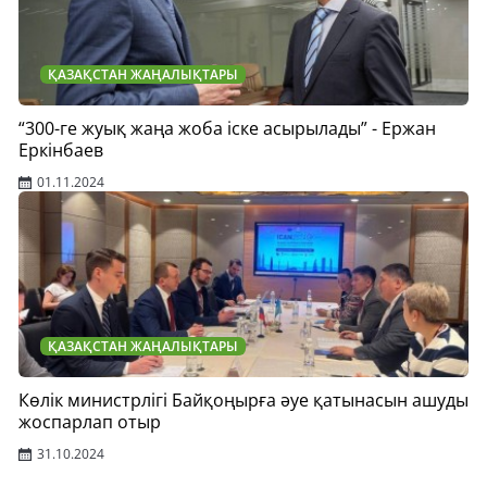
ҚАЗАҚСТАН ЖАҢАЛЫҚТАРЫ
“300-ге жуық жаңа жоба іске асырылады” - Ержан
Еркінбаев
01.11.2024
ҚАЗАҚСТАН ЖАҢАЛЫҚТАРЫ
Көлік министрлігі Байқоңырға әуе қатынасын ашуды
жоспарлап отыр
31.10.2024