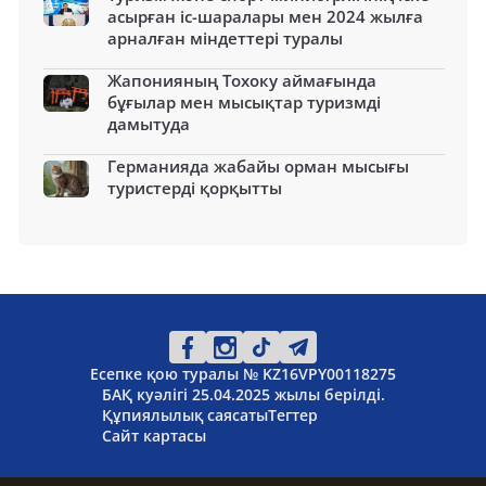
асырған іс-шаралары мен 2024 жылға
арналған міндеттері туралы
Жапонияның Тохоку аймағында
бұғылар мен мысықтар туризмді
дамытуда
Германияда жабайы орман мысығы
туристерді қорқытты
Есепке қою туралы № KZ16VPY00118275
БАҚ куәлігі 25.04.2025 жылы берілді.
Құпиялылық саясаты
Тегтер
Сайт картасы