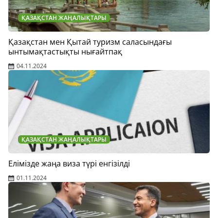
ҚАЗАҚСТАН ЖАҢАЛЫҚТАРЫ
Қазақстан мен Қытай туризм саласындағы
ынтымақтастықты нығайтпақ
04.11.2024
ҚАЗАҚСТАН ЖАҢАЛЫҚТАРЫ
Елімізде жаңа виза түрі енгізілді
01.11.2024