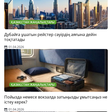
ҚАЗАҚСТАН ЖАҢАЛЫҚТАРЫ
Дубайға ұшатын рейстер сәуірдің аяғына дейін
тоқтатады
01.04.2026
ҚАЗАҚСТАН ЖАҢАЛЫҚТАРЫ
Пойызда немесе вокзалда затыңызды ұмытсаңыз не
істеу керек?
01.04.2026