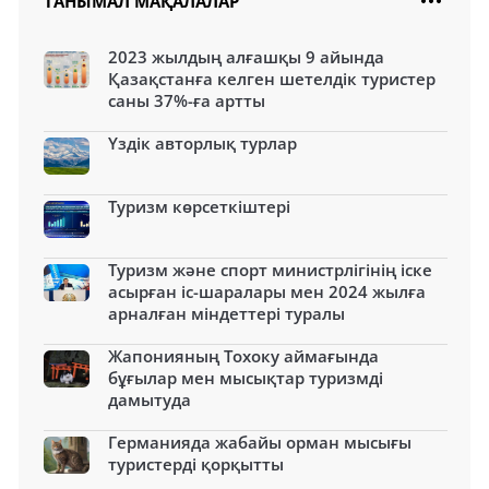
ТАНЫМАЛ МАҚАЛАЛАР
2023 жылдың алғашқы 9 айында
Қазақстанға келген шетелдік туристер
саны 37%-ға артты
Үздік авторлық турлар
Туризм көрсеткіштері
Туризм және спорт министрлігінің іске
асырған іс-шаралары мен 2024 жылға
арналған міндеттері туралы
Жапонияның Тохоку аймағында
бұғылар мен мысықтар туризмді
дамытуда
Германияда жабайы орман мысығы
туристерді қорқытты