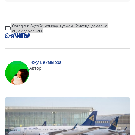
Qazaq Air
Ақтөбе
Атырау
әуежай
белсенді демалыс
еңбек демалысы
Інжу Бекмырза
Автор