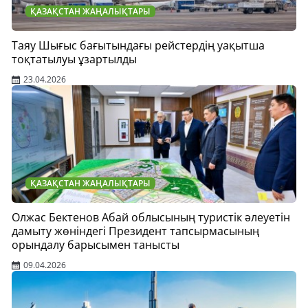
ҚАЗАҚСТАН ЖАҢАЛЫҚТАРЫ
Таяу Шығыс бағытындағы рейстердің уақытша
тоқтатылуы ұзартылды
23.04.2026
ҚАЗАҚСТАН ЖАҢАЛЫҚТАРЫ
Олжас Бектенов Абай облысының туристік әлеуетін
дамыту жөніндегі Президент тапсырмасының
орындалу барысымен танысты
09.04.2026