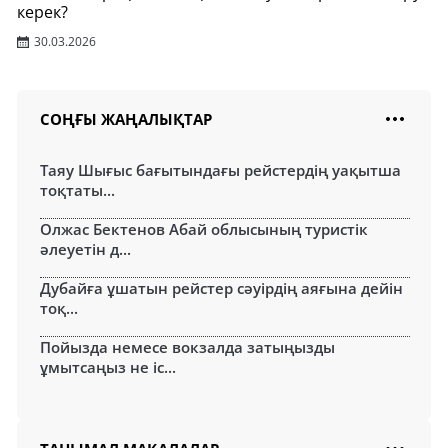
керек?
30.03.2026
СОҢҒЫ ЖАҢАЛЫҚТАР
Таяу Шығыс бағытындағы рейстердің уақытша
тоқтаты...
Олжас Бектенов Абай облысының туристік
әлеуетін д...
Дубайға ұшатын рейстер сәуірдің аяғына дейін
тоқ...
Пойызда немесе вокзалда затыңызды
ұмытсаңыз не іс...