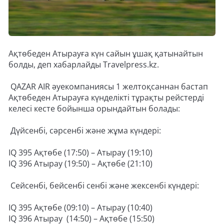
Ақтөбеден Атырауға күн сайын ұшақ қатынайтын
болды, деп хабарлайды Travelpress.kz.
QAZAR AIR әуекомпаниясы 1 желтоқсаннан бастап
Ақтөбеден Атырауға күнделікті тұрақты рейстерді
келесі кесте бойынша орындайтын болады:
Дүйсенбі, сәрсенбі және жұма күндері:
IQ 395 Ақтөбе (17:50) – Атырау (19:10)
IQ 396 Атырау (19:50) – Ақтөбе (21:10)
Сейсенбі, бейсенбі сенбі және жексенбі күндері:
IQ 395 Ақтөбе (09:10) – Атырау (10:40)
IQ 396 Атырау (14:50) – Ақтөбе (15:50)