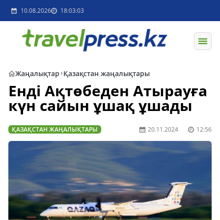
10.08.2026
18:03:03
Жаңалықтар
Қазақстан жаңалықтары
Енді Ақтөбеден Атырауға
күн сайын ұшақ ұшады
ҚАЗАҚСТАН ЖАҢАЛЫҚТАРЫ
20.11.2024
12:56