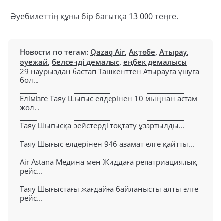
Әуебилеттің құны бір бағытқа 13 000 теңге.
Новости по тегам:
Qazaq Air
,
Ақтөбе
,
Атырау
,
әуежай
,
белсенді демалыс
,
еңбек демалысы
29 наурыздан бастап Ташкенттен Атырауға ұшуға
бол...
Елімізге Таяу Шығыс елдерінен 10 мыңнан астам
жол...
Таяу Шығысқа рейстерді тоқтату ұзартылды...
Таяу Шығыс елдерінен 946 азамат елге қайтты...
Air Astana Медина мен Жиддаға репатриациялық
рейс...
Таяу Шығыстағы жағдайға байланысты алты елге
рейс...