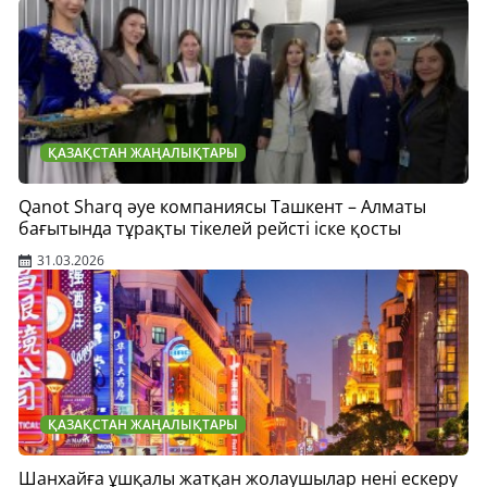
ҚАЗАҚСТАН ЖАҢАЛЫҚТАРЫ
Qanot Sharq әуе компаниясы Ташкент – Алматы
бағытында тұрақты тікелей рейсті іске қосты
31.03.2026
ҚАЗАҚСТАН ЖАҢАЛЫҚТАРЫ
Шанхайға ұшқалы жатқан жолаушылар нені ескеру