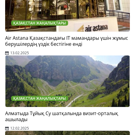
ҚАЗАҚСТАН ЖАҢАЛЫҚТАРЫ
Air Astana Қазақстандағы IT мамандары үшін жұмыс
берушілердің үздік бестігіне енді
13.02.2025
ҚАЗАҚСТАН ЖАҢАЛЫҚТАРЫ
Алматыда Тұйық Су шатқалында визит-орталық
ашылады
12.02.2025