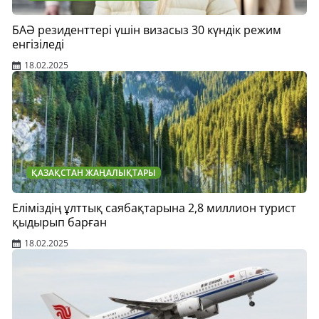
БАӘ резиденттері үшін визасыз 30 күндік режим
енгізіледі
18.02.2025
ҚАЗАҚСТАН ЖАҢАЛЫҚТАРЫ
Еліміздің ұлттық саябақтарына 2,8 миллион турист
қыдырып барған
18.02.2025