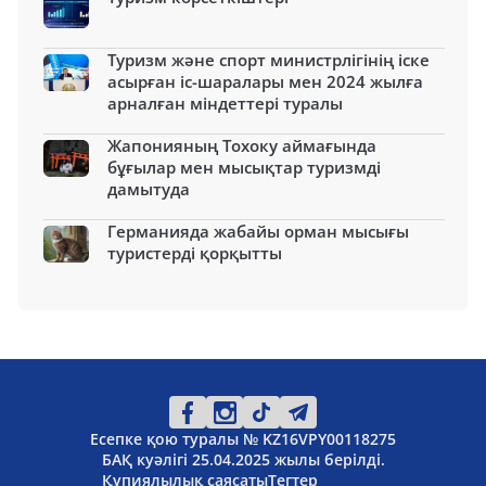
Туризм және спорт министрлігінің іске
асырған іс-шаралары мен 2024 жылға
арналған міндеттері туралы
Жапонияның Тохоку аймағында
бұғылар мен мысықтар туризмді
дамытуда
Германияда жабайы орман мысығы
туристерді қорқытты
Есепке қою туралы № KZ16VPY00118275
БАҚ куәлігі 25.04.2025 жылы берілді.
Құпиялылық саясаты
Тегтер