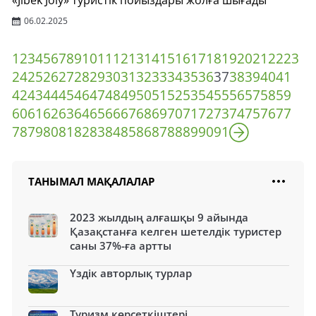
«Jibek Joly» туристік пойыздары жолға шығады
06.02.2025
1
2
3
4
5
6
7
8
9
10
11
12
13
14
15
16
17
18
19
20
21
22
23
24
25
26
27
28
29
30
31
32
33
34
35
36
37
38
39
40
41
42
43
44
45
46
47
48
49
50
51
52
53
54
55
56
57
58
59
60
61
62
63
64
65
66
67
68
69
70
71
72
73
74
75
76
77
78
79
80
81
82
83
84
85
86
87
88
89
90
91
ТАНЫМАЛ МАҚАЛАЛАР
2023 жылдың алғашқы 9 айында
Қазақстанға келген шетелдік туристер
саны 37%-ға артты
Үздік авторлық турлар
Туризм көрсеткіштері