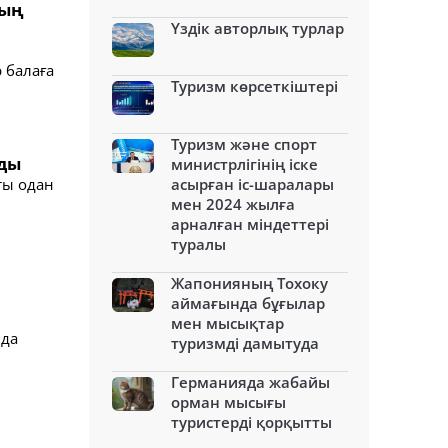
ның
Үздік авторлық турлар
 балаға
Туризм көрсеткіштері
Туризм және спорт
лды
министрлігінің іске
ты одан
асырған іс-шаралары
мен 2024 жылға
арналған міндеттері
туралы
Жапонияның Тохоку
аймағында бұғылар
мен мысықтар
нда
туризмді дамытуда
Германияда жабайы
орман мысығы
туристерді қорқытты