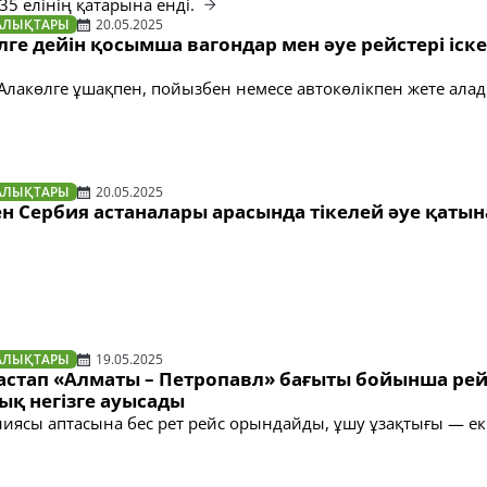
35 елінің қатарына енді.
АЛЫҚТАРЫ
20.05.2025
ге дейін қосымша вагондар мен әуе рейстері іске
Алакөлге ұшақпен, пойызбен немесе автокөлікпен жете ала
АЛЫҚТАРЫ
20.05.2025
н Сербия астаналары арасында тікелей әуе қаты
АЛЫҚТАРЫ
19.05.2025
бастап «Алматы – Петропавл» бағыты бойынша ре
қ негізге ауысады
ниясы аптасына бес рет рейс орындайды, ұшу ұзақтығы — екі