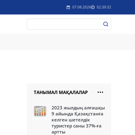
07.08.2026
02:39:32
ТАНЫМАЛ МАҚАЛАЛАР
2023 жылдың алғашқы
9 айында Қазақстанға
келген шетелдік
туристер саны 37%-ға
артты