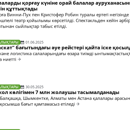
алаларды қорғау күніне орай балалар ауруханасы
ін құттықтады
рға Винни-Пух пен Кристофер Робин туралы ертегі негізінде
шпелі театр қойылымы көрсетілді. Спектакльден кейін әрбір
тынан сыйлықтар табыс етілді.
АЛЫҚТАРЫ
01.06.2025
скат" бағытындағы әуе рейстері қайта іске қосы
 және логистика салаларындағы өзара тиімді ынтымақтастық
а ниетті
АЛЫҚТАРЫ
30.05.2025
жол көлігімен 7 млн жолаушы тасымалданады
 Балқашқа, Шымкентке, Алматы мен Астана қалалары арасы
қосымша бағыт қамтамасыз етіледі