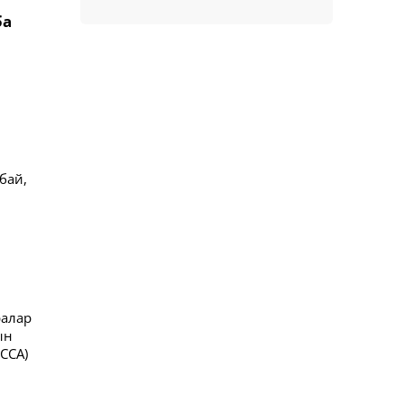
ба
бай,
ралар
ын
CCA)