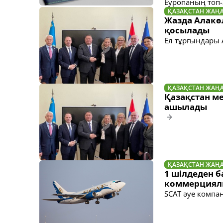
Еуропаның топ-
ҚАЗАҚСТАН ЖАҢ
Жазда Алакөл
қосылады
Ел тұрғындары 
ҚАЗАҚСТАН ЖАҢ
Қазақстан ме
ашылады
ҚАЗАҚСТАН ЖАҢ
1 шілдеден 
коммерциялы
SCAT әуе компа