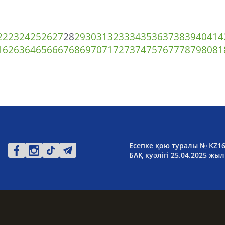
22
23
24
25
26
27
28
29
30
31
32
33
34
35
36
37
38
39
40
41
4
1
62
63
64
65
66
67
68
69
70
71
72
73
74
75
76
77
78
79
80
81
Есепке қою туралы № KZ1
БАҚ куәлігі 25.04.2025 жыл