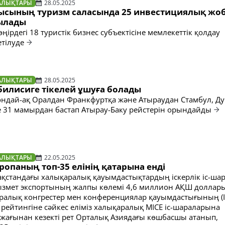
АЛЫҚТАРЫ
28.05.2025
сының туризм саласында 25 инвестициялық жо
ылады
 өңірдегі 18 туристік бизнес субъектісіне мемлекеттік қолдау
тілуде
АЛЫҚТАРЫ
28.05.2025
билисиге тікелей ұшуға болады
ндай-ақ Оралдан Франкфуртқа және Атыраудан Стамбул, Ду
 31 мамырдан бастап Атырау-Баку рейстерін орындайды
АЛЫҚТАРЫ
22.05.2025
ропаның топ-35 елінің қатарына енді
қстандағы халықаралық қауымдастықтардың іскерлік іс-ша
қызмет экспортының жалпы көлемі 4,6 миллион АҚШ доллар
ралық конгрестер мен конференциялар қауымдастығының (I
рейтингіне сәйкес еліміз халықаралық MICE іс-шараларына
ағынан кезекті рет Орталық Азиядағы көшбасшы атанып,