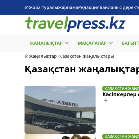
Жоба туралы
Жарнама
Редакция
Байланыс дерект
ЖАҢАЛЫҚТАР
МАҚАЛАЛАР
БАҒЫТ
Жаңалықтар
Қазақстан жаңалықтары
Қазақстан жаңалықта
ҚАЗАҚСТАН ЖАҢ
Кәсіпкерлер 
ҚАЗАҚСТАН ЖАҢ