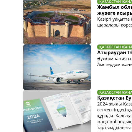
ҚАЗАҚСТАН ЖАҢ
Жамбыл облы
жүзеге асыр
Қазіргі уақытта
шаралары көрсе
ҚАЗАҚСТАН ЖАҢ
Атыраудан Т
Әуекомпания со
Амстердам және
ҚАЗАҚСТАН ЖАҢ
Қазақстан Еу
2024 жылы Қаза
сегментіндегі 
құрады. Халықа
жаңа жаһандық 
тартымдылығы ж