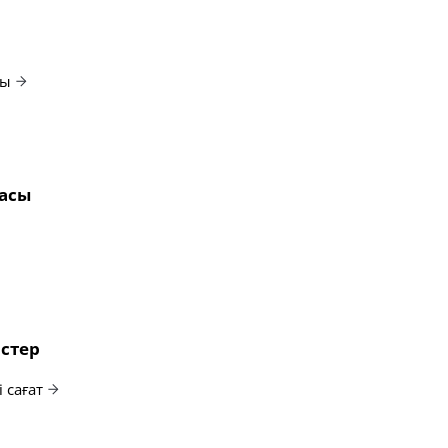
ды
насы
йстер
 сағат