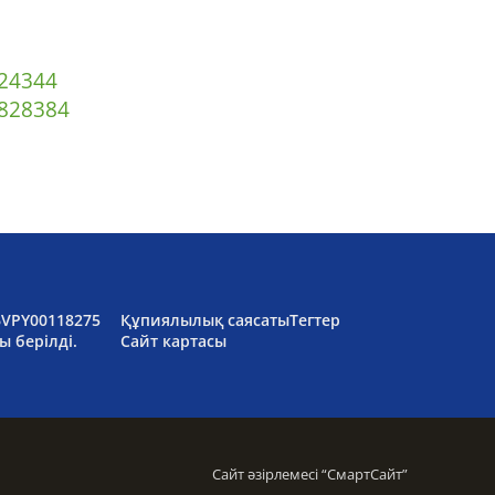
2
43
44
82
83
84
6VPY00118275
Құпиялылық саясаты
Тегтер
ы берілді.
Сайт картасы
Сайт әзірлемесі “
СмартСайт
”