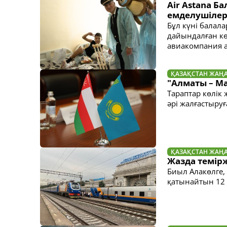
Air Astana Б
емделушілер
Бұл күні балала
дайындалған кө
авиакомпания а
ҚАЗАҚСТАН ЖАҢ
"Алматы – Ма
Тараптар көлік
әрі жалғастыруғ
ҚАЗАҚСТАН ЖАҢ
Жазда темір
Биыл Алакөлге,
қатынайтын 12 