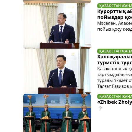
ҚАЗАҚСТАН ЖАҢ
Курорттық а
пойыздар қ
Мәселен, Алакө
пойыз қосу көз
ҚАЗАҚСТАН ЖАҢ
Халықаралық
туристік тур
Қазақстандық қ
тартымдылығын 
туралы Үкімет 
Талғат Ғазизов 
ҚАЗАҚСТАН ЖАҢ
«Zhibek Zhol