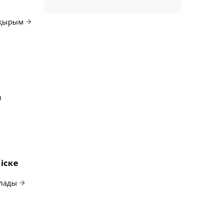
ақырым
н
іске
алады