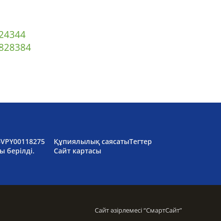
2
43
44
82
83
84
6VPY00118275
Құпиялылық саясаты
Тегтер
ы берілді.
Сайт картасы
Сайт әзірлемесі “
СмартСайт
”