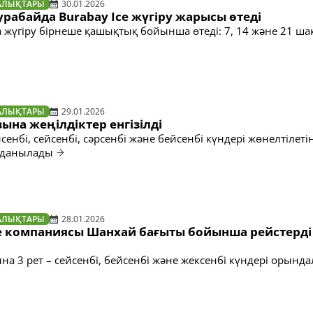
АЛЫҚТАРЫ
30.01.2026
урабайда Burabay Ice жүгіру жарысы өтеді
жүгіру бірнеше қашықтық бойынша өтеді: 7, 14 және 21 ш
АЛЫҚТАРЫ
29.01.2026
ына жеңілдіктер енгізілді
сенбі, сейсенбі, сәрсенбі және бейсенбі күндері жөнелтілеті
лданылады
АЛЫҚТАРЫ
28.01.2026
уе компаниясы Шанхай бағыты бойынша рейстерді 
ына 3 рет – сейсенбі, бейсенбі және жексенбі күндері орынд