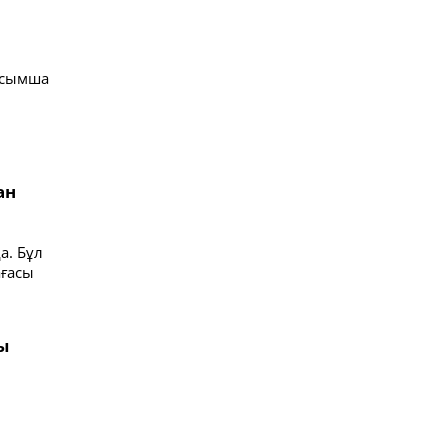
осымша
ан
а. Бұл
ағасы
ы