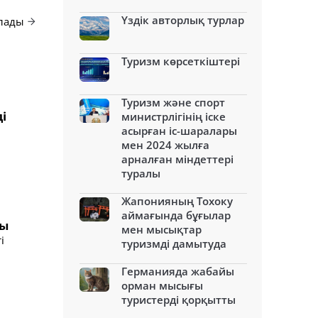
Үздік авторлық турлар
алады
Туризм көрсеткіштері
Туризм және спорт
і
министрлігінің іске
асырған іс-шаралары
мен 2024 жылға
арналған міндеттері
туралы
Жапонияның Тохоку
аймағында бұғылар
ды
мен мысықтар
і
туризмді дамытуда
Германияда жабайы
орман мысығы
туристерді қорқытты