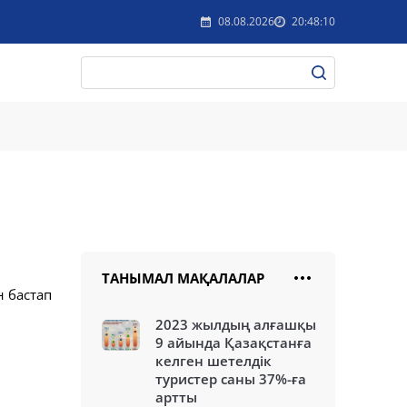
08.08.2026
20:48:10
ТАНЫМАЛ МАҚАЛАЛАР
 бастап
2023 жылдың алғашқы
9 айында Қазақстанға
келген шетелдік
туристер саны 37%-ға
артты