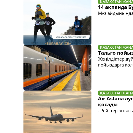
ҚАЗАҚСТАН ЖАҢ
14 ақпанда Б
Мұз айдынында 
ҚАЗАҚСТАН ЖАҢ
Тальго пойыз
Жеңілдіктер дүй
пойыздарға қо
ҚАЗАҚСТАН ЖАҢ
Air Astana ә
қосады
. Рейстер аптас