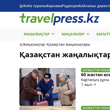
Жоба туралы
Жарнама
Редакция
Байланыс дерект
ЖАҢАЛЫҚТАР
МАҚАЛАЛАР
БАҒЫТ
Жаңалықтар
Қазақстан жаңалықтары
Қазақстан жаңалықта
ҚАЗАҚСТАН ЖАҢ
60 жастан ас
Картаның құны 
1 жыл
ҚАЗАҚСТАН ЖАҢ