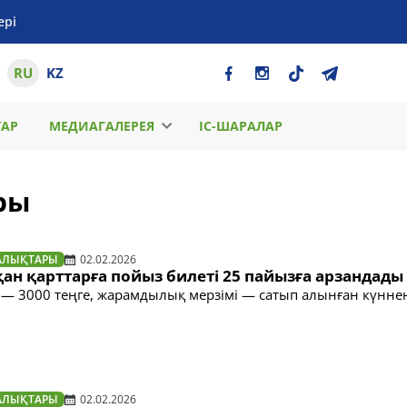
ері
RU
KZ
ТАР
МЕДИАГАЛЕРЕЯ
ІС-ШАРАЛАР
ры
АЛЫҚТАРЫ
02.02.2026
қан қарттарға пойыз билеті 25 пайызға арзандады
— 3000 теңге, жарамдылық мерзімі — сатып алынған күннен
АЛЫҚТАРЫ
02.02.2026