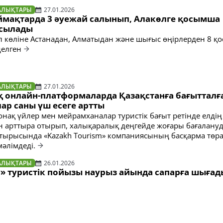
АЛЫҚТАРЫ
27.01.2026
ймақтарда 3 әуежай салынып, Алакөлге қосымша
осылады
л көліне Астанадан, Алматыдан және шығыс өңірлерден 8 қ
делген
АЛЫҚТАРЫ
27.01.2026
 онлайн-платформаларда Қазақстанға бағытталғ
лар саны үш есеге артты
онақ үйлер мен мейрамханалар туристік бағыт ретінде елдің
арттыра отырып, халықаралық деңгейде жоғары бағалануд
отырысында «Kazakh Tourism» компаниясының басқарма төр
мәлімдеді.
АЛЫҚТАРЫ
26.01.2026
y» туристік пойызы наурыз айында сапарға шығад