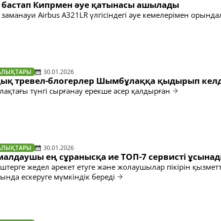
 бастап Кипрмен әуе қатынасы ашылады
 заманауи Airbus A321LR үлгісіндегі әуе кемелерімен орынд
АЛЫҚТАРЫ
30.01.2026
ық тревел-блогерлер Шымбұлаққа қыдырып келд
лақтағы түнгі сырғанау ерекше әсер қалдырған
АЛЫҚТАРЫ
30.01.2026
малдаушы ең сұранысқа ие ТОП-7 сервисті ұсына
іштерге жедел әрекет етуге және жолаушылар пікірін қызметт
ында ескеруге мүмкіндік береді