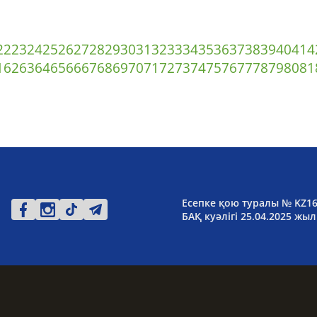
22
23
24
25
26
27
28
29
30
31
32
33
34
35
36
37
38
39
40
41
4
1
62
63
64
65
66
67
68
69
70
71
72
73
74
75
76
77
78
79
80
81
Есепке қою туралы № KZ1
БАҚ куәлігі 25.04.2025 жыл