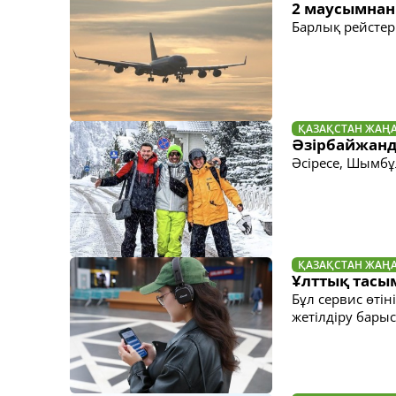
2 маусымнан
Барлық рейстер
ҚАЗАҚСТАН ЖАҢ
Әзірбайжанд
Әсіресе, Шымбұ
ҚАЗАҚСТАН ЖАҢ
Ұлттық тасы
Бұл сервис өтін
жетілдіру барыс