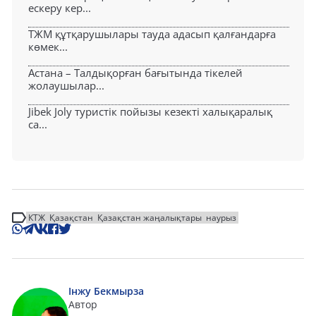
ескеру кер...
ТЖМ құтқарушылары тауда адасып қалғандарға
көмек...
Астана – Талдықорған бағытында тікелей
жолаушылар...
Jibek Joly туристік пойызы кезекті халықаралық
са...
КТЖ
Қазақстан
Қазақстан жаңалықтары
наурыз
Інжу Бекмырза
Автор