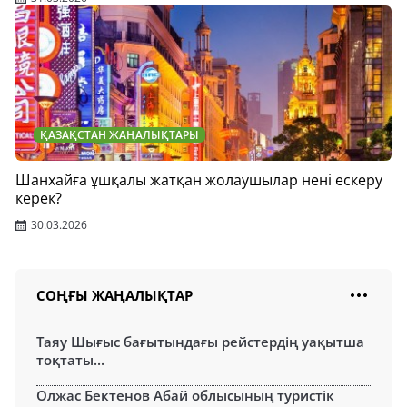
ҚАЗАҚСТАН ЖАҢАЛЫҚТАРЫ
Шанхайға ұшқалы жатқан жолаушылар нені ескеру
керек?
30.03.2026
СОҢҒЫ ЖАҢАЛЫҚТАР
Таяу Шығыс бағытындағы рейстердің уақытша
тоқтаты...
Олжас Бектенов Абай облысының туристік