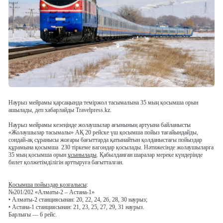
Наурыз мейрамы қарсаңында теміржол тасымалына 35 мың қосымша орын
ашылады, деп хабарлайды Travelpress.kz.
Наурыз мейрамы кезеңінде жолаушылар ағынының артуына байланысты
«Жолаушылар тасымалы» АҚ 20 рейске үш қосымша пойыз тағайындайды,
сондай-ақ сұранысы жоғары бағыттарда қатынайтын қолданыстағы пойыздар
құрамына қосымша
230 тіркеме вагондар қосылады. Нәтижесінде жолаушыларға
35 мың қосымша орын
ұсынылады
. Қабылданған шаралар мереке күндерінде
билет қолжетімділігін арттыруға бағытталған.
Қосымша пойыздар қозғалысы
:
№201/202 «Алматы-2 – Астана-1»
• Алматы-2 станциясынан: 20, 22, 24, 26, 28, 30 наурыз;
• Астана-1 станциясынан: 21, 23, 25, 27, 29, 31 наурыз.
Барлығы — 6 рейс.