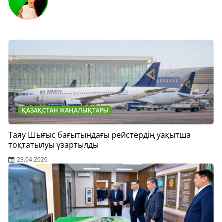
ҚАЗАҚСТАН ЖАҢАЛЫҚТАРЫ
Таяу Шығыс бағытындағы рейстердің уақытша
тоқтатылуы ұзартылды
23.04.2026