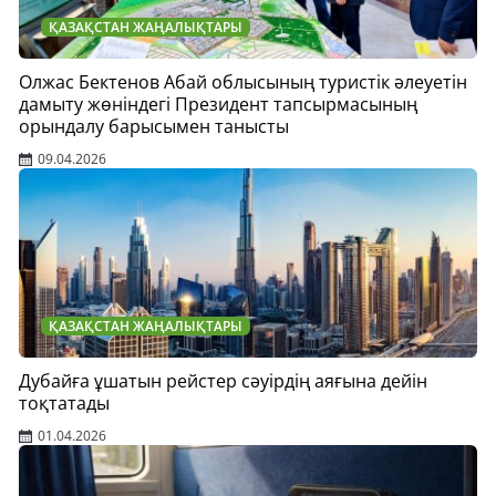
ҚАЗАҚСТАН ЖАҢАЛЫҚТАРЫ
Олжас Бектенов Абай облысының туристік әлеуетін
дамыту жөніндегі Президент тапсырмасының
орындалу барысымен танысты
09.04.2026
ҚАЗАҚСТАН ЖАҢАЛЫҚТАРЫ
Дубайға ұшатын рейстер сәуірдің аяғына дейін
тоқтатады
01.04.2026