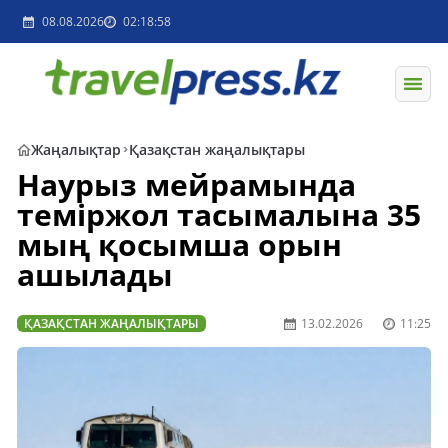
08.08.2026
02:18:58
Жаңалықтар
Қазақстан жаңалықтары
Наурыз мейрамында
теміржол тасымалына 35
мың қосымша орын
ашылады
ҚАЗАҚСТАН ЖАҢАЛЫҚТАРЫ
13.02.2026
11:25