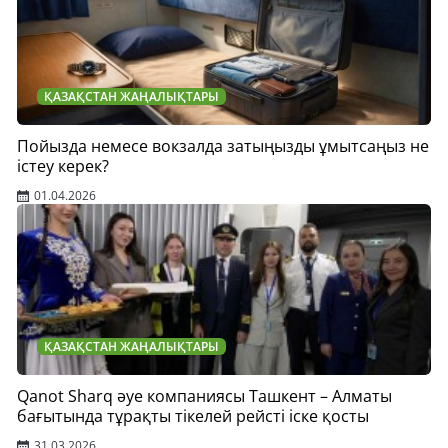
ҚАЗАҚСТАН ЖАҢАЛЫҚТАРЫ
Пойызда немесе вокзалда затыңызды ұмытсаңыз не
істеу керек?
01.04.2026
ҚАЗАҚСТАН ЖАҢАЛЫҚТАРЫ
Qanot Sharq әуе компаниясы Ташкент – Алматы
бағытында тұрақты тікелей рейсті іске қосты
31.03.2026