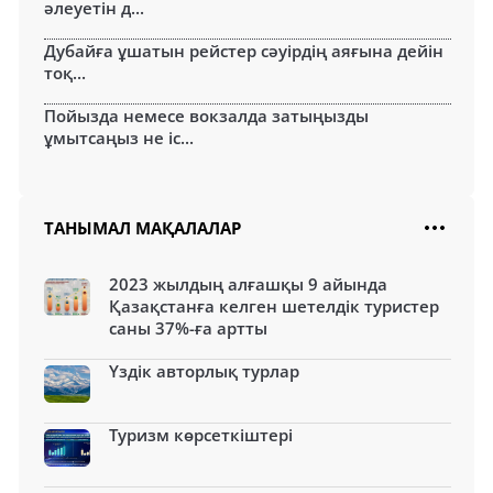
әлеуетін д...
Дубайға ұшатын рейстер сәуірдің аяғына дейін
тоқ...
Пойызда немесе вокзалда затыңызды
ұмытсаңыз не іс...
ТАНЫМАЛ МАҚАЛАЛАР
2023 жылдың алғашқы 9 айында
Қазақстанға келген шетелдік туристер
саны 37%-ға артты
Үздік авторлық турлар
Туризм көрсеткіштері