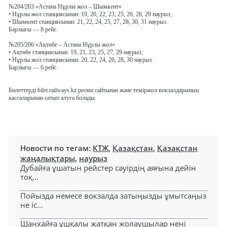
№204/203 «Астана Нұрлы жол – Шымкент»
• Нұрлы жол станциясынан: 19, 20, 22, 23, 25, 26, 28, 29 наурыз;
• Шымкент станциясынан: 21, 22, 24, 25, 27, 28, 30, 31 наурыз.
Барлығы — 8 рейс.
№205/206 «Ақтөбе – Астана Нұрлы жол»
• Ақтөбе станциясынан: 19, 21, 23, 25, 27, 29 наурыз;
• Нұрлы жол станциясынан: 20, 22, 24, 26, 28, 30 наурыз.
Барлығы — 6 рейс.
Билеттерді bilet.railways.kz ресми сайтынан және теміржол вокзалдарының
кассаларынан сатып алуға болады.
Новости по тегам:
КТЖ
,
Қазақстан
,
Қазақстан
жаңалықтары
,
наурыз
Дубайға ұшатын рейстер сәуірдің аяғына дейін
тоқ...
Пойызда немесе вокзалда затыңызды ұмытсаңыз
не іс...
Шанхайға ұшқалы жатқан жолаушылар нені