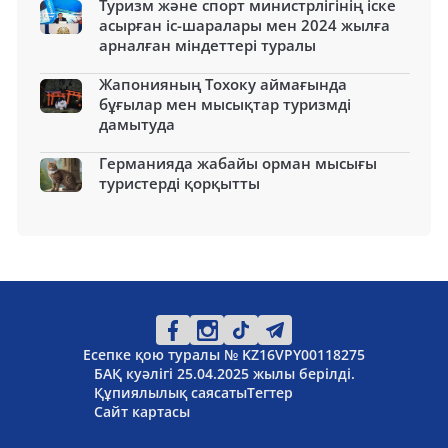
Туризм және спорт министрлігінің іске
асырған іс-шаралары мен 2024 жылға
арналған міндеттері туралы
Жапонияның Тохоку аймағында
бұғылар мен мысықтар туризмді
дамытуда
Германияда жабайы орман мысығы
туристерді қорқытты
Есепке қою туралы № KZ16VPY00118275
БАҚ куәлігі 25.04.2025 жылы берілді.
Құпиялылық саясаты
Тегтер
Сайт картасы