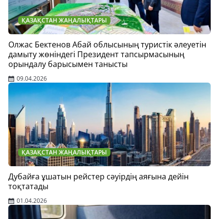
ҚАЗАҚСТАН ЖАҢАЛЫҚТАРЫ
Олжас Бектенов Абай облысының туристік әлеуетін
дамыту жөніндегі Президент тапсырмасының
орындалу барысымен танысты
09.04.2026
ҚАЗАҚСТАН ЖАҢАЛЫҚТАРЫ
Дубайға ұшатын рейстер сәуірдің аяғына дейін
тоқтатады
01.04.2026