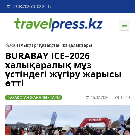
09.08.2026
02:29:17
Жаңалықтар
Қазақстан жаңалықтары
BURABAY ICE–2026
халықаралық мұз
үстіндегі жүгіру жарысы
өтті
ҚАЗАҚСТАН ЖАҢАЛЫҚТАРЫ
16.02.2026
14:19