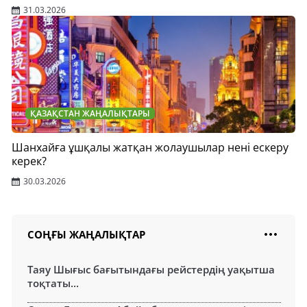
31.03.2026
ҚАЗАҚСТАН ЖАҢАЛЫҚТАРЫ
Шанхайға ұшқалы жатқан жолаушылар нені ескеру
керек?
30.03.2026
СОҢҒЫ ЖАҢАЛЫҚТАР
Таяу Шығыс бағытындағы рейстердің уақытша
тоқтаты...