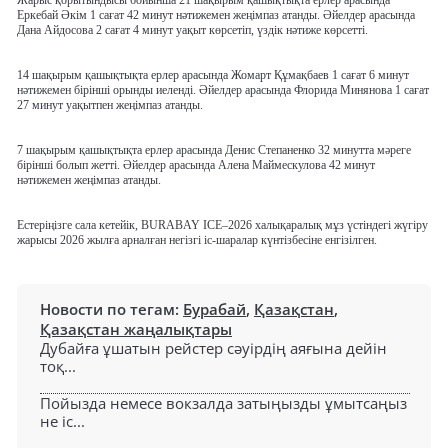
Жарыс қорытындысы бойынша 21 шақырым қашықтықта ерлер арасында
Еркебай Әкім 1 сағат 42 минут нәтижемен жеңімпаз атанды. Әйелдер арасында
Дана Айдосова 2 сағат 4 минут уақыт көрсетіп, үздік нәтиже көрсетті.
14 шақырым қашықтықта ерлер арасында Жомарт Құмақбаев 1 сағат 6 минут
нәтижемен бірінші орынды иеленді. Әйелдер арасында Флорида Минянова 1 сағат
27 минут уақытпен жеңімпаз атанды.
7 шақырым қашықтықта ерлер арасында Денис Степаненко 32 минутта мәреге
бірінші болып жетті. Әйелдер арасында Алена Маймескулова 42 минут
нәтижемен жеңімпаз атанды.
Естеріңізге сала кетейік, BURABAY ICE–2026 халықаралық мұз үстіндегі жүгіру
жарысы 2026 жылға арналған негізгі іс-шаралар күнтізбесіне енгізілген.
Новости по тегам:
Бурабай
,
Қазақстан
,
Қазақстан жаңалықтары
Дубайға ұшатын рейстер сәуірдің аяғына дейін
тоқ...
Пойызда немесе вокзалда затыңызды ұмытсаңыз
не іс...