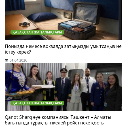
ҚАЗАҚСТАН ЖАҢАЛЫҚТАРЫ
Пойызда немесе вокзалда затыңызды ұмытсаңыз не
істеу керек?
01.04.2026
ҚАЗАҚСТАН ЖАҢАЛЫҚТАРЫ
Qanot Sharq әуе компаниясы Ташкент – Алматы
бағытында тұрақты тікелей рейсті іске қосты