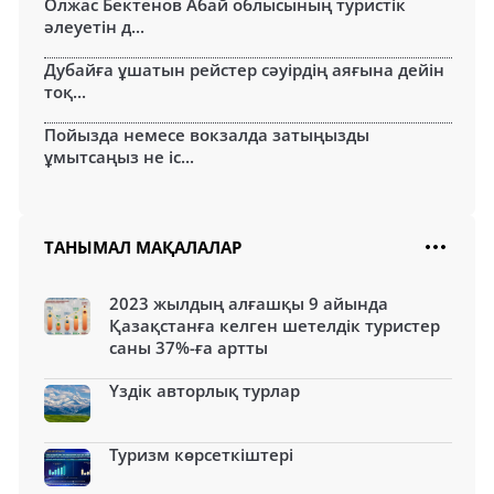
Олжас Бектенов Абай облысының туристік
әлеуетін д...
Дубайға ұшатын рейстер сәуірдің аяғына дейін
тоқ...
Пойызда немесе вокзалда затыңызды
ұмытсаңыз не іс...
ТАНЫМАЛ МАҚАЛАЛАР
2023 жылдың алғашқы 9 айында
Қазақстанға келген шетелдік туристер
саны 37%-ға артты
Үздік авторлық турлар
Туризм көрсеткіштері