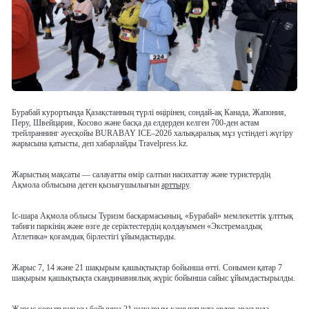
Бурабай курортында Қазақстанның түрлі өңірінен, сондай-ақ Канада, Жапония,
Перу, Швейцария, Косово және басқа да елдерден келген 700-ден астам
трейлраннинг әуесқойы BURABAY ICE–2026 халықаралық мұз үстіндегі жүгіру
жарысына қатысты, деп хабарлайды Travelpress.kz.
Жарыстың мақсаты — салауатты өмір салтын насихаттау және туристердің
Ақмола облысына деген қызығушылығын
арттыру
.
Іс-шара Ақмола облысы Туризм басқармасының, «Бурабай» мемлекеттік ұлттық
табиғи паркінің және өзге де серіктестердің қолдауымен «Экстремалдық
Атлетика» қоғамдық бірлестігі ұйымдастырды.
Жарыс 7, 14 және 21 шақырым қашықтықтар бойынша өтті. Сонымен қатар 7
шақырым қашықтықта скандинавиялық жүріс бойынша сайыс ұйымдастырылды.