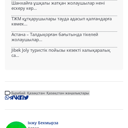
Шанхайға ұшқалы жатқан жолаушылар нені
ескеру кер...
ТЖМ құтқарушылары тауда адасып қалғандарға
көмек...
Астана – Талдықорған бағытында тікелей
жолаушылар...
Jibek Joly туристік пойызы кезекті халықаралық
са...
Бурабай
Қазақстан
Қазақстан жаңалықтары
Інжу Бекмырза