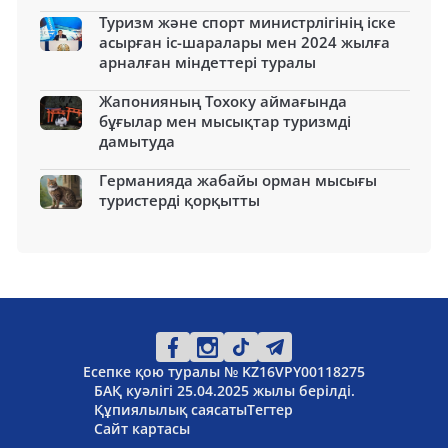
Туризм және спорт министрлігінің іске
асырған іс-шаралары мен 2024 жылға
арналған міндеттері туралы
Жапонияның Тохоку аймағында
бұғылар мен мысықтар туризмді
дамытуда
Германияда жабайы орман мысығы
туристерді қорқытты
Есепке қою туралы № KZ16VPY00118275
БАҚ куәлігі 25.04.2025 жылы берілді.
Құпиялылық саясаты
Тегтер
Сайт картасы