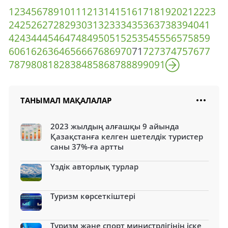
1
2
3
4
5
6
7
8
9
10
11
12
13
14
15
16
17
18
19
20
21
22
23
24
25
26
27
28
29
30
31
32
33
34
35
36
37
38
39
40
41
42
43
44
45
46
47
48
49
50
51
52
53
54
55
56
57
58
59
60
61
62
63
64
65
66
67
68
69
70
71
72
73
74
75
76
77
78
79
80
81
82
83
84
85
86
87
88
89
90
91
ТАНЫМАЛ МАҚАЛАЛАР
2023 жылдың алғашқы 9 айында
Қазақстанға келген шетелдік туристер
саны 37%-ға артты
Үздік авторлық турлар
Туризм көрсеткіштері
Туризм және спорт министрлігінің іске