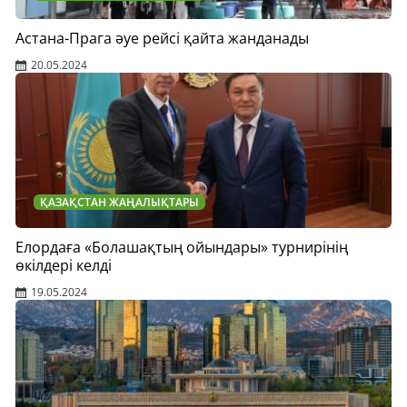
Астана-Прага әуе рейсі қайта жанданады
20.05.2024
ҚАЗАҚСТАН ЖАҢАЛЫҚТАРЫ
Елордаға «Болашақтың ойындары» турнирінің
өкілдері келді
19.05.2024