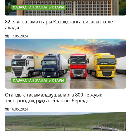
ҚАЗАҚСТАН ЖАҢАЛЫҚТАРЫ
82 елдің азаматтары Қазақстанға визасыз келе
алады
17.05.2024
ҚАЗАҚСТАН ЖАҢАЛЫҚТАРЫ
Отандық тасымалдаушыларға 800-ге жуық
электрондық рұқсат бланкісі берілді
16.05.2024