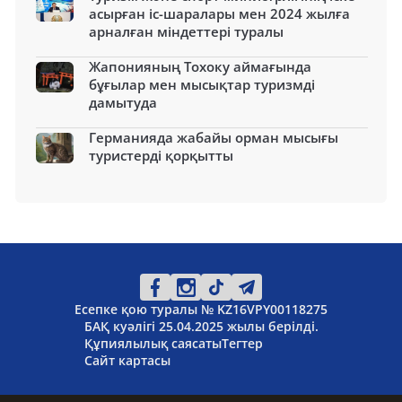
асырған іс-шаралары мен 2024 жылға
арналған міндеттері туралы
Жапонияның Тохоку аймағында
бұғылар мен мысықтар туризмді
дамытуда
Германияда жабайы орман мысығы
туристерді қорқытты
Есепке қою туралы № KZ16VPY00118275
БАҚ куәлігі 25.04.2025 жылы берілді.
Құпиялылық саясаты
Тегтер
Сайт картасы