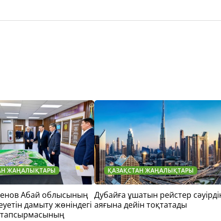
АН ЖАҢАЛЫҚТАРЫ
ҚАЗАҚСТАН ЖАҢАЛЫҚТАРЫ
тенов Абай облысының
Дубайға ұшатын рейстер сәуірді
еуетін дамыту жөніндегі
аяғына дейін тоқтатады
 тапсырмасының