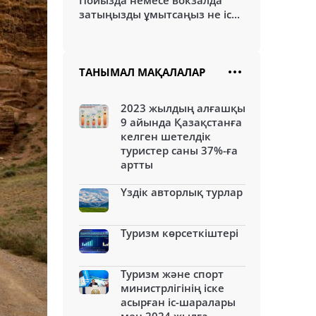
Пойызда немесе вокзалда
затыңызды ұмытсаңыз не іс...
ТАНЫМАЛ МАҚАЛАЛАР
2023 жылдың алғашқы
9 айында Қазақстанға
келген шетелдік
туристер саны 37%-ға
артты
Үздік авторлық турлар
Туризм көрсеткіштері
Туризм және спорт
министрлігінің іске
асырған іс-шаралары