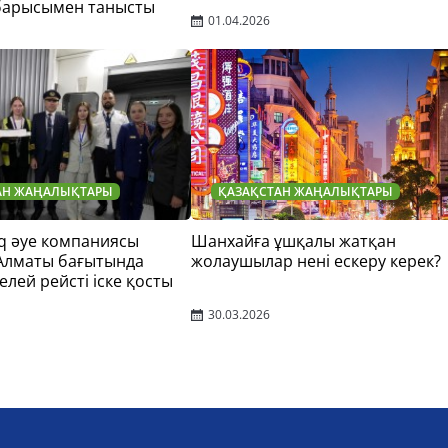
барысымен танысты
01.04.2026
АН ЖАҢАЛЫҚТАРЫ
ҚАЗАҚСТАН ЖАҢАЛЫҚТАРЫ
q әуе компаниясы
Шанхайға ұшқалы жатқан
 Алматы бағытында
жолаушылар нені ескеру керек?
елей рейсті іске қосты
30.03.2026