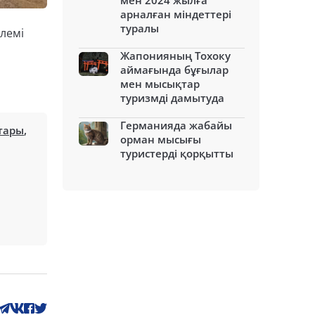
мен 2024 жылға
арналған міндеттері
туралы
лемі
Жапонияның Тохоку
аймағында бұғылар
мен мысықтар
туризмді дамытуда
Германияда жабайы
тары
,
орман мысығы
туристерді қорқытты