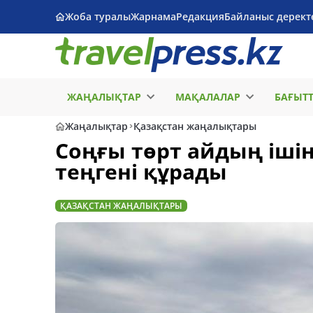
Жоба туралы
Жарнама
Редакция
Байланыс дерект
ЖАҢАЛЫҚТАР
МАҚАЛАЛАР
БАҒЫТ
Жаңалықтар
Қазақстан жаңалықтары
Соңғы төрт айдың ішін
теңгені құрады
ҚАЗАҚСТАН ЖАҢАЛЫҚТАРЫ