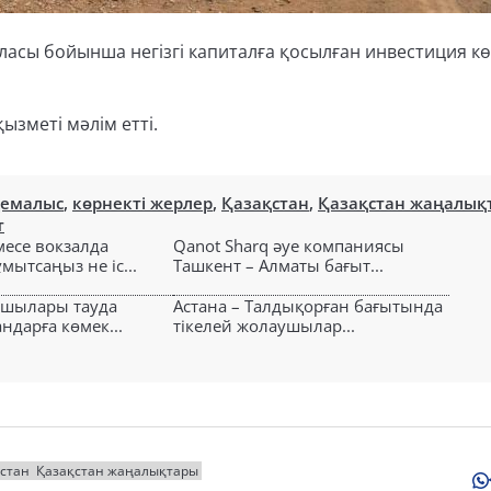
ласы бойынша негізгі капиталға қосылған инвестиция кө
ызметі мәлім етті.
демалыс
,
көрнекті жерлер
,
Қазақстан
,
Қазақстан жаңалық
т
есе вокзалда
Qanot Sharq әуе компаниясы
ытсаңыз не іс...
Ташкент – Алматы бағыт...
ушылары тауда
Астана – Талдықорған бағытында
ндарға көмек...
тікелей жолаушылар...
стан
Қазақстан жаңалықтары