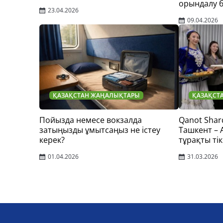
орындалу 
23.04.2026
09.04.2026
ҚАЗАҚСТАН ЖАҢАЛЫҚТАРЫ
ҚАЗАҚСТ
Пойызда немесе вокзалда
Qanot Shar
затыңызды ұмытсаңыз не істеу
Ташкент –
керек?
тұрақты тік
01.04.2026
31.03.2026