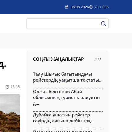
08.08.2026
20:11:06
СОҢҒЫ ЖАҢАЛЫҚТАР
д.
Таяу Шығыс бағытындағы
рейстердің уақытша тоқтаты...
18:05
Олжас Бектенов Абай
облысының туристік әлеуетін
д...
Дубайға ұшатын рейстер
сәуірдің аяғына дейін тоқ...