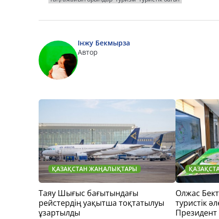
Інжу Бекмырза
Автор
ҚАЗАҚСТАН ЖАҢАЛЫҚТАРЫ
ҚАЗАҚСТ
Таяу Шығыс бағытындағы
Олжас Бек
рейстердің уақытша тоқтатылуы
туристік әл
ұзартылды
Президент