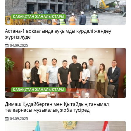
ҚАЗАҚСТАН ЖАҢАЛЫҚТАРЫ
Астана-1 вокзалында ауқымды күрделі жөндеу
жүргізілуде
04.09.2025
ҚАЗАҚСТАН ЖАҢАЛЫҚТАРЫ
Димаш Құдайберген мен Қытайдың танымал
телеарнасы музыкалық жоба түсіреді
04.09.2025