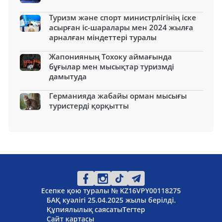
Туризм және спорт министрлігінің іске
асырған іс-шаралары мен 2024 жылға
арналған міндеттері туралы
Жапонияның Тохоку аймағында
бұғылар мен мысықтар туризмді
дамытуда
Германияда жабайы орман мысығы
туристерді қорқытты
Есепке қою туралы № KZ16VPY00118275
БАҚ куәлігі 25.04.2025 жылы берілді.
Құпиялылық саясаты
Тегтер
Сайт картасы