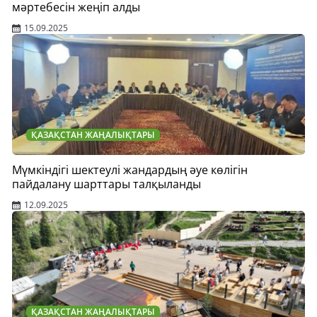
мәртебесін жеңіп алды
15.09.2025
ҚАЗАҚСТАН ЖАҢАЛЫҚТАРЫ
Мүмкіндігі шектеулі жандардың әуе көлігін
пайдалану шарттары талқыланды
12.09.2025
ҚАЗАҚСТАН ЖАҢАЛЫҚТАРЫ