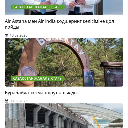
ҚАЗАҚСТАН ЖАҢАЛЫҚТАРЫ
Air Astana мен Air India кодшеринг келісіміне қол
қойды
10.09.2025
ҚАЗАҚСТАН ЖАҢАЛЫҚТАРЫ
Бурабайда экомаршрут ашылды
08.09.2025