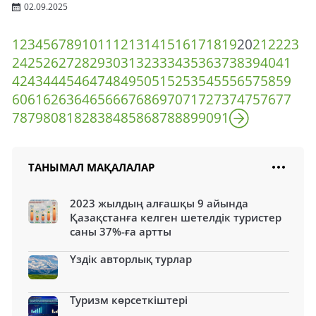
02.09.2025
1
2
3
4
5
6
7
8
9
10
11
12
13
14
15
16
17
18
19
20
21
22
23
24
25
26
27
28
29
30
31
32
33
34
35
36
37
38
39
40
41
42
43
44
45
46
47
48
49
50
51
52
53
54
55
56
57
58
59
60
61
62
63
64
65
66
67
68
69
70
71
72
73
74
75
76
77
78
79
80
81
82
83
84
85
86
87
88
89
90
91
ТАНЫМАЛ МАҚАЛАЛАР
2023 жылдың алғашқы 9 айында
Қазақстанға келген шетелдік туристер
саны 37%-ға артты
Үздік авторлық турлар
Туризм көрсеткіштері