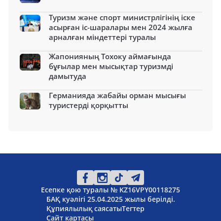
Туризм және спорт министрлігінің іске
асырған іс-шаралары мен 2024 жылға
арналған міндеттері туралы
Жапонияның Тохоку аймағында
бұғылар мен мысықтар туризмді
дамытуда
Германияда жабайы орман мысығы
туристерді қорқытты
Есепке қою туралы № KZ16VPY00118275
БАҚ куәлігі 25.04.2025 жылы берілді.
Құпиялылық саясаты
Тегтер
Сайт картасы