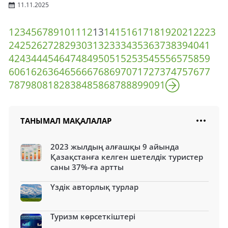
11.11.2025
1
2
3
4
5
6
7
8
9
10
11
12
13
14
15
16
17
18
19
20
21
22
23
24
25
26
27
28
29
30
31
32
33
34
35
36
37
38
39
40
41
42
43
44
45
46
47
48
49
50
51
52
53
54
55
56
57
58
59
60
61
62
63
64
65
66
67
68
69
70
71
72
73
74
75
76
77
78
79
80
81
82
83
84
85
86
87
88
89
90
91
ТАНЫМАЛ МАҚАЛАЛАР
2023 жылдың алғашқы 9 айында
Қазақстанға келген шетелдік туристер
саны 37%-ға артты
Үздік авторлық турлар
Туризм көрсеткіштері