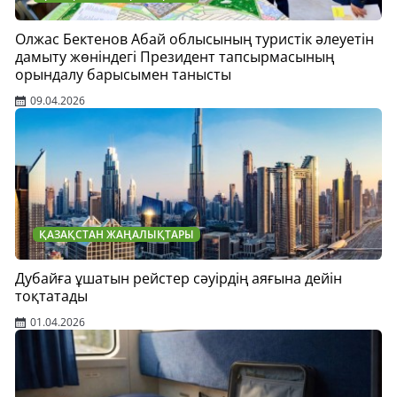
Олжас Бектенов Абай облысының туристік әлеуетін
дамыту жөніндегі Президент тапсырмасының
орындалу барысымен танысты
09.04.2026
ҚАЗАҚСТАН ЖАҢАЛЫҚТАРЫ
Дубайға ұшатын рейстер сәуірдің аяғына дейін
тоқтатады
01.04.2026