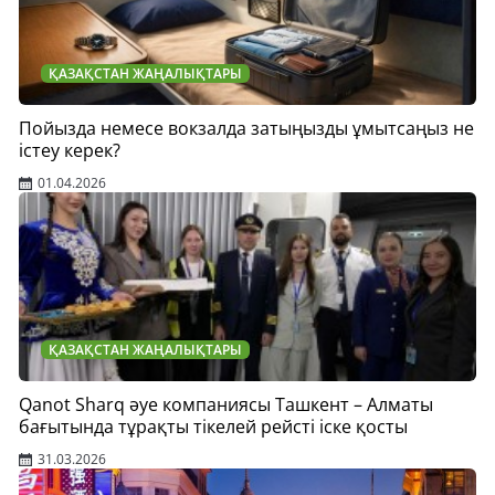
ҚАЗАҚСТАН ЖАҢАЛЫҚТАРЫ
Пойызда немесе вокзалда затыңызды ұмытсаңыз не
істеу керек?
01.04.2026
ҚАЗАҚСТАН ЖАҢАЛЫҚТАРЫ
Qanot Sharq әуе компаниясы Ташкент – Алматы
бағытында тұрақты тікелей рейсті іске қосты
31.03.2026