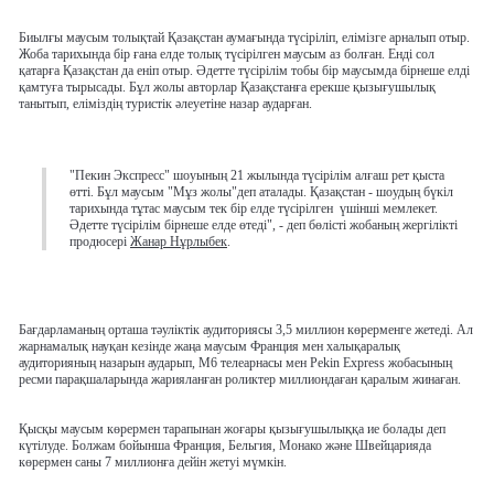
Биылғы маусым толықтай Қазақстан аумағында түсіріліп, елімізге арналып отыр.
Жоба тарихында бір ғана елде толық түсірілген маусым аз болған. Енді сол
қатарға Қазақстан да еніп отыр. Әдетте түсірілім тобы бір маусымда бірнеше елді
қамтуға тырысады. Бұл жолы авторлар Қазақстанға ерекше қызығушылық
танытып, еліміздің туристік әлеуетіне назар аударған.
"Пекин Экспресс" шоуының 21 жылында түсірілім алғаш рет қыста
өтті. Бұл маусым "Мұз жолы"деп аталады. Қазақстан - шоудың бүкіл
тарихында тұтас маусым тек бір елде түсірілген
үшінші мемлекет.
Әдетте түсірілім бірнеше елде өтеді", - деп бөлісті жобаның жергілікті
продюсері
Жанар Нұрлыбек
.
Бағдарламаның орташа тәуліктік аудиториясы 3,5 миллион көрерменге жетеді. Ал
жарнамалық науқан кезінде жаңа маусым Франция мен халықаралық
аудиторияның назарын аударып, M6 телеарнасы мен Pekin Express жобасының
ресми парақшаларында жарияланған роликтер миллиондаған қаралым жинаған.
Қысқы маусым көрермен тарапынан жоғары қызығушылыққа ие болады деп
күтілуде. Болжам бойынша Франция, Бельгия, Монако және Швейцарияда
көрермен саны 7 миллионға дейін жетуі мүмкін.