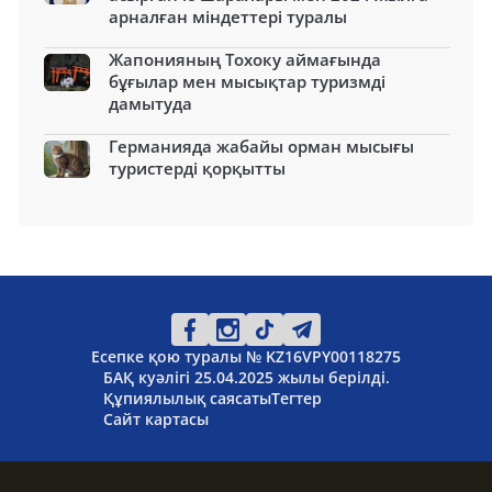
арналған міндеттері туралы
Жапонияның Тохоку аймағында
бұғылар мен мысықтар туризмді
дамытуда
Германияда жабайы орман мысығы
туристерді қорқытты
Есепке қою туралы № KZ16VPY00118275
БАҚ куәлігі 25.04.2025 жылы берілді.
Құпиялылық саясаты
Тегтер
Сайт картасы