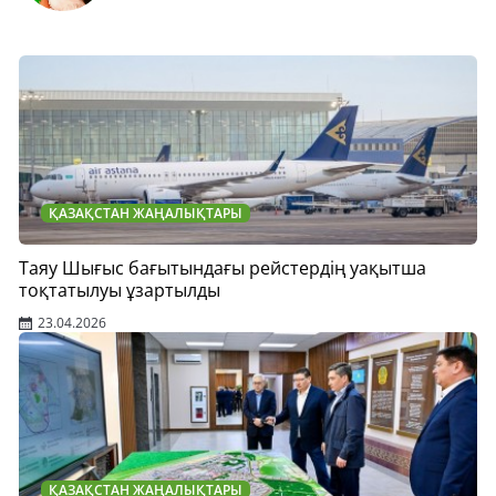
ҚАЗАҚСТАН ЖАҢАЛЫҚТАРЫ
Таяу Шығыс бағытындағы рейстердің уақытша
тоқтатылуы ұзартылды
23.04.2026
ҚАЗАҚСТАН ЖАҢАЛЫҚТАРЫ