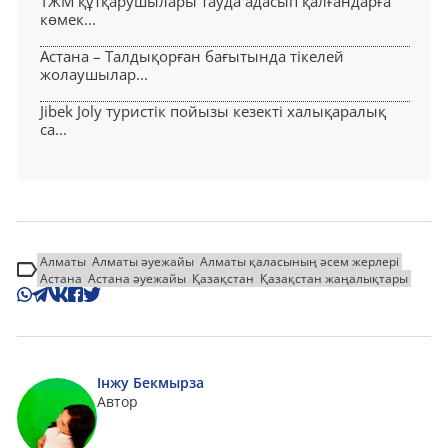
ТЖМ құтқарушылары тауда адасып қалғандарға
көмек...
Астана – Талдықорған бағытында тікелей
жолаушылар...
Jibek Joly туристік пойызы кезекті халықаралық
са...
Алматы
Алматы әуежайы
Алматы қаласының әсем жерлері
Астана
Астана әуежайы
Қазақстан
Қазақстан жаңалықтары
Інжу Бекмырза
Автор