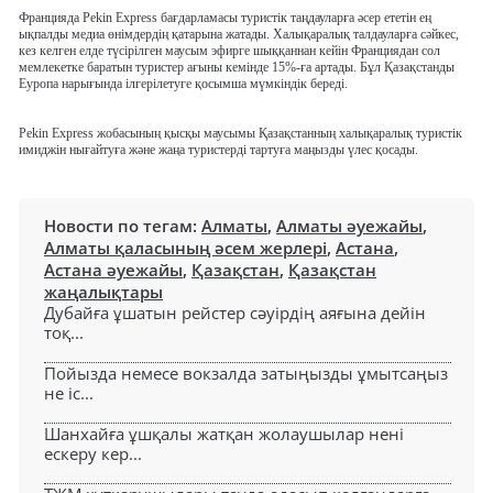
Францияда Pekin Express бағдарламасы туристік таңдауларға әсер ететін ең
ықпалды медиа өнімдердің қатарына жатады. Халықаралық талдауларға сәйкес,
кез келген елде түсірілген маусым эфирге шыққаннан кейін Франциядан сол
мемлекетке баратын туристер ағыны кемінде 15%-ға артады. Бұл Қазақстанды
Еуропа нарығында ілгерілетуге қосымша мүмкіндік береді.
Pekin Express жобасының қысқы маусымы Қазақстанның халықаралық туристік
имиджін нығайтуға және жаңа туристерді тартуға маңызды үлес қосады.
Новости по тегам:
Алматы
,
Алматы әуежайы
,
Алматы қаласының әсем жерлері
,
Астана
,
Астана әуежайы
,
Қазақстан
,
Қазақстан
жаңалықтары
Дубайға ұшатын рейстер сәуірдің аяғына дейін
тоқ...
Пойызда немесе вокзалда затыңызды ұмытсаңыз
не іс...
Шанхайға ұшқалы жатқан жолаушылар нені
ескеру кер...