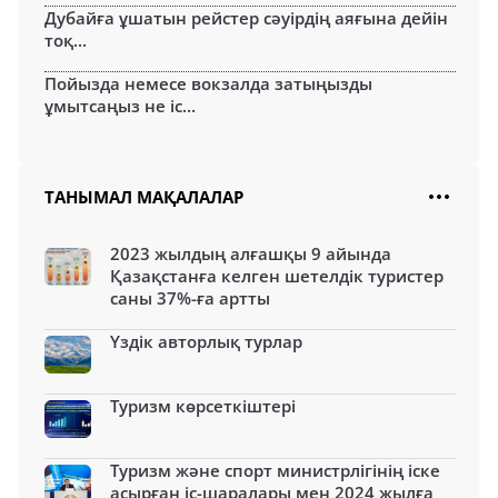
Дубайға ұшатын рейстер сәуірдің аяғына дейін
тоқ...
Пойызда немесе вокзалда затыңызды
ұмытсаңыз не іс...
ТАНЫМАЛ МАҚАЛАЛАР
2023 жылдың алғашқы 9 айында
Қазақстанға келген шетелдік туристер
саны 37%-ға артты
Үздік авторлық турлар
Туризм көрсеткіштері
Туризм және спорт министрлігінің іске
асырған іс-шаралары мен 2024 жылға