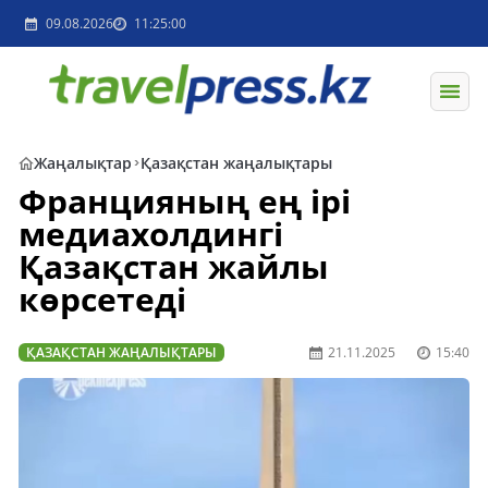
09.08.2026
11:25:00
Жаңалықтар
Қазақстан жаңалықтары
Францияның ең ірі
медиа­холдингі
Қазақстан жайлы
көрсетеді
ҚАЗАҚСТАН ЖАҢАЛЫҚТАРЫ
21.11.2025
15:40