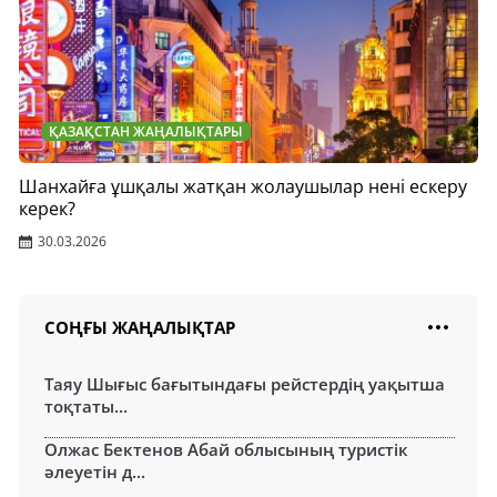
ҚАЗАҚСТАН ЖАҢАЛЫҚТАРЫ
Шанхайға ұшқалы жатқан жолаушылар нені ескеру
керек?
30.03.2026
СОҢҒЫ ЖАҢАЛЫҚТАР
Таяу Шығыс бағытындағы рейстердің уақытша
тоқтаты...
Олжас Бектенов Абай облысының туристік
әлеуетін д...