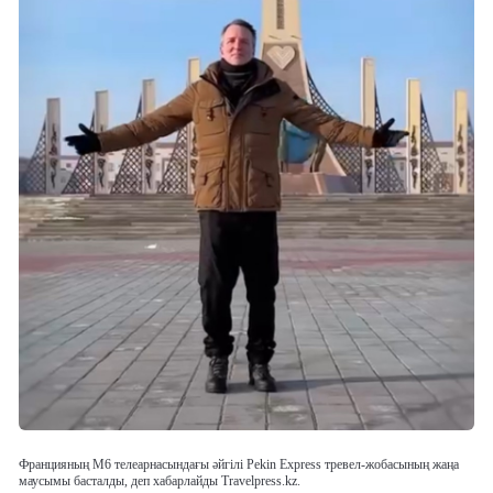
Францияның M6 телеарнасындағы әйгілі Pekin Express тревел-жобасының жаңа
маусымы басталды, деп хабарлайды Travelpress.kz.