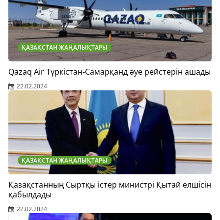
ҚАЗАҚСТАН ЖАҢАЛЫҚТАРЫ
Qazaq Air Түркістан-Самарқанд әуе рейстерін ашады
22.02.2024
ҚАЗАҚСТАН ЖАҢАЛЫҚТАРЫ
Қазақстанның Сыртқы істер министрі Қытай елшісін
қабылдады
22.02.2024