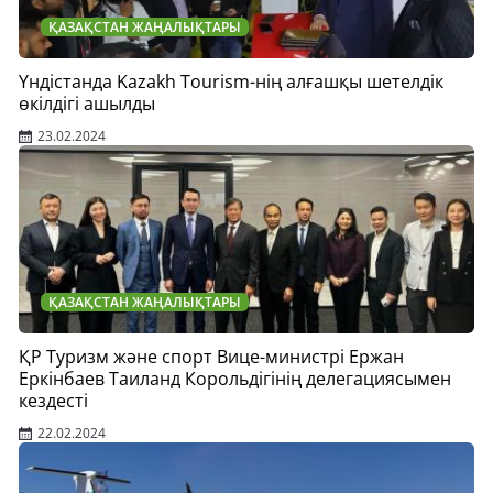
ҚАЗАҚСТАН ЖАҢАЛЫҚТАРЫ
Үндістанда Kazakh Tourism-нің алғашқы шетелдік
өкілдігі ашылды
23.02.2024
ҚАЗАҚСТАН ЖАҢАЛЫҚТАРЫ
ҚР Туризм және спорт Вице-министрі Ержан
Еркінбаев Таиланд Корольдігінің делегациясымен
кездесті
22.02.2024