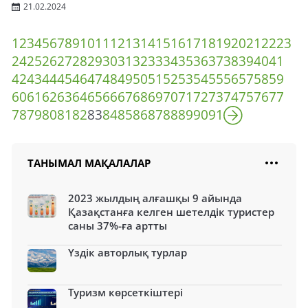
21.02.2024
1
2
3
4
5
6
7
8
9
10
11
12
13
14
15
16
17
18
19
20
21
22
23
24
25
26
27
28
29
30
31
32
33
34
35
36
37
38
39
40
41
42
43
44
45
46
47
48
49
50
51
52
53
54
55
56
57
58
59
60
61
62
63
64
65
66
67
68
69
70
71
72
73
74
75
76
77
78
79
80
81
82
83
84
85
86
87
88
89
90
91
ТАНЫМАЛ МАҚАЛАЛАР
2023 жылдың алғашқы 9 айында
Қазақстанға келген шетелдік туристер
саны 37%-ға артты
Үздік авторлық турлар
Туризм көрсеткіштері