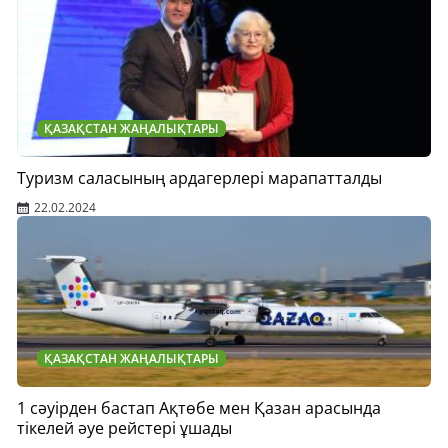
ҚАЗАҚСТАН ЖАҢАЛЫҚТАРЫ
Туризм саласының ардагерлері марапатталды
22.02.2024
ҚАЗАҚСТАН ЖАҢАЛЫҚТАРЫ
1 сәуірден бастап Ақтөбе мен Қазан арасында
тікелей әуе рейстері ұшады