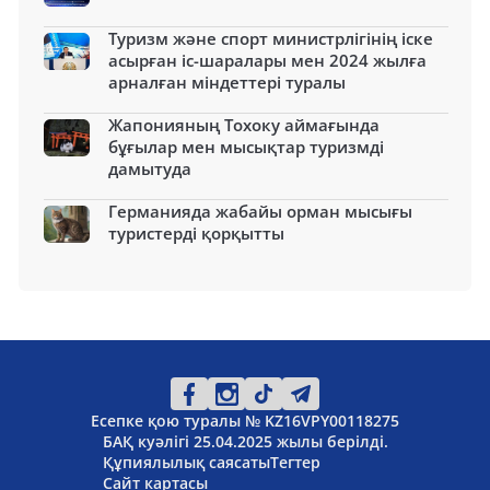
Туризм және спорт министрлігінің іске
асырған іс-шаралары мен 2024 жылға
арналған міндеттері туралы
Жапонияның Тохоку аймағында
бұғылар мен мысықтар туризмді
дамытуда
Германияда жабайы орман мысығы
туристерді қорқытты
Есепке қою туралы № KZ16VPY00118275
БАҚ куәлігі 25.04.2025 жылы берілді.
Құпиялылық саясаты
Тегтер
Сайт картасы