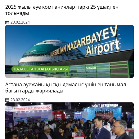
2025 жылы әуе компаниялар паркі 25 ұшақпен
толығады
23.02.2024
ҚАЗАҚСТАН ЖАҢАЛЫҚТАРЫ
Астана әуежайы қысқы демалыс үшін ең танымал
бағыттарды жариялады
23.02.2024