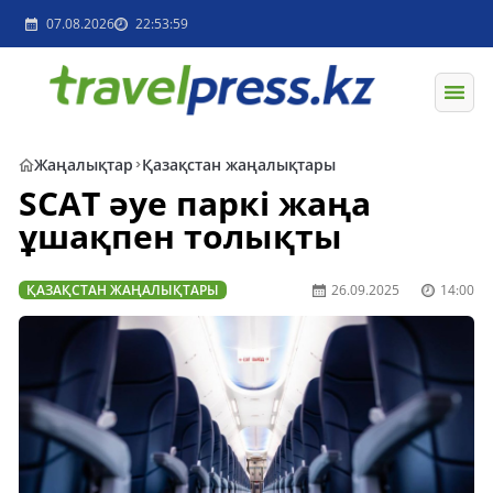
07.08.2026
22:53:59
Жаңалықтар
Қазақстан жаңалықтары
SCAT әуе паркі жаңа
ұшақпен толықты
ҚАЗАҚСТАН ЖАҢАЛЫҚТАРЫ
26.09.2025
14:00