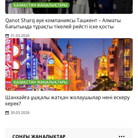
ҚАЗАҚСТАН ЖАҢАЛЫҚТАРЫ
Qanot Sharq әуе компаниясы Ташкент – Алматы
бағытында тұрақты тікелей рейсті іске қосты
31.03.2026
ҚАЗАҚСТАН ЖАҢАЛЫҚТАРЫ
Шанхайға ұшқалы жатқан жолаушылар нені ескеру
керек?
30.03.2026
СОҢҒЫ ЖАҢАЛЫҚТАР