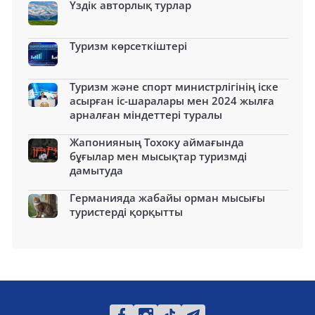
Үздік авторлық турлар
Туризм көрсеткіштері
Туризм және спорт министрлігінің іске
асырған іс-шаралары мен 2024 жылға
арналған міндеттері туралы
Жапонияның Тохоку аймағында
бұғылар мен мысықтар туризмді
дамытуда
Германияда жабайы орман мысығы
туристерді қорқытты