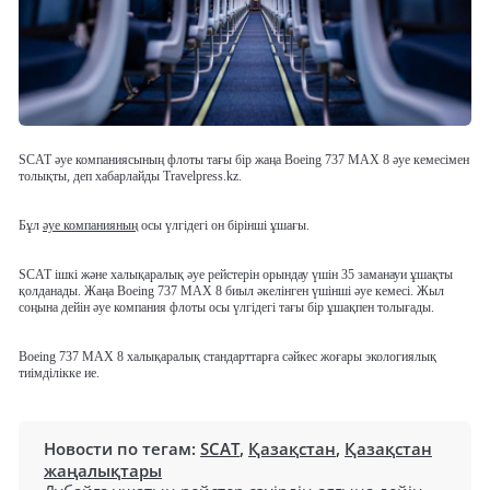
SCAT әуе компаниясының флоты тағы бір жаңа Boeing 737 MAX 8 әуе кемесімен
толықты, деп хабарлайды Travelpress.kz.
Бұл
әуе компанияның
осы үлгідегі он бірінші ұшағы.
SCAT ішкі және халықаралық әуе рейстерін орындау үшін 35 заманауи ұшақты
қолданады. Жаңа Boeing 737 MAX 8 биыл әкелінген үшінші әуе кемесі. Жыл
соңына дейін әуе компания флоты осы үлгідегі тағы бір ұшақпен толығады.
Boeing 737 MAX 8 халықаралық стандарттарға сәйкес жоғары экологиялық
тиімділікке ие.
Новости по тегам:
SCAT
,
Қазақстан
,
Қазақстан
жаңалықтары