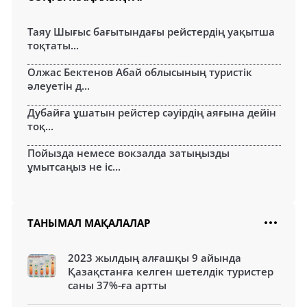
Таяу Шығыс бағытындағы рейстердің уақытша
тоқтаты...
Олжас Бектенов Абай облысының туристік
әлеуетін д...
Дубайға ұшатын рейстер сәуірдің аяғына дейін
тоқ...
Пойызда немесе вокзалда затыңызды
ұмытсаңыз не іс...
ТАНЫМАЛ МАҚАЛАЛАР
2023 жылдың алғашқы 9 айында
Қазақстанға келген шетелдік туристер
саны 37%-ға артты