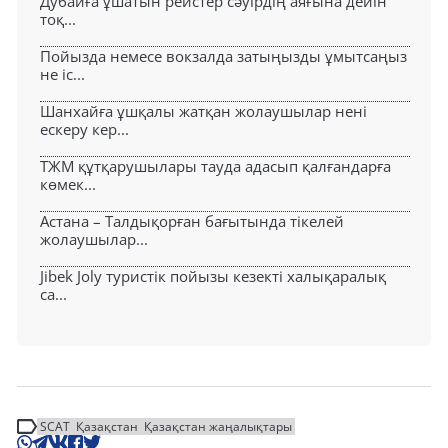
Дубайға ұшатын рейстер сәуірдің аяғына дейін
тоқ...
Пойызда немесе вокзалда затыңызды ұмытсаңыз
не іс...
Шанхайға ұшқалы жатқан жолаушылар нені
ескеру кер...
ТЖМ құтқарушылары тауда адасып қалғандарға
көмек...
Астана – Талдықорған бағытында тікелей
жолаушылар...
Jibek Joly туристік пойызы кезекті халықаралық
са...
SCAT
Қазақстан
Қазақстан жаңалықтары