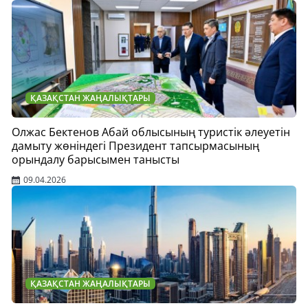
ҚАЗАҚСТАН ЖАҢАЛЫҚТАРЫ
Олжас Бектенов Абай облысының туристік әлеуетін
дамыту жөніндегі Президент тапсырмасының
орындалу барысымен танысты
09.04.2026
ҚАЗАҚСТАН ЖАҢАЛЫҚТАРЫ