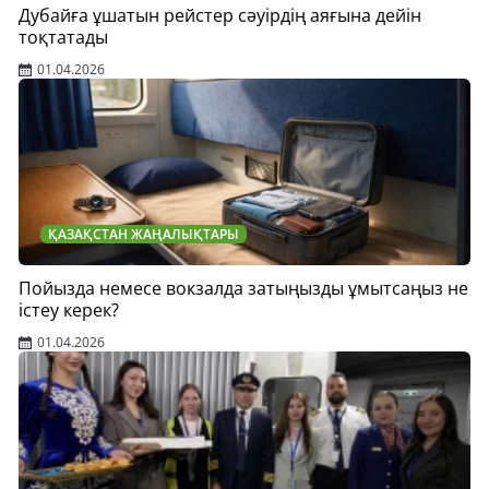
Дубайға ұшатын рейстер сәуірдің аяғына дейін
тоқтатады
01.04.2026
ҚАЗАҚСТАН ЖАҢАЛЫҚТАРЫ
Пойызда немесе вокзалда затыңызды ұмытсаңыз не
істеу керек?
01.04.2026