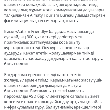
қызметкер қонақжайлылық алгоритмдері, тиімді
командалық жұмыс және коммуникация дағдылары
талқыланған Almaty Tourism Bureau ұйымдастырған
фасилитациялық сессияларға қатысты.
Биыл «Autism Friendly» бағдарламасы аясында
әуежайдың 300 қызметкері дәрістер мен
практикалық жаттығуларды қоса оқыту
курстарынан өтеді. Оқу курсы ерекше назар
аударуды қажет ететін жолаушылармен тиімді
қарым-қатынас жасау дағдыларын қалыптастыруға
бағытталған.
Бағдарлама ерекше тәсілді қажет ететін
жолаушылармен тиімді қарым-қатынас жасау үшін
қызметкерлердің дағдыларын дамытуға
бағытталған. Бастаманың негізгі мақсаты-
персоналды ASD бар клиенттерге сапалы қызмет
көрсетуге практикалық дайындау арқылы қолайлы
инфрақұрылым құру. Бұл аутизмнің ерекшеліктері