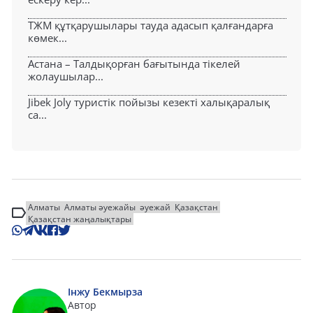
ТЖМ құтқарушылары тауда адасып қалғандарға
көмек...
Астана – Талдықорған бағытында тікелей
жолаушылар...
Jibek Joly туристік пойызы кезекті халықаралық
са...
Алматы
Алматы әуежайы
әуежай
Қазақстан
Қазақстан жаңалықтары
Інжу Бекмырза
Автор