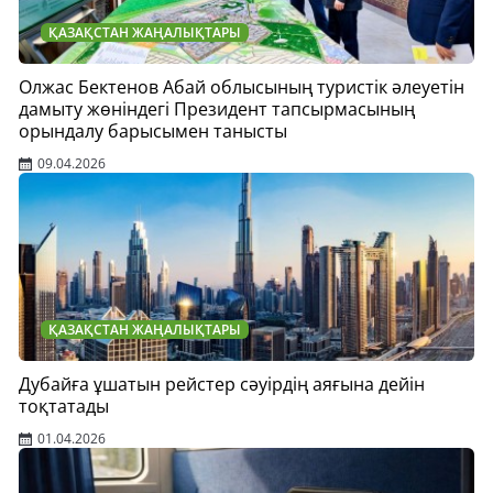
ҚАЗАҚСТАН ЖАҢАЛЫҚТАРЫ
Олжас Бектенов Абай облысының туристік әлеуетін
дамыту жөніндегі Президент тапсырмасының
орындалу барысымен танысты
09.04.2026
ҚАЗАҚСТАН ЖАҢАЛЫҚТАРЫ
Дубайға ұшатын рейстер сәуірдің аяғына дейін
тоқтатады
01.04.2026