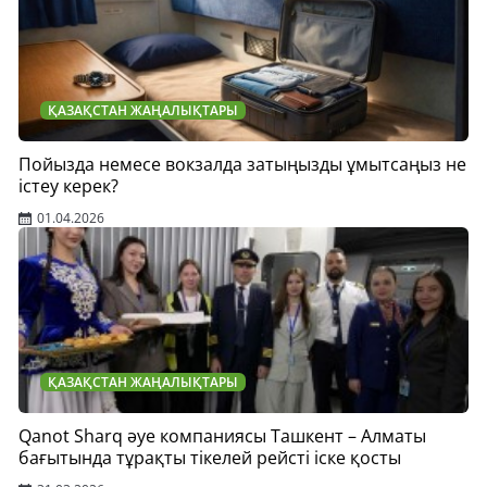
ҚАЗАҚСТАН ЖАҢАЛЫҚТАРЫ
Пойызда немесе вокзалда затыңызды ұмытсаңыз не
істеу керек?
01.04.2026
ҚАЗАҚСТАН ЖАҢАЛЫҚТАРЫ
Qanot Sharq әуе компаниясы Ташкент – Алматы
бағытында тұрақты тікелей рейсті іске қосты