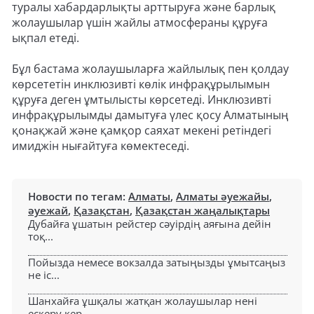
туралы хабардарлықты арттыруға және барлық
жолаушылар үшін жайлы атмосфераны құруға
ықпал етеді.
Бұл бастама жолаушыларға жайлылық пен қолдау
көрсететін инклюзивті көлік инфрақұрылымын
құруға деген ұмтылысты көрсетеді. Инклюзивті
инфрақұрылымды дамытуға үлес қосу Алматының
қонақжай және қамқор саяхат мекені ретіндегі
имиджін нығайтуға көмектеседі.
Новости по тегам:
Алматы
,
Алматы әуежайы
,
әуежай
,
Қазақстан
,
Қазақстан жаңалықтары
Дубайға ұшатын рейстер сәуірдің аяғына дейін
тоқ...
Пойызда немесе вокзалда затыңызды ұмытсаңыз
не іс...
Шанхайға ұшқалы жатқан жолаушылар нені
ескеру кер...