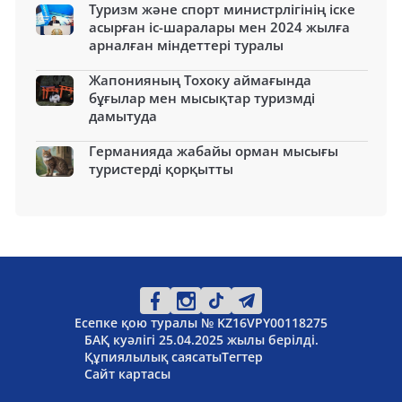
Туризм және спорт министрлігінің іске
асырған іс-шаралары мен 2024 жылға
арналған міндеттері туралы
Жапонияның Тохоку аймағында
бұғылар мен мысықтар туризмді
дамытуда
Германияда жабайы орман мысығы
туристерді қорқытты
Есепке қою туралы № KZ16VPY00118275
БАҚ куәлігі 25.04.2025 жылы берілді.
Құпиялылық саясаты
Тегтер
Сайт картасы