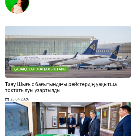
ҚАЗАҚСТАН ЖАҢАЛЫҚТАРЫ
Таяу Шығыс бағытындағы рейстердің уақытша
тоқтатылуы ұзартылды
23.04.2026