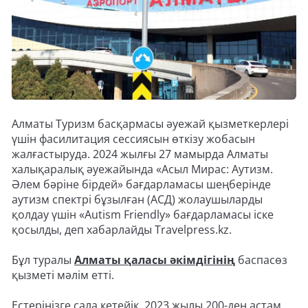
Алматы Туризм басқармасы әуежай қызметкерлері
үшін фасилитация сессиясын өткізу жобасын
жалғастыруда. 2024 жылғы 27 мамырда Алматы
халықаралық әуежайында «Асыл Мирас: Аутизм.
Әлем бәріне бірдей» бағдарламасы шеңберінде
аутизм спектрі бұзылған (АСД) жолаушыларды
қолдау үшін «Autism Friendly» бағдарламасы іске
қосылды, деп хабарлайды Travelpress.kz.
Бұл туралы
Алматы қаласы әкімдігінің
баспасөз
қызметі мәлім етті.
Естеріңізге сала кетейік, 2023 жылы 200-ден астам