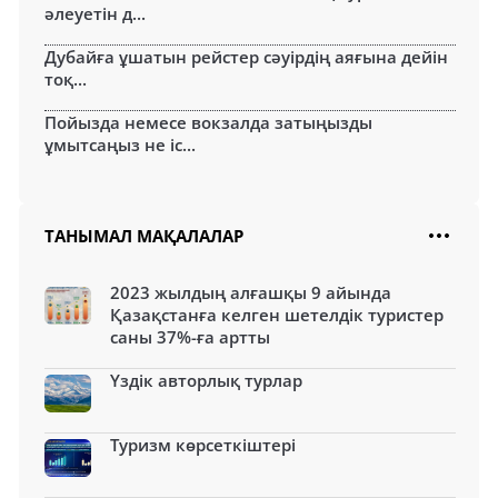
әлеуетін д...
Дубайға ұшатын рейстер сәуірдің аяғына дейін
тоқ...
Пойызда немесе вокзалда затыңызды
ұмытсаңыз не іс...
ТАНЫМАЛ МАҚАЛАЛАР
2023 жылдың алғашқы 9 айында
Қазақстанға келген шетелдік туристер
саны 37%-ға артты
Үздік авторлық турлар
Туризм көрсеткіштері