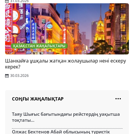
31.03.2026
ҚАЗАҚСТАН ЖАҢАЛЫҚТАРЫ
Шанхайға ұшқалы жатқан жолаушылар нені ескеру
керек?
30.03.2026
СОҢҒЫ ЖАҢАЛЫҚТАР
Таяу Шығыс бағытындағы рейстердің уақытша
тоқтаты...
Олжас Бектенов Абай облысының туристік