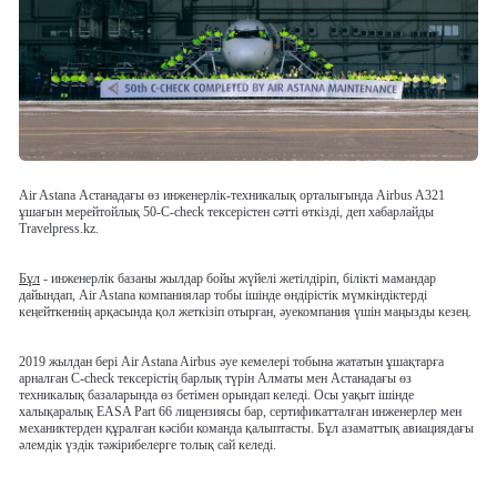
Air Astana Астанадағы өз инженерлік-техникалық орталығында Airbus A321
ұшағын мерейтойлық 50-C-check тексерістен сәтті өткізді, деп хабарлайды
Travelpress.kz.
Бұл
- инженерлік базаны жылдар бойы жүйелі жетілдіріп, білікті мамандар
дайындап, Air Astana компаниялар тобы ішінде өндірістік мүмкіндіктерді
кеңейткеннің арқасында қол жеткізіп отырған, әуекомпания үшін маңызды кезең.
2019 жылдан бері Air Astana Airbus әуе кемелері тобына жататын ұшақтарға
арналған C-check тексерістің барлық түрін Алматы мен Астанадағы өз
техникалық базаларында өз бетімен орындап келеді. Осы уақыт ішінде
халықаралық EASA Part 66 лицензиясы бар, сертификатталған инженерлер мен
механиктерден құралған кәсіби команда қалыптасты. Бұл азаматтық авиациядағы
әлемдік үздік тәжірибелерге толық сай келеді.