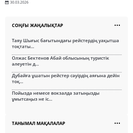
30.03.2026
СОҢҒЫ ЖАҢАЛЫҚТАР
Таяу Шығыс бағытындағы рейстердің уақытша
тоқтаты...
Олжас Бектенов Абай облысының туристік
әлеуетін д...
Дубайға ұшатын рейстер сәуірдің аяғына дейін
тоқ...
Пойызда немесе вокзалда затыңызды
ұмытсаңыз не іс...
ТАНЫМАЛ МАҚАЛАЛАР