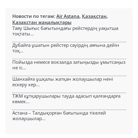
Новости по тегам:
Air Astana
,
Қазақстан
,
Қазақстан жаңалықтары
Таяу Шығыс бағытындағы рейстердің уақытша
тоқтаты...
Дубайға ұшатын рейстер сәуірдің аяғына дейін
тоқ...
Пойызда немесе вокзалда затыңызды ұмытсаңыз
не іс...
Шанхайға ұшқалы жатқан жолаушылар нені
ескеру кер...
ТЖМ құтқарушылары тауда адасып қалғандарға
көмек...
Астана – Талдықорған бағытында тікелей
жолаушылар...