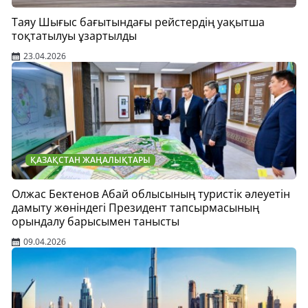
Таяу Шығыс бағытындағы рейстердің уақытша
тоқтатылуы ұзартылды
23.04.2026
ҚАЗАҚСТАН ЖАҢАЛЫҚТАРЫ
Олжас Бектенов Абай облысының туристік әлеуетін
дамыту жөніндегі Президент тапсырмасының
орындалу барысымен танысты
09.04.2026