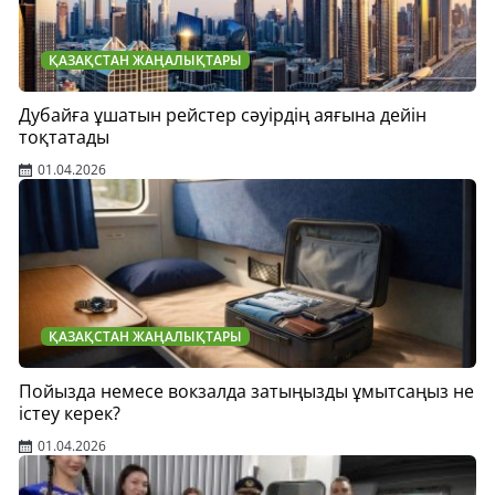
ҚАЗАҚСТАН ЖАҢАЛЫҚТАРЫ
Дубайға ұшатын рейстер сәуірдің аяғына дейін
тоқтатады
01.04.2026
ҚАЗАҚСТАН ЖАҢАЛЫҚТАРЫ
Пойызда немесе вокзалда затыңызды ұмытсаңыз не
істеу керек?
01.04.2026