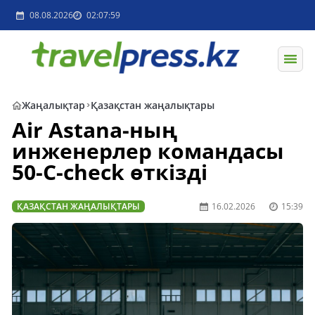
08.08.2026
02:07:59
Жаңалықтар
Қазақстан жаңалықтары
Air Astana-ның
инженерлер командасы
50-C-check өткізді
ҚАЗАҚСТАН ЖАҢАЛЫҚТАРЫ
16.02.2026
15:39