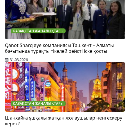
ҚАЗАҚСТАН ЖАҢАЛЫҚТАРЫ
Qanot Sharq әуе компаниясы Ташкент – Алматы
бағытында тұрақты тікелей рейсті іске қосты
31.03.2026
ҚАЗАҚСТАН ЖАҢАЛЫҚТАРЫ
Шанхайға ұшқалы жатқан жолаушылар нені ескеру
керек?