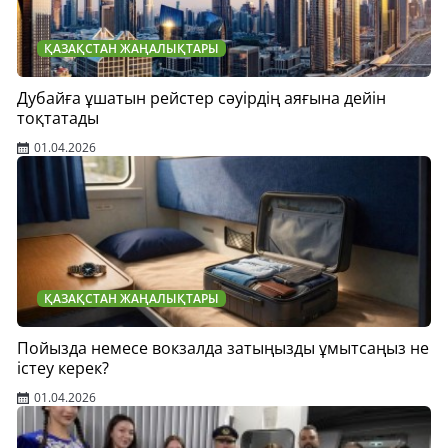
ҚАЗАҚСТАН ЖАҢАЛЫҚТАРЫ
Дубайға ұшатын рейстер сәуірдің аяғына дейін
тоқтатады
01.04.2026
ҚАЗАҚСТАН ЖАҢАЛЫҚТАРЫ
Пойызда немесе вокзалда затыңызды ұмытсаңыз не
істеу керек?
01.04.2026