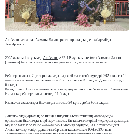
Air Astana алғашқы Алматы-Дананг рейсін орындады, деп хабарлайды
Travelpress.kz.
2025 жылғы 4 маусымда
Air Astana
A321LR әуе кемелесімен Алматы-Дананг
(Вьетнам) бағыты бойынша тікелей рейстерді жүзеге асыра бастады.
Рейстер аптасына 2 рет орындалады: сәрсенбі және сенбі күндері. 2025 жылғы 14
мамырда әуе компаниясы аптасына 2 рет жиілікпен Астанадан Данангке ұшуды
бастады.
Қазақстаннан Вьетнамға аптасына рейстердің жалпы саны Астана мен Алматыдан
Нячангқа рейстерді қоса алғанда 11 болды.
Қазақстан азаматтары Вьетнамда визасыз 30 күнге дейін бола алады.
Дананг - елдің орталық бөлігінде Оңтүстік Қытай теңізінің жағалауында
орналасқан Вьетнамдағы ірі порт қаласы. Ең танымал көрікті жерлердің арасында:
My Khe және Non Nuoc жағажайлары Мәрмәр таулары, Ба На төбелеріндегі
Алтын қолдар көпірі. Данангтан бір сағат қашықтықта ЮНЕСКО-ның