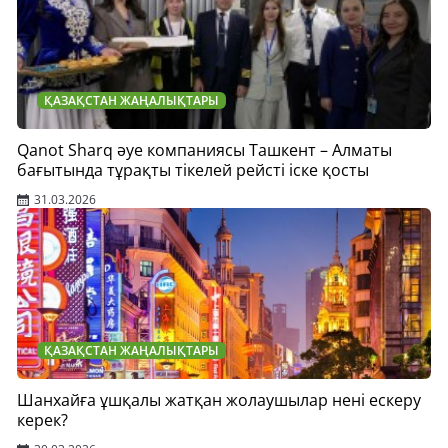
ҚАЗАҚСТАН ЖАҢАЛЫҚТАРЫ
Qanot Sharq әуе компаниясы Ташкент – Алматы
бағытында тұрақты тікелей рейсті іске қосты
31.03.2026
ҚАЗАҚСТАН ЖАҢАЛЫҚТАРЫ
Шанхайға ұшқалы жатқан жолаушылар нені ескеру
керек?