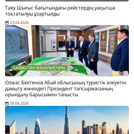
Таяу Шығыс бағытындағы рейстердің уақытша
тоқтатылуы ұзартылды
23.04.2026
ҚАЗАҚСТАН ЖАҢАЛЫҚТАРЫ
Олжас Бектенов Абай облысының туристік әлеуетін
дамыту жөніндегі Президент тапсырмасының
орындалу барысымен танысты
09.04.2026