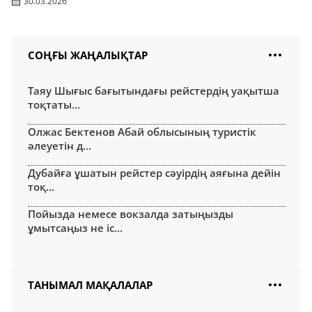
30.03.2026
СОҢҒЫ ЖАҢАЛЫҚТАР
Таяу Шығыс бағытындағы рейстердің уақытша
тоқтаты...
Олжас Бектенов Абай облысының туристік
әлеуетін д...
Дубайға ұшатын рейстер сәуірдің аяғына дейін
тоқ...
Пойызда немесе вокзалда затыңызды
ұмытсаңыз не іс...
ТАНЫМАЛ МАҚАЛАЛАР