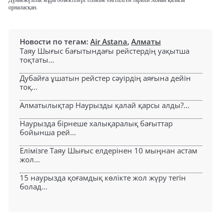
Дүниежүзілік мұра объектілері тізіміне енгізілген тарихи Хойан қаласы
орналасқан.
Новости по тегам:
Air Astana
,
Алматы
Таяу Шығыс бағытындағы рейстердің уақытша
тоқтаты...
Дубайға ұшатын рейстер сәуірдің аяғына дейін
тоқ...
Алматылықтар Наурызды қалай қарсы алды?...
Наурызда бірнеше халықаралық бағыттар
бойынша рей...
Елімізге Таяу Шығыс елдерінен 10 мыңнан астам
жол...
15 наурызда қоғамдық көлікте жол жүру тегін
болад...