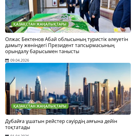
ҚАЗАҚСТАН ЖАҢАЛЫҚТАРЫ
Олжас Бектенов Абай облысының туристік әлеуетін
дамыту жөніндегі Президент тапсырмасының
орындалу барысымен танысты
09.04.2026
ҚАЗАҚСТАН ЖАҢАЛЫҚТАРЫ
Дубайға ұшатын рейстер сәуірдің аяғына дейін
тоқтатады