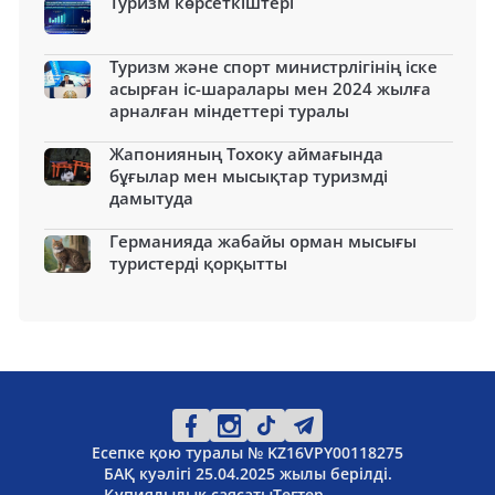
Туризм көрсеткіштері
Туризм және спорт министрлігінің іске
асырған іс-шаралары мен 2024 жылға
арналған міндеттері туралы
Жапонияның Тохоку аймағында
бұғылар мен мысықтар туризмді
дамытуда
Германияда жабайы орман мысығы
туристерді қорқытты
Есепке қою туралы № KZ16VPY00118275
БАҚ куәлігі 25.04.2025 жылы берілді.
Құпиялылық саясаты
Тегтер