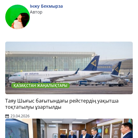
Інжу Бекмырза
Автор
ҚАЗАҚСТАН ЖАҢАЛЫҚТАРЫ
Таяу Шығыс бағытындағы рейстердің уақытша
тоқтатылуы ұзартылды
23.04.2026