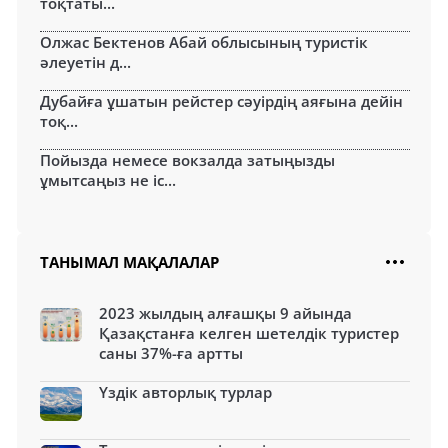
тоқтаты...
Олжас Бектенов Абай облысының туристік
әлеуетін д...
Дубайға ұшатын рейстер сәуірдің аяғына дейін
тоқ...
Пойызда немесе вокзалда затыңызды
ұмытсаңыз не іс...
ТАНЫМАЛ МАҚАЛАЛАР
2023 жылдың алғашқы 9 айында
Қазақстанға келген шетелдік туристер
саны 37%-ға артты
Үздік авторлық турлар