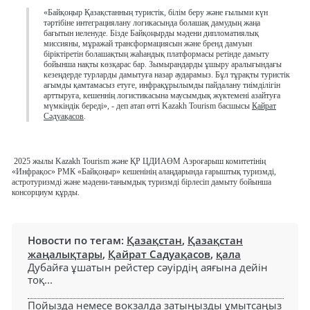
«Байқоңыр Қазақстанның туристік, білім беру және ғылыми күн
тәртібіне интеграциялану логикасында болашақ дамудың жаңа
бағытын иеленуде. Бізде Байқоңырды мәдени дипломатиялық
миссияны, мұражай трансформациясын және бренд дамуын
біріктіретін болашақтың жаһандық платформасы ретінде дамыту
бойынша нақты көзқарас бар. Зымырандарды ұшыру аралығындағы
кезеңдерде турларды дамытуға назар аударамыз. Бұл тұрақты туристік
ағымды қамтамасыз етуге, инфрақұрылымды пайдалану тиімділігін
арттыруға, кешеннің логистикасына маусымдық жүктемені азайтуға
мүмкіндік береді», - деп атап өтті Kazakh Tourism басшысы
Қайрат
Сәдуақасов
.
2025 жылы Kazakh Tourism және ҚР ЦДИАӨМ Аэроғарыш комитетінің
«Инфрақос» РМК «Байқоңыр» кешенінің алаңдарында ғарыштық туризмді,
астротуризмді және мәдени-танымдық туризмді бірлесіп дамыту бойынша
консорциум құрды.
Новости по тегам:
Қазақстан
,
Қазақстан
жаңалықтары
,
Қайрат Садуақасов
,
қала
Дубайға ұшатын рейстер сәуірдің аяғына дейін
тоқ...
Пойызда немесе вокзалда затыңызды ұмытсаңыз