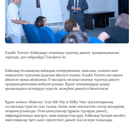
Kazakh Tourism «Байқоңыр» кешенінде туризмді дамыту тұжырымдамасын
әзірлеуде, деп хабарлайды Travelpress.kz.
Байқоңыр болашақтың жаһандық платформасына, оқиғалық, ғылыми және
өнеркәсіптік туризмнің ордасына айналуы мүмкін. Kazakh Tourism аты аңызға
айналған ғарыш айлағының 70 жылдығы аясында кешенде туризмді дамыту
тұжырымдамасының жобасын ұсынды. Құжат зымырандарды ұшыру
аралығындағы кезеңдерде туристік экожүйені дамытуға бағытталған.
Құжат жобасы «Baikonur: from Silk Way to Milky Way» фасилитациялық
сессиясында туристік сала, ғылым, бизнес және мемлекеттік сектор өкілдерінің
назарына ұсынылды. Оған қатысушылар тұрақты турларды дамыту,
инфрақұрылымды жақсарту, жаңа маршруттар құру, Байқоңыр брендін нығайту,
инвестициялар тарту және серіктестікті дамыту мәселелерін талқылады.