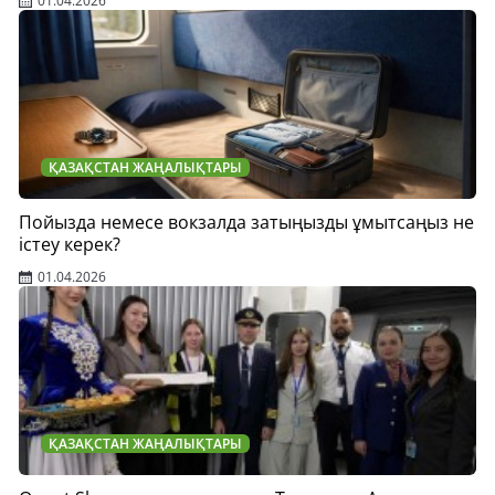
01.04.2026
ҚАЗАҚСТАН ЖАҢАЛЫҚТАРЫ
Пойызда немесе вокзалда затыңызды ұмытсаңыз не
істеу керек?
01.04.2026
ҚАЗАҚСТАН ЖАҢАЛЫҚТАРЫ