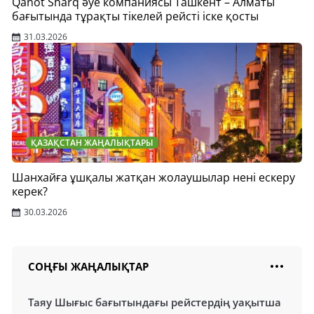
Qanot Sharq әуе компаниясы Ташкент – Алматы
бағытында тұрақты тікелей рейсті іске қосты
31.03.2026
ҚАЗАҚСТАН ЖАҢАЛЫҚТАРЫ
Шанхайға ұшқалы жатқан жолаушылар нені ескеру
керек?
30.03.2026
СОҢҒЫ ЖАҢАЛЫҚТАР
Таяу Шығыс бағытындағы рейстердің уақытша