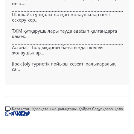
не іс...
Шанхайға ұшқалы жатқан жолаушылар нені
ескеру кер...
ТЖМ құтқарушылары тауда адасып қалғандарға
көмек...
Астана – Талдықорған бағытында тікелей
жолаушылар...
Jibek Joly туристік пойызы кезекті халықаралық
са...
Қазақстан
Қазақстан жаңалықтары
Қайрат Садуақасов
қала