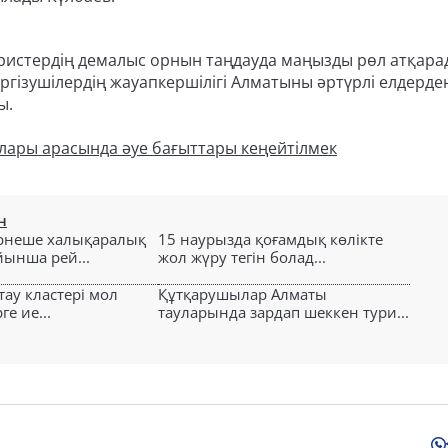
 туристердің демалыс орнын таңдауда маңызды рөл атқара
гізушілердің жауапкершілігі Алматыны әртүрлі елдерде
ы.
лары арасында әуе бағыттары кеңейтілмек
н
ірнеше халықаралық
15 наурызда қоғамдық көлікте
йынша рей...
жол жүру тегін болад...
ау кластері мол
Құтқарушылар Алматы
ге ие...
тауларында зардап шеккен тури...