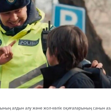
ының алдын алу және жол-көлік оқиғаларының санын аз