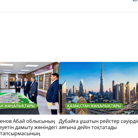
АН ЖАҢАЛЫҚТАРЫ
ҚАЗАҚСТАН ЖАҢАЛЫҚТАРЫ
тенов Абай облысының
Дубайға ұшатын рейстер сәуірді
еуетін дамыту жөніндегі
аяғына дейін тоқтатады
 тапсырмасының