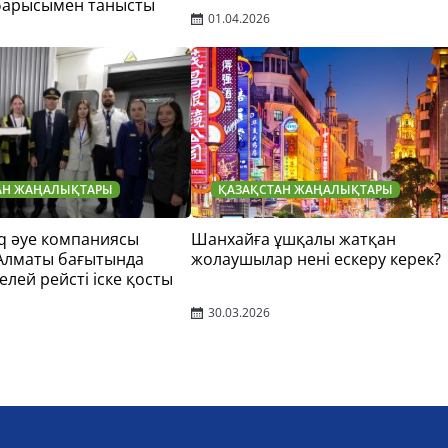
барысымен танысты
01.04.2026
АН ЖАҢАЛЫҚТАРЫ
ҚАЗАҚСТАН ЖАҢАЛЫҚТАРЫ
q әуе компаниясы
Шанхайға ұшқалы жатқан
 Алматы бағытында
жолаушылар нені ескеру керек?
елей рейсті іске қосты
30.03.2026