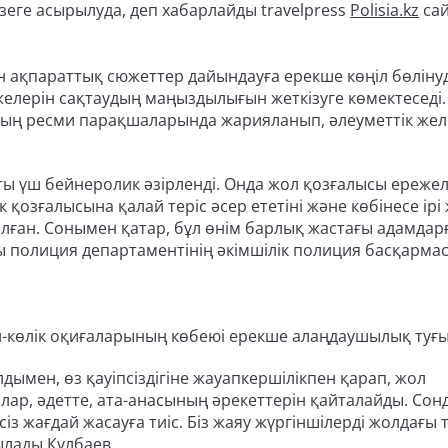
зеге асырылуда, деп хабарлайды travelpress
Polisia.kz
са
н ақпараттық сюжеттер дайындауға ерекше көңіл бөлінуд
елерін сақтаудың маңыздылығын жеткізуге көмектеседі.
яның ресми парақшаларында жарияланып, әлеуметтік жел
ысты үш бейнеролик әзірленді. Онда жол қозғалысы ереже
ік қозғалысына қалай теріс әсер ететіні және көбінесе ірі
лған. Сонымен қатар, бұл өнім барлық жастағы адамдар
сы полиция департаментінің әкімшілік полиция басқарм
-көлік оқиғаларының көбеюі ерекше алаңдаушылық туғы
дымен, өз қауіпсіздігіне жауапкершілікпен қарап, жол
лалар, әдетте, ата-анасының әрекеттерін қайталайды. Со
сіз жағдай жасауға тиіс. Біз жаяу жүргіншілерді жолдағы т
ылады Күлбаев.