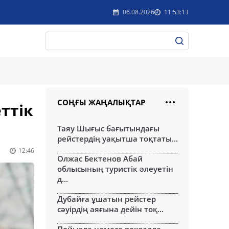
06.08.2026
11:53:13
СОҢҒЫ ЖАҢАЛЫҚТАР
ттік
Таяу Шығыс бағытындағы
рейстердің уақытша тоқтаты...
12:46
Олжас Бектенов Абай
облысының туристік әлеуетін
д...
Дубайға ұшатын рейстер
сәуірдің аяғына дейін тоқ...