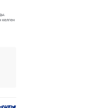
ды.
н келген