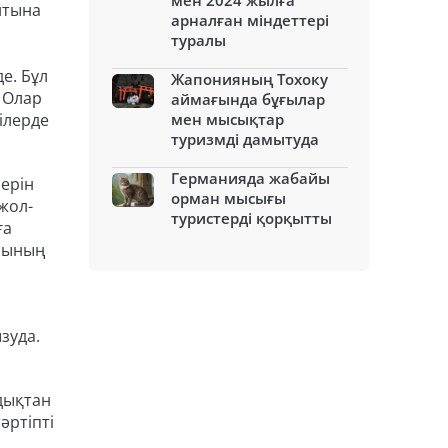
мен 2024 жылға
йтына
арналған міндеттері
туралы
е. Бұл
Жапонияның Тохоку
 Олар
аймағында бұғылар
ілерде
мен мысықтар
туризмді дамытуда
Германияда жабайы
лерін
орман мысығы
 жол-
туристерді қорқытты
ға
асының
зуда.
ндықтан
әртіпті