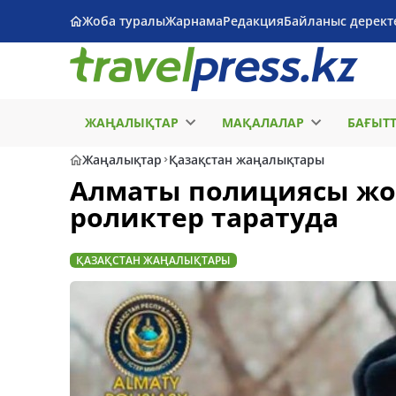
Жоба туралы
Жарнама
Редакция
Байланыс дерект
ЖАҢАЛЫҚТАР
МАҚАЛАЛАР
БАҒЫТ
Жаңалықтар
Қазақстан жаңалықтары
Алматы полициясы жол 
роликтер таратуда
ҚАЗАҚСТАН ЖАҢАЛЫҚТАРЫ