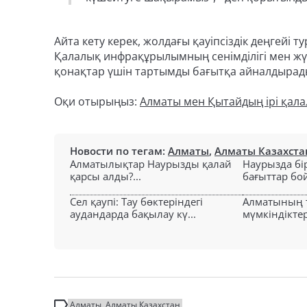
Айта кету керек, жолдағы қауіпсіздік деңгейі
Қалалық инфрақұрылымның сенімділігі мен жүр
қонақтар үшін тартымды бағытқа айналдырад
Оқи отырыңыз:
Алматы мен Қытайдың ірі қала
Новости по тегам:
Алматы
,
Алматы Казахста
Алматылықтар Наурызды қалай
Наурызда б
қарсы алды?...
бағыттар бо
Сел қаупі: Тау бөктеріндегі
Алматының т
аудандарда бақылау кү...
мүмкіндіктер
Алматы
Алматы Казахстан