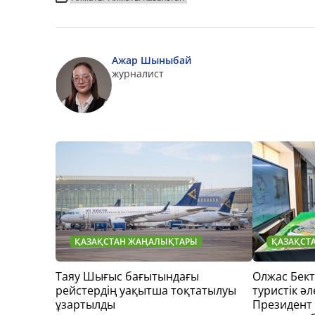
Ажар Шыныбай
журналист
ҚАЗАҚСТАН ЖАҢАЛЫҚТАРЫ
ҚАЗАҚСТ
Таяу Шығыс бағытындағы
Олжас Бек
рейстердің уақытша тоқтатылуы
туристік әл
ұзартылды
Президент