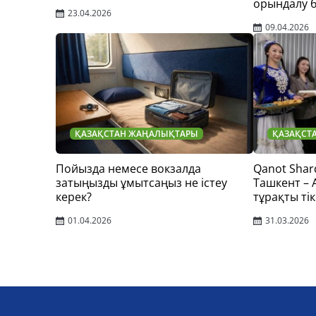
орындалу 
23.04.2026
09.04.2026
ҚАЗАҚСТАН ЖАҢАЛЫҚТАРЫ
ҚАЗАҚСТ
Пойызда немесе вокзалда
Qanot Shar
затыңызды ұмытсаңыз не істеу
Ташкент –
керек?
тұрақты тік
01.04.2026
31.03.2026