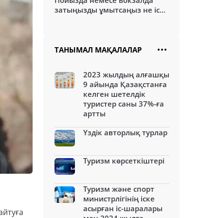
Пойызда немесе вокзалда
затыңызды ұмытсаңыз не іс...
ТАНЫМАЛ МАҚАЛАЛАР
2023 жылдың алғашқы
9 айында Қазақстанға
келген шетелдік
туристер саны 37%-ға
артты
Үздік авторлық турлар
Туризм көрсеткіштері
Туризм және спорт
министрлігінің іске
асырған іс-шаралары
айтуға