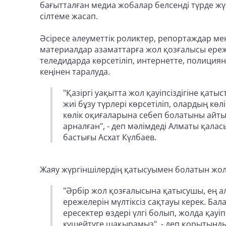
бағытталған медиа жобалар белсенді түрде жү
сілтеме жасап.
Әсіресе әлеуметтік роликтер, репортаждар ме
материалдар азаматтарға жол қозғалысы ереж
теледидарда көрсетіліп, интернетте, полици
кеңінен таралуда.
"Қазіргі уақытта жол қауіпсіздігіне қат
жиі бұзу түрлері көрсетіліп, олардың көл
көлік оқиғаларына себеп болатыны айты
арналған", - деп мәлімдеді Алматы қала
бастығы Асхат Күлбаев.
Жаяу жүргіншілердің қатысуымен болатын жол
"Әрбір жол қозғалысына қатысушы, ең ал
ережелерін мүлтіксіз сақтауы керек. Ба
ересектер өздері үлгі болып, жолда қауіп
күшейтуге шақырамыз", - деп қорытынд