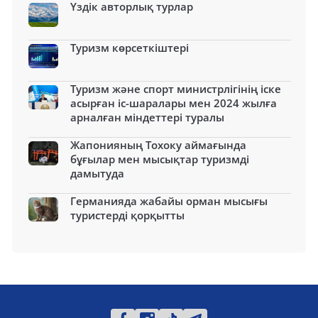
Үздік авторлық турлар
Туризм көрсеткіштері
Туризм және спорт министрлігінің іске
асырған іс-шаралары мен 2024 жылға
арналған міндеттері туралы
Жапонияның Тохоку аймағында
бұғылар мен мысықтар туризмді
дамытуда
Германияда жабайы орман мысығы
туристерді қорқытты