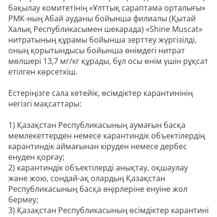
бақылау комитетінің «Ұлттық сараптама орталығы»
РМК-ның Абай ауданы бойынша филиалы (Қытай
Халық Республикасымен шекарада) «Shine Muscat»
нитратының құрамы бойынша зерттеу жүргізілді,
оның қорытындысы бойынша өнімдегі нитрат
мөлшері 13,7 мг/кг құрады, бұл осы өнім үшін рұқсат
етілген көрсеткіш.
Естеріңізге сала кетейік, өсімдіктер карантинінің
негізгі мақсаттары:
1) Қазақстан Республикасының аумағын басқа
мемлекеттерден немесе карантиндік объектілердің
карантиндік аймағынан кіруден немесе дербес
енуден қорғау;
2) карантиндік объектілерді анықтау, оқшаулау
және жою, сондай-ақ олардың Қазақстан
Республикасының басқа өңірлеріне енуіне жол
бермеу;
3) Қазақстан Республикасының өсімдіктер карантині