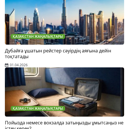
ҚАЗАҚСТАН ЖАҢАЛЫҚТАРЫ
Дубайға ұшатын рейстер сәуірдің аяғына дейін
тоқтатады
01.04.2026
ҚАЗАҚСТАН ЖАҢАЛЫҚТАРЫ
Пойызда немесе вокзалда затыңызды ұмытсаңыз не
істеу керек?