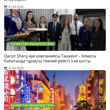
01.04.2026
ҚАЗАҚСТАН ЖАҢАЛЫҚТАРЫ
Qanot Sharq әуе компаниясы Ташкент – Алматы
бағытында тұрақты тікелей рейсті іске қосты
31.03.2026
ҚАЗАҚСТАН ЖАҢАЛЫҚТАРЫ