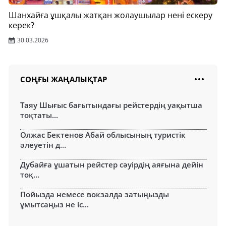
Шанхайға ұшқалы жатқан жолаушылар нені ескеру
керек?
30.03.2026
СОҢҒЫ ЖАҢАЛЫҚТАР
Таяу Шығыс бағытындағы рейстердің уақытша
тоқтаты...
Олжас Бектенов Абай облысының туристік
әлеуетін д...
Дубайға ұшатын рейстер сәуірдің аяғына дейін
тоқ...
Пойызда немесе вокзалда затыңызды
ұмытсаңыз не іс...