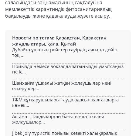
саласындағы заңнамасының сақталуына
мемлекеттік карантиндік фитосанитариялық
бақылауды және қадағалауды жүзеге асыру.
Новости по тегам:
Қазақстан
,
Қазақстан
жаңалықтары
,
қала
,
Қытай
Дубайға ұшатын рейстер сәуірдің аяғына дейін
тоқ...
Пойызда немесе вокзалда затыңызды ұмытсаңыз
не іс...
Шанхайға ұшқалы жатқан жолаушылар нені
ескеру кер...
ТЖМ құтқарушылары тауда адасып қалғандарға
көмек...
Астана – Талдықорған бағытында тікелей
жолаушылар...
Jibek Joly туристік пойызы кезекті халықаралық