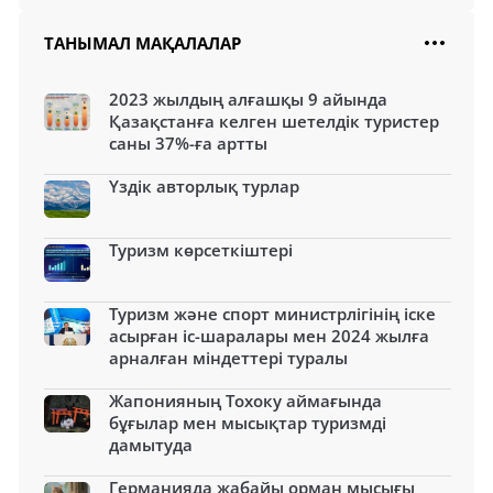
ТАНЫМАЛ МАҚАЛАЛАР
2023 жылдың алғашқы 9 айында
Қазақстанға келген шетелдік туристер
саны 37%-ға артты
Үздік авторлық турлар
Туризм көрсеткіштері
Туризм және спорт министрлігінің іске
асырған іс-шаралары мен 2024 жылға
арналған міндеттері туралы
Жапонияның Тохоку аймағында
бұғылар мен мысықтар туризмді
дамытуда
Германияда жабайы орман мысығы