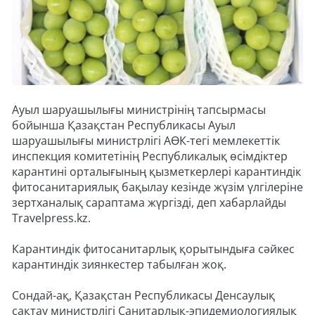
Ауыл шаруашылығы министрінің тапсырмасы
бойынша Қазақстан Республикасы Ауыл
шаруашылығы министрлігі АӨК-тегі мемлекеттік
инспекция комитетінің Республикалық өсімдіктер
карантині орталығының қызметкерлері карантиндік
фитосанитариялық бақылау кезінде жүзім үлгілеріне
зертханалық сараптама жүргізді, деп хабарлайды
Travelpress.kz.
Карантиндік фитосанитарлық қорытындыға сәйкес
карантиндік зиянкестер табылған жоқ.
Сондай-ақ, Қазақстан Республикасы Денсаулық
сақтау министрлігі Санитарлық-эпидемиологиялық