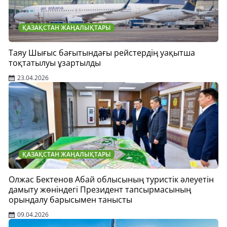
ҚАЗАҚСТАН ЖАҢАЛЫҚТАРЫ
Таяу Шығыс бағытындағы рейстердің уақытша
тоқтатылуы ұзартылды
23.04.2026
ҚАЗАҚСТАН ЖАҢАЛЫҚТАРЫ
Олжас Бектенов Абай облысының туристік әлеуетін
дамыту жөніндегі Президент тапсырмасының
орындалу барысымен танысты
09.04.2026