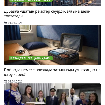
Дубайға ұшатын рейстер сәуірдің аяғына дейін
тоқтатады
01.04.2026
ҚАЗАҚСТАН ЖАҢАЛЫҚТАРЫ
Пойызда немесе вокзалда затыңызды ұмытсаңыз не
істеу керек?
01.04.2026