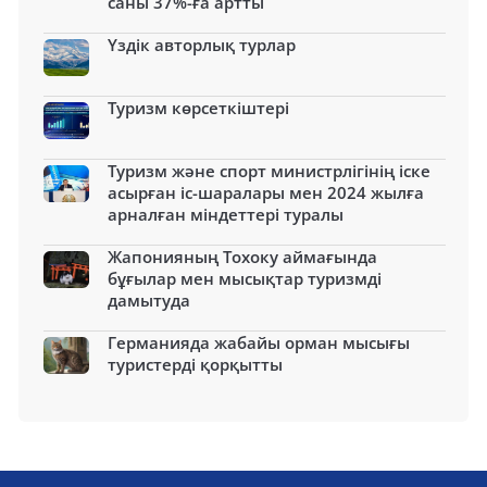
саны 37%-ға артты
Үздік авторлық турлар
Туризм көрсеткіштері
Туризм және спорт министрлігінің іске
асырған іс-шаралары мен 2024 жылға
арналған міндеттері туралы
Жапонияның Тохоку аймағында
бұғылар мен мысықтар туризмді
дамытуда
Германияда жабайы орман мысығы
туристерді қорқытты