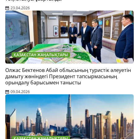
23.04.2026
ҚАЗАҚСТАН ЖАҢАЛЫҚТАРЫ
Олжас Бектенов Абай облысының туристік әлеуетін
дамыту жөніндегі Президент тапсырмасының
орындалу барысымен танысты
09.04.2026
ҚАЗАҚСТАН ЖАҢАЛЫҚТАРЫ