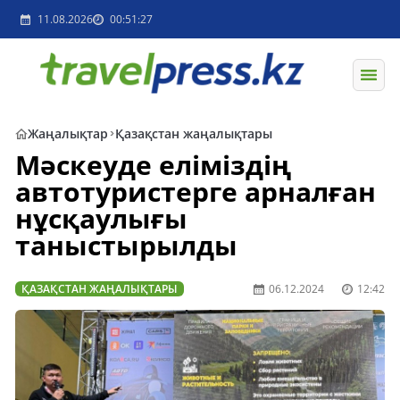
11.08.2026
00:51:27
Жаңалықтар
Қазақстан жаңалықтары
Мәскеуде еліміздің
автотуристерге арналған
нұсқаулығы
таныстырылды
ҚАЗАҚСТАН ЖАҢАЛЫҚТАРЫ
06.12.2024
12:42