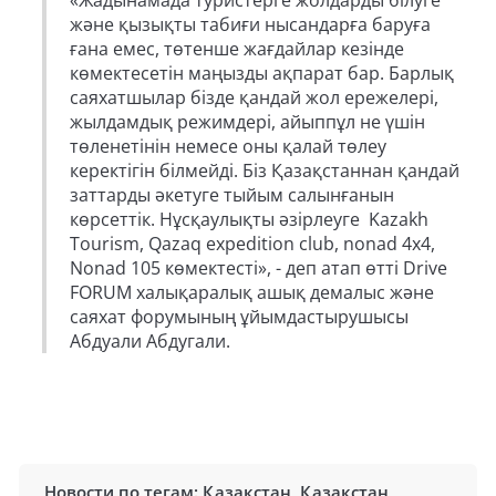
«Жадынамада туристерге жолдарды білуге
және қызықты табиғи нысандарға баруға
ғана емес, төтенше жағдайлар кезінде
көмектесетін маңызды ақпарат бар. Барлық
саяхатшылар бізде қандай жол ережелері,
жылдамдық режимдері, айыппұл не үшін
төленетінін немесе оны қалай төлеу
керектігін білмейді. Біз Қазақстаннан қандай
заттарды әкетуге тыйым салынғанын
көрсеттік. Нұсқаулықты әзірлеуге Kazakh
Tourism, Qazaq expedition club, nonad 4x4,
Nonad 105 көмектесті», - деп атап өтті Drive
FORUM халықаралық ашық демалыс және
саяхат форумының ұйымдастырушысы
Абдуали Абдугали.
Новости по тегам:
Қазақстан
,
Қазақстан