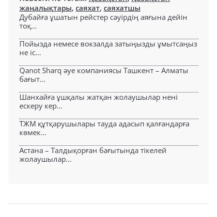
жаңалықтары
,
саяхат
,
саяхатшы
Дубайға ұшатын рейстер сәуірдің аяғына дейін
тоқ...
Пойызда немесе вокзалда затыңызды ұмытсаңыз
не іс...
Qanot Sharq әуе компаниясы Ташкент – Алматы
бағыт...
Шанхайға ұшқалы жатқан жолаушылар нені
ескеру кер...
ТЖМ құтқарушылары тауда адасып қалғандарға
көмек...
Астана – Талдықорған бағытында тікелей
жолаушылар...