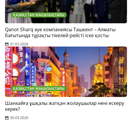
ҚАЗАҚСТАН ЖАҢАЛЫҚТАРЫ
Qanot Sharq әуе компаниясы Ташкент – Алматы
бағытында тұрақты тікелей рейсті іске қосты
31.03.2026
ҚАЗАҚСТАН ЖАҢАЛЫҚТАРЫ
Шанхайға ұшқалы жатқан жолаушылар нені ескеру
керек?
30.03.2026