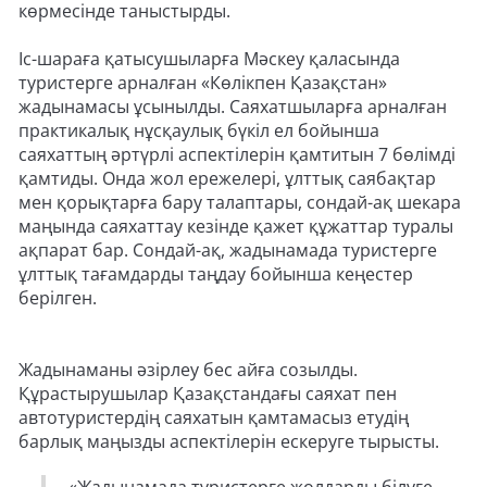
көрмесінде таныстырды.
Іс-шараға қатысушыларға Мәскеу қаласында
туристерге арналған «Көлікпен Қазақстан»
жадынамасы ұсынылды. Саяхатшыларға арналған
практикалық нұсқаулық бүкіл ел бойынша
саяхаттың әртүрлі аспектілерін қамтитын 7 бөлімді
қамтиды. Онда жол ережелері, ұлттық саябақтар
мен қорықтарға бару талаптары, сондай-ақ шекара
маңында саяхаттау кезінде қажет құжаттар туралы
ақпарат бар. Сондай-ақ, жадынамада туристерге
ұлттық тағамдарды таңдау бойынша кеңестер
берілген.
Жадынаманы әзірлеу бес айға созылды.
Құрастырушылар Қазақстандағы саяхат пен
автотуристердің саяхатын қамтамасыз етудің
барлық маңызды аспектілерін ескеруге тырысты.