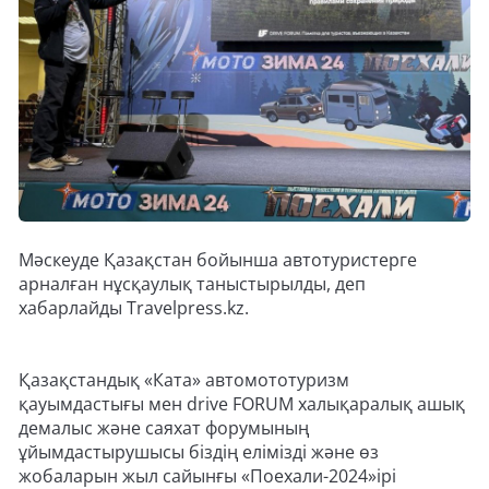
Мәскеуде Қазақстан бойынша автотуристерге
арналған нұсқаулық таныстырылды, деп
хабарлайды Travelpress.kz.
Қазақстандық «Ката» автомототуризм
қауымдастығы мен drive FORUM халықаралық ашық
демалыс және саяхат форумының
ұйымдастырушысы біздің елімізді және өз
жобаларын жыл сайынғы «Поехали-2024»ірі