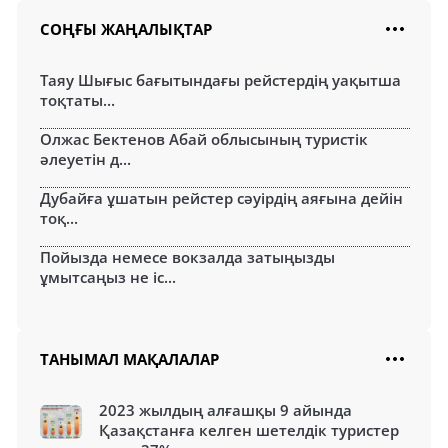
СОҢҒЫ ЖАҢАЛЫҚТАР
Таяу Шығыс бағытындағы рейстердің уақытша
тоқтаты...
Олжас Бектенов Абай облысының туристік
әлеуетін д...
Дубайға ұшатын рейстер сәуірдің аяғына дейін
тоқ...
Пойызда немесе вокзалда затыңызды
ұмытсаңыз не іс...
ТАНЫМАЛ МАҚАЛАЛАР
2023 жылдың алғашқы 9 айында
Қазақстанға келген шетелдік туристер