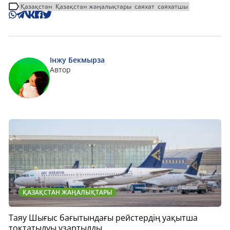
Қазақстан
Қазақстан жаңалықтары
саяхат
саяхатшы
Інжу Бекмырза
Автор
ҚАЗАҚСТАН ЖАҢАЛЫҚТАРЫ
Таяу Шығыс бағытындағы рейстердің уақытша
тоқтатылуы ұзартылды