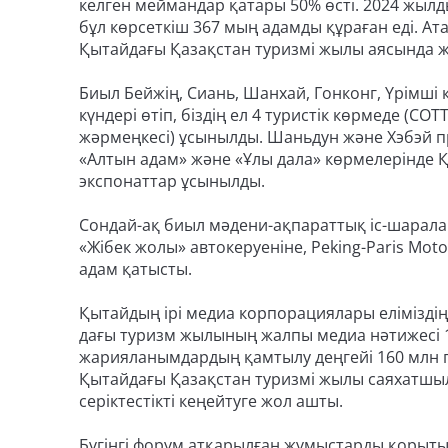
келген меймандар қатары 50% өсті. 2024 жылд
бұл көрсеткіш 367 мың адамды құраған еді. А
Қытайдағы Қазақстан туризмі жылы аясында ж
Биыл Бейжің, Сиань, Шанхай, Гонконг, Үрімш
күндері өтіп, біздің ел 4 туристік көрмеде (C
жәрмеңкесі) ұсынылды. Шаньдун және Хэбэй п
«Алтын адам» және «Ұлы дала» көрмелерінде 
экспонаттар ұсынылды.
Сондай-ақ биыл мәдени-ақпараттық іс-шарал
«Жібек жолы» автокеруеніне, Peking-Paris Mot
адам қатысты.
Қытайдың ірі медиа корпорациялары еліміздің 
дағы туризм жылының жалпы медиа нәтижесі 1,
жарияланымдардың қамтылу деңгейі 160 млн
Қытайдағы Қазақстан туризмі жылы саяхатшыл
серіктестікті кеңейтуге жол ашты.
Бүгінгі форум атқарылған жұмыстарды қорыт