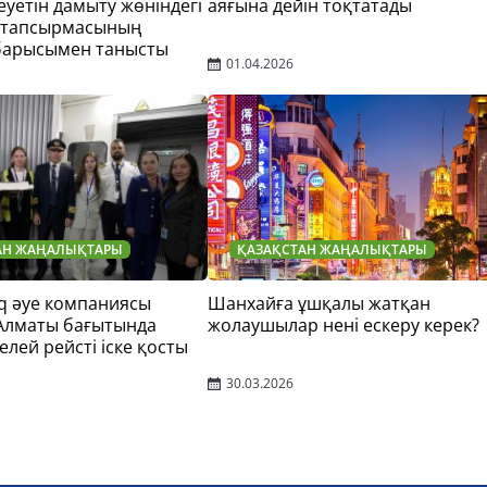
еуетін дамыту жөніндегі
аяғына дейін тоқтатады
 тапсырмасының
барысымен танысты
01.04.2026
АН ЖАҢАЛЫҚТАРЫ
ҚАЗАҚСТАН ЖАҢАЛЫҚТАРЫ
q әуе компаниясы
Шанхайға ұшқалы жатқан
 Алматы бағытында
жолаушылар нені ескеру керек?
елей рейсті іске қосты
30.03.2026