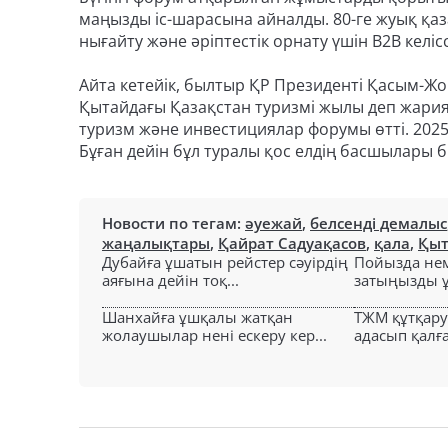
маңызды іс-шарасына айналды. 80-ге жуық қа
нығайту және әріптестік орнату үшін B2B келісс
Айта кетейік, былтыр ҚР Президенті Қасым-Ж
Қытайдағы Қазақстан туризмі жылы деп жария
туризм және инвестициялар форумы өтті. 202
Бұған дейін бұл туралы қос елдің басшылары 
Новости по тегам:
әуежай
,
белсенді демалыс
жаңалықтары
,
Қайрат Садуақасов
,
қала
,
Қыт
Дубайға ұшатын рейстер сәуірдің
Пойызда нем
аяғына дейін тоқ...
затыңызды ұм
Шанхайға ұшқалы жатқан
ТЖМ құтқар
жолаушылар нені ескеру кер...
адасып қалға