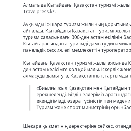
Алматыда Қытайдағы Қазақстан туризмі жылын
Travelpress.kz.
Ауқымды іс-шара туризм жылының қорытындыс
айналды. Қытайдағы Қазақстан туризмі жылы
туризм саласындағы 300-ден астам өкілінің б
Қытай арасындағы туризмді дамыту динамикас
панельдік сессия, екі мемлекеттің туроператор
Қытайдағы Қазақстан туризмі жылы аясында ҚХ
ден астам келісімге қол қойылды. Іскерлік жә
алмасуды дамытуға, Қазақстанның тартымды ту
«Биылғы жыл Қазақстан мен Қытайдың ту
ерекшеленді. Біздің елдеріміз арасындағы 
екендігімізді, өзара түсіністік пен мәде
Туризм және спорт министрінің орынбас
Шекара қызметінің деректеріне сәйкес, отан