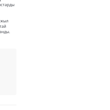
ыстарды
 жыл
тай
анды.