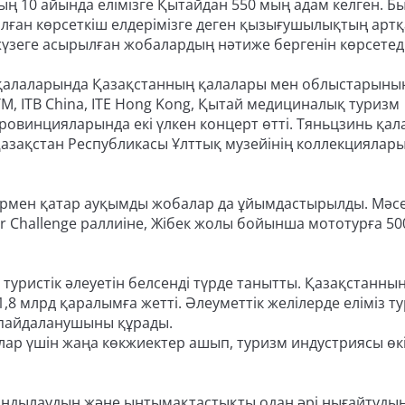
ың 10 айында елімізге Қытайдан 550 мың адам келген. Б
талған көрсеткіш елдерімізге деген қызығушылықтың арт
үзеге асырылған жобалардың нәтиже бергенін көрсетеді
і қалаларында Қазақстанның қалалары мен облыстарыны
OTTM, ITB China, ITE Hong Kong, Қытай медициналық туризм
ровинцияларында екі үлкен концерт өтті. Тяньцзинь қа
Қазақстан Республикасы Ұлттық музейінің коллекциялар
армен қатар ауқымды жобалар да ұйымдастырылды. Мәсе
or Challenge раллиіне, Жібек жолы бойынша мототурға 5
туристік әлеуетін белсенді түрде танытты. Қазақстанның
8 млрд қаралымға жетті. Әлеуметтік желілерде еліміз т
 пайдаланушыны құрады.
ар үшін жаңа көкжиектер ашып, туризм индустриясы өк
ындылаудың және ынтымақтастықты одан әрі нығайтуды