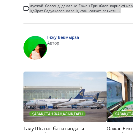
әуежай
белсенді демалыс
Ержан Еркінбаев
көрнекті же
Қайрат Садуақасов
қала
Қытай
саяхат
саяхатшы
Інжу Бекмырза
Автор
ҚАЗАҚСТАН ЖАҢАЛЫҚТАРЫ
ҚАЗАҚСТ
Таяу Шығыс бағытындағы
Олжас Бек