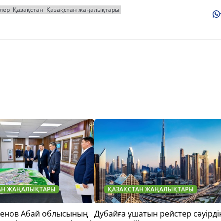
рлер
Қазақстан
Қазақстан жаңалықтары
АН ЖАҢАЛЫҚТАРЫ
ҚАЗАҚСТАН ЖАҢАЛЫҚТАРЫ
тенов Абай облысының
Дубайға ұшатын рейстер сәуірді