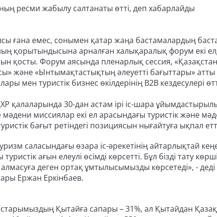
ың ресми жабылу салтанаты өтті, деп хабарлайды
ы ғана емес, сонымен қатар жаңа бастамалардың баст
ның қорытындысына арналған халықаралық форум екі ел
асын қосты. Форум аясында пленарлық сессия, «Қазақста
ы» және «Ынтымақтастықтың әлеуетті бағыттары» атты 
лары мен туристік бизнес өкілдерінің B2B кездесулері өтт
Р қалаларында 30-дан астам ірі іс-шара ұйымдастырылы
не мәдени миссиялар екі ел арасындағы туристік және мә
ристік бағыт ретіндегі позициясын нығайтуға ықпал етт
ризм саласындағы өзара іс-әрекетінің айтарлықтай ке
туристік ағын елеулі өсімді көрсетті. Бұл бізді тату көрш
ни алмасуға деген ортақ ұмтылысымызды көрсетеді», - деді
ары Ержан Еркінбаев.
дастарымыздың Қытайға сапары – 31%, ал Қытайдан Қазақ