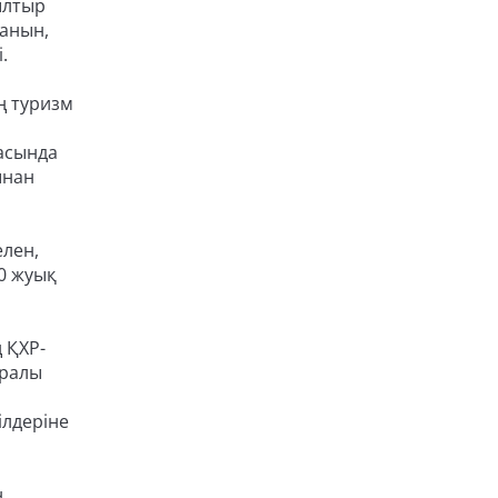
ылтыр
қанын,
.
ң туризм
ласында
ынан
лен,
00 жуық
 ҚХР-
уралы
ілдеріне
ң