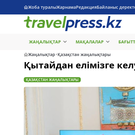
Жоба туралы
Жарнама
Редакция
Байланыс дерект
ЖАҢАЛЫҚТАР
МАҚАЛАЛАР
БАҒЫТ
Жаңалықтар
Қазақстан жаңалықтары
Қытайдан елімізге кел
ҚАЗАҚСТАН ЖАҢАЛЫҚТАРЫ