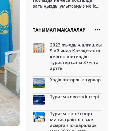
Пойызда немесе вокзалда
затыңызды ұмытсаңыз не іс...
ТАНЫМАЛ МАҚАЛАЛАР
2023 жылдың алғашқы
9 айында Қазақстанға
келген шетелдік
туристер саны 37%-ға
артты
Үздік авторлық турлар
Туризм көрсеткіштері
Туризм және спорт
министрлігінің іске
асырған іс-шаралары