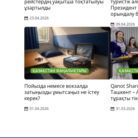
рейстердің уақытша тоқтатылуы
туристік әл
ұзартылды
Президент
орындалу 
23.04.2026
09.04.2026
ҚАЗАҚСТАН ЖАҢАЛЫҚТАРЫ
ҚАЗАҚСТ
Пойызда немесе вокзалда
Qanot Shar
затыңызды ұмытсаңыз не істеу
Ташкент –
керек?
тұрақты тік
01.04.2026
31.03.2026