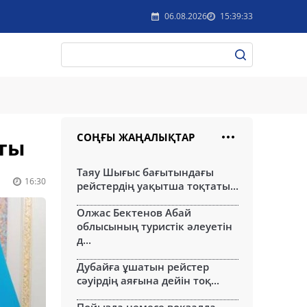
06.08.2026
15:39:33
СОҢҒЫ ЖАҢАЛЫҚТАР
тты
Таяу Шығыс бағытындағы
16:30
рейстердің уақытша тоқтаты...
Олжас Бектенов Абай
облысының туристік әлеуетін
д...
Дубайға ұшатын рейстер
сәуірдің аяғына дейін тоқ...