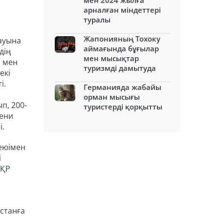
мен 2024 жылға
арналған міндеттері
туралы
Жапонияның Тохоку
ауына
аймағында бұғылар
дің
мен мысықтар
н мен
туризмді дамытуда
екі
і.
Германияда жабайы
орман мысығы
п, 200-
туристерді қорқытты
дени
і.
ңеюімен
і
 ҚР
станға