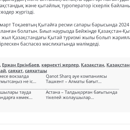
зақстандық және қытайлық туроператор іскерлік байлан
өздер жүргізді.
омарт Тоқаевтың Қытайға ресми сапары барысында 2024
ланған болатын. Биыл наурызда Бейжіңде Қазақстан-Қы
5 жыл Қазақстандағы Қытай туризмі жылы болып жариял
бірлескен баспасөз мәслихатында мәлімдеді.
,
Ержан Еркінбаев
,
көрнекті жерлер
,
Қазақстан
,
Қазақстан
ай
,
саяхат
,
саяхатшы
есе вокзалда
Qanot Sharq әуе компаниясы
ытсаңыз не іс...
Ташкент – Алматы бағыт...
ушылары тауда
Астана – Талдықорған бағытында
ндарға көмек...
тікелей жолаушылар...