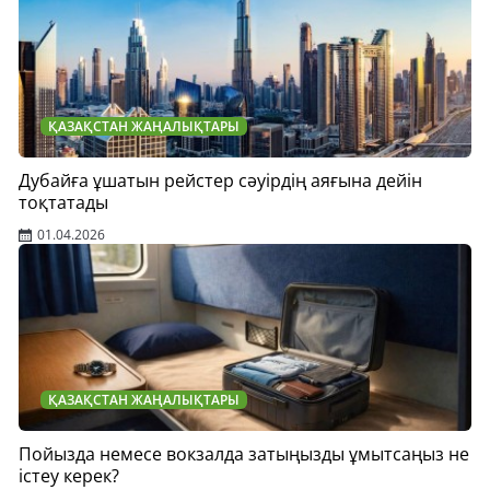
ҚАЗАҚСТАН ЖАҢАЛЫҚТАРЫ
Дубайға ұшатын рейстер сәуірдің аяғына дейін
тоқтатады
01.04.2026
ҚАЗАҚСТАН ЖАҢАЛЫҚТАРЫ
Пойызда немесе вокзалда затыңызды ұмытсаңыз не
істеу керек?