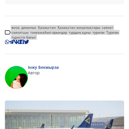
виза
демалыс
Қазақстан
Қазақстан жаңалықтары
саяхат
саяхатшы
таңғажайып орындар
турдың құны
туризм
Туризм
туристік бағыт
Інжу Бекмырза
Автор