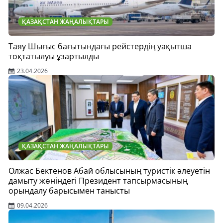
ҚАЗАҚСТАН ЖАҢАЛЫҚТАРЫ
Таяу Шығыс бағытындағы рейстердің уақытша
тоқтатылуы ұзартылды
23.04.2026
ҚАЗАҚСТАН ЖАҢАЛЫҚТАРЫ
Олжас Бектенов Абай облысының туристік әлеуетін
дамыту жөніндегі Президент тапсырмасының
орындалу барысымен танысты
09.04.2026