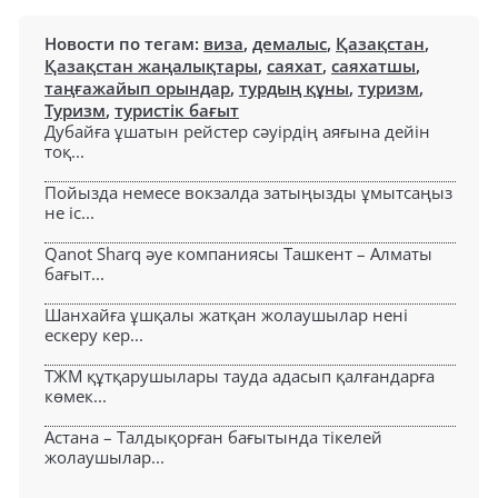
Новости по тегам:
виза
,
демалыс
,
Қазақстан
,
Қазақстан жаңалықтары
,
саяхат
,
саяхатшы
,
таңғажайып орындар
,
турдың құны
,
туризм
,
Туризм
,
туристік бағыт
Дубайға ұшатын рейстер сәуірдің аяғына дейін
тоқ...
Пойызда немесе вокзалда затыңызды ұмытсаңыз
не іс...
Qanot Sharq әуе компаниясы Ташкент – Алматы
бағыт...
Шанхайға ұшқалы жатқан жолаушылар нені
ескеру кер...
ТЖМ құтқарушылары тауда адасып қалғандарға
көмек...
Астана – Талдықорған бағытында тікелей
жолаушылар...