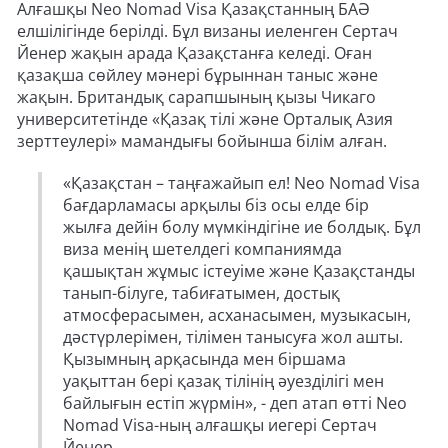
Алғашқы Neo Nomad Visa Қазақстанның БАӘ
елшілігінде берілді. Бұл визаны иеленген Сертач
Йенер жақын арада Қазақстанға келеді. Оған
қазақша сөйлеу мәнері бұрыннан таныс және
жақын. Британдық сарапшының қызы Чикаго
университетінде «Қазақ тілі және Орталық Азия
зерттеулері» мамандығы бойынша білім алған.
«Қазақстан – таңғажайып ел! Neo Nomad Visa
бағдарламасы арқылы біз осы елде бір
жылға дейін болу мүмкіндігіне ие болдық. Бұл
виза менің шетелдегі компаниямда
қашықтан жұмыс істеуіме және Қазақстанды
танып-білуге, табиғатымен, достық
атмосферасымен, асханасымен, музыкасын,
дәстүрлерімен, тілімен танысуға жол ашты.
Қызымның арқасында мен біршама
уақыттан бері қазақ тілінің әуезділігі мен
байлығын естіп жүрмін», - деп атап өтті Neo
Nomad Visa-ның алғашқы иегері Сертач
Йенер.