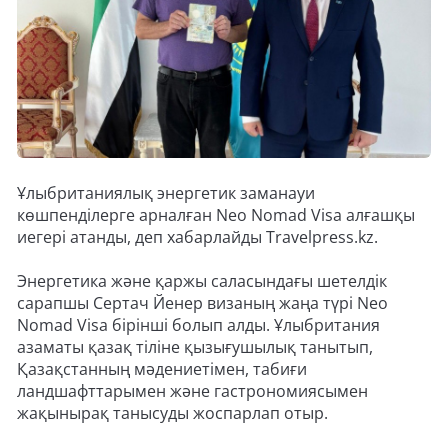
Ұлыбританиялық энергетик заманауи
көшпенділерге арналған Neo Nomad Visa алғашқы
иегері атанды, деп хабарлайды Travelpress.kz.
Энергетика және қаржы саласындағы шетелдік
сарапшы Сертач Йенер визаның жаңа түрі Neo
Nomad Visa бірінші болып алды. Ұлыбритания
азаматы қазақ тіліне қызығушылық танытып,
Қазақстанның мәдениетімен, табиғи
ландшафттарымен және гастрономиясымен
жақынырақ танысуды жоспарлап отыр.