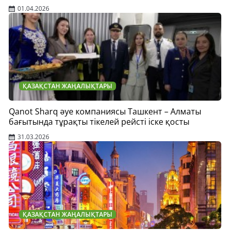
01.04.2026
ҚАЗАҚСТАН ЖАҢАЛЫҚТАРЫ
Qanot Sharq әуе компаниясы Ташкент – Алматы
бағытында тұрақты тікелей рейсті іске қосты
31.03.2026
ҚАЗАҚСТАН ЖАҢАЛЫҚТАРЫ