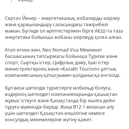
Сертач Йенер – энергетикалық жобаларды әзірлеу
және қаржыландыру саласындағы тәжірибелі
маман. Бүгінде ол әріптестерімен бірге АҚШ-та таза
энергетика бойынша жобаны әзірлеуді қолға алған.
Атап өткен жөн, Neo Nomad Visa Мемлекет
басшысының тапсырмасы бойынша Туризм және
спорт, Сыртқы істер, Цифрлық даму, Ішкі істер
министрліктерінің және «Kazakh Tourism» ұлттық
компаниясының қатысуымен қолданысқа енгізілді.
Бұл виза шетелдік туристерге мобильді болуға,
өздерінің шетелдегі компанияларында қашықтан
жұмыс істеуге және Қазақстанда бір жылға дейін
тұруға мүмкіндік береді. Жаңа В12-1 визасын алу
үшін шетелдегі Қазақстан елшілігіне немесе
консулдық мекемелеріне жүгіну қажет.