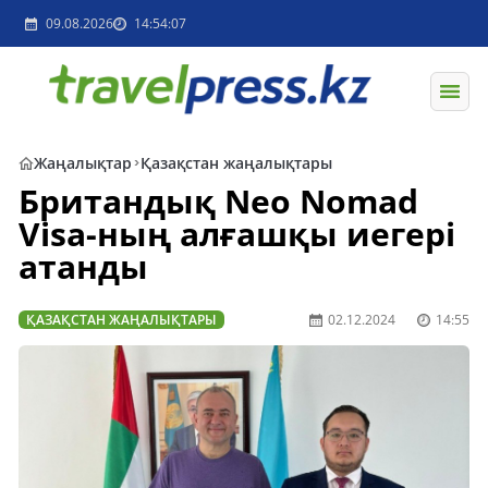
09.08.2026
14:54:07
Жаңалықтар
Қазақстан жаңалықтары
Британдық Neo Nomad
Visa-ның алғашқы иегері
атанды
ҚАЗАҚСТАН ЖАҢАЛЫҚТАРЫ
02.12.2024
14:55