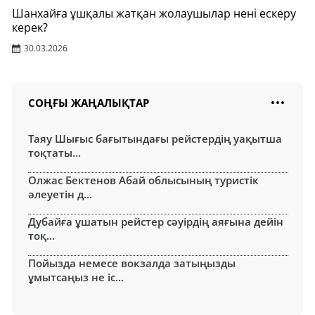
Шанхайға ұшқалы жатқан жолаушылар нені ескеру
керек?
30.03.2026
СОҢҒЫ ЖАҢАЛЫҚТАР
Таяу Шығыс бағытындағы рейстердің уақытша
тоқтаты...
Олжас Бектенов Абай облысының туристік
әлеуетін д...
Дубайға ұшатын рейстер сәуірдің аяғына дейін
тоқ...
Пойызда немесе вокзалда затыңызды
ұмытсаңыз не іс...